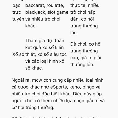
bạc
baccarat, roulette,
thực tế, nhiều
trực
blackjack, slot game
trò chơi hấp
tuyến
và nhiều trò chơi
dẫn, cơ hội
khác.
trúng thưởng
lớn.
Tham gia dự đoán
Dễ chơi, cơ hội
kết quả xổ số kiến
trúng thưởng
Xổ số
thiết, xổ số siêu tốc
cao, giá trị giải
và các loại hình xổ
thưởng lớn.
số khác.
Ngoài ra, mcw còn cung cấp nhiều loại hình
cá cược khác như eSports, keno, bingo và
nhiều trò chơi đặc biệt khác. Điều này giúp
người chơi có thêm nhiều lựa chọn giải trí và
cơ hội trúng thưởng.