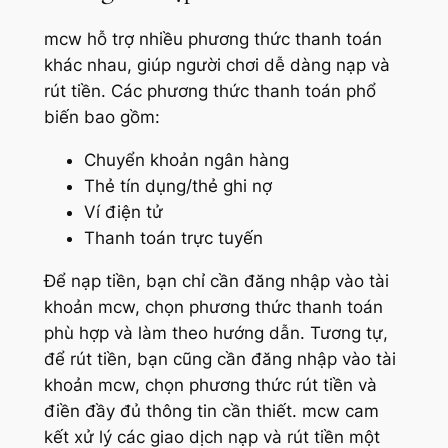
mcw hỗ trợ nhiều phương thức thanh toán
khác nhau, giúp người chơi dễ dàng nạp và
rút tiền. Các phương thức thanh toán phổ
biến bao gồm:
Chuyển khoản ngân hàng
Thẻ tín dụng/thẻ ghi nợ
Ví điện tử
Thanh toán trực tuyến
Để nạp tiền, bạn chỉ cần đăng nhập vào tài
khoản mcw, chọn phương thức thanh toán
phù hợp và làm theo hướng dẫn. Tương tự,
để rút tiền, bạn cũng cần đăng nhập vào tài
khoản mcw, chọn phương thức rút tiền và
điền đầy đủ thông tin cần thiết. mcw cam
kết xử lý các giao dịch nạp và rút tiền một