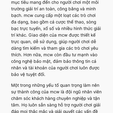
mục tiêu mang đến cho người chơi một môi
trường giải trí an toàn, công bằng và minh
bạch. mcw cung cấp một loạt các trò chơi
đa dạng, bao gồm cá cược thể thao, sòng
bạc trực tuyến, xổ số và nhiều hình thức giải
trí khác. Giao diện của mcw được thiết kế
trực quan, dễ sử dụng, giúp người chơi dễ
dàng tìm kiếm và tham gia các trò chơi yêu
thích. Hơn nữa, mcw còn đầu tư mạnh vào
công nghệ bảo mật, đảm bảo thông tin cá
nhân và tài khoản của người chơi luôn được
bảo vệ tuyệt đối.
Một trong những yếu tố quan trọng làm nên
sự thành công của mcw là đội ngũ nhân viên
chăm sóc khách hàng chuyên nghiệp và tận
tâm. Họ luôn sẵn sàng hỗ trợ người chơi giải
đáp mọi thắc mắc và giải quyết các vấn đề