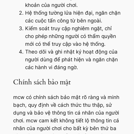
khoản của người chơi.
Hệ thống tường lửa hiện đại, ngăn chặn
các cuộc tấn công từ bên ngoài.
Kiểm soát truy cập nghiêm ngặt, chỉ
cho phép những người có thẩm quyền
mới có thể truy cập vào hệ thống.
Theo dõi và ghi nhật ký hoạt động của
người dùng để phát hiện và ngăn chặn
các hành vi đáng ngờ.
Chính sách bảo mật
mcw có chính sách bảo mật rõ ràng và minh
bạch, quy định về cách thức thu thập, sử
dụng và bảo vệ thông tin cá nhân của người
chơi. mcw cam kết không tiết lộ thông tin cá
nhân của người chơi cho bất kỳ bên thứ ba