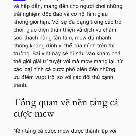
và hấp dẫn, mang đến cho người chơi những
trải nghiệm độc đáo và cơ hội làm giàu
không giới hạn. Với sự đa dạng trong các trò
chơi, giao diện thân thiện và dịch vụ chăm
sóc khách hàng tận tâm, mcw đã nhanh
chóng khẳng định vị thế của mình trên thị
trường. Bài viết này sẽ đi sâu vào khám phá
thế giới giải trí tuyệt vời mà mcw mang lại, từ
các loại hình cá cược phổ biến đến những
ưu điểm vượt trội so với các đối thủ cạnh
tranh.
Tổng quan về nền tảng cá
cược mcw
Nền tảng cá cược mcw được thành lập với