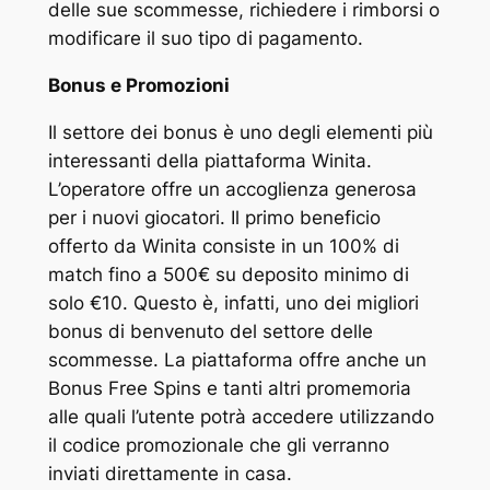
delle sue scommesse, richiedere i rimborsi o
modificare il suo tipo di pagamento.
Bonus e Promozioni
Il settore dei bonus è uno degli elementi più
interessanti della piattaforma Winita.
L’operatore offre un accoglienza generosa
per i nuovi giocatori. Il primo beneficio
offerto da Winita consiste in un 100% di
match fino a 500€ su deposito minimo di
solo €10. Questo è, infatti, uno dei migliori
bonus di benvenuto del settore delle
scommesse. La piattaforma offre anche un
Bonus Free Spins e tanti altri promemoria
alle quali l’utente potrà accedere utilizzando
il codice promozionale che gli verranno
inviati direttamente in casa.