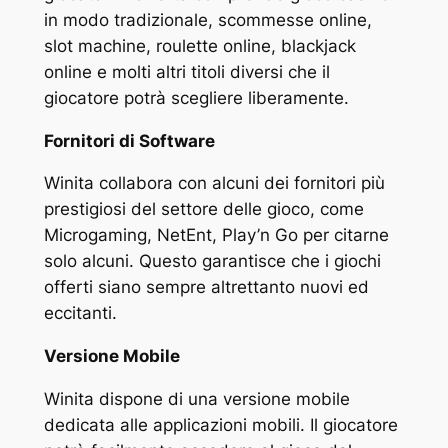
in modo tradizionale, scommesse online,
slot machine, roulette online, blackjack
online e molti altri titoli diversi che il
giocatore potrà scegliere liberamente.
Fornitori di Software
Winita collabora con alcuni dei fornitori più
prestigiosi del settore delle gioco, come
Microgaming, NetEnt, Play’n Go per citarne
solo alcuni. Questo garantisce che i giochi
offerti siano sempre altrettanto nuovi ed
eccitanti.
Versione Mobile
Winita dispone di una versione mobile
dedicata alle applicazioni mobili. Il giocatore