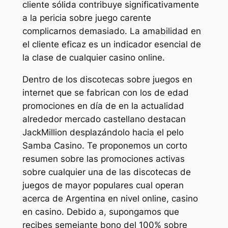
cliente sólida contribuye significativamente
a la pericia sobre juego carente
complicarnos demasiado. La amabilidad en
el cliente eficaz es un indicador esencial de
la clase de cualquier casino online.
Dentro de los discotecas sobre juegos en
internet que se fabrican con los de edad
promociones en día de en la actualidad
alrededor mercado castellano destacan
JackMillion desplazándolo hacia el pelo
Samba Casino. Te proponemos un corto
resumen sobre las promociones activas
sobre cualquier una de las discotecas de
juegos de mayor populares cual operan
acerca de Argentina en nivel online, casino
en casino. Debido a, supongamos que
recibes semejante bono del 100% sobre