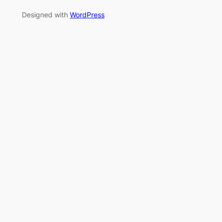
Designed with
WordPress