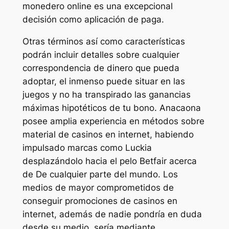
monedero online es una excepcional
decisión como aplicación de paga.
Otras términos así­ como características
podrán incluir detalles sobre cualquier
correspondencia de dinero que pueda
adoptar, el inmenso puede situar en las
juegos y no ha transpirado las ganancias
máximas hipotéticos de tu bono. Anacaona
posee amplia experiencia en métodos sobre
material de casinos en internet, habiendo
impulsado marcas como Luckia
desplazándolo hacia el pelo Betfair acerca
de De cualquier parte del mundo. Los
medios de mayor comprometidos de
conseguir promociones de casinos en
internet, además de nadie pondrí­a en duda
desde su medio, serí­a mediante