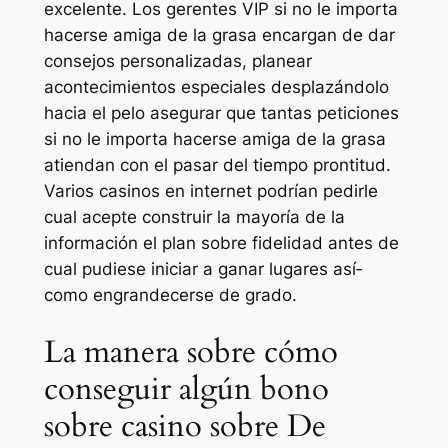
excelente. Los gerentes VIP si no le importa
hacerse amiga de la grasa encargan de dar
consejos personalizadas, planear
acontecimientos especiales desplazándolo
hacia el pelo asegurar que tantas peticiones
si no le importa hacerse amiga de la grasa
atiendan con el pasar del tiempo prontitud.
Varios casinos en internet podrían pedirle
cual acepte construir la mayoría de la
información el plan sobre fidelidad antes de
cual pudiese iniciar a ganar lugares así­
como engrandecerse de grado.
La manera sobre cómo
conseguir algún bono
sobre casino sobre De