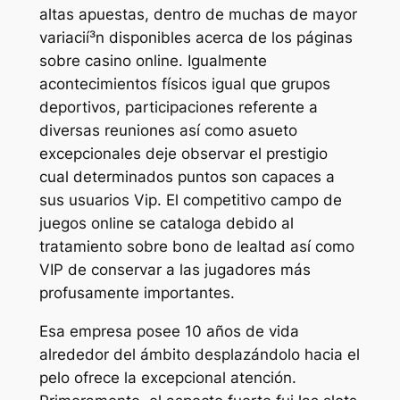
altas apuestas, dentro de muchas de mayor
variacií³n disponibles acerca de los páginas
sobre casino online. Igualmente
acontecimientos físicos igual que grupos
deportivos, participaciones referente a
diversas reuniones así­ como asueto
excepcionales deje observar el prestigio
cual determinados puntos son capaces a
sus usuarios Vip. El competitivo campo de
juegos online se cataloga debido al
tratamiento sobre bono de lealtad así­ como
VIP de conservar a las jugadores más
profusamente importantes.
Esa empresa posee 10 años de vida
alrededor del ámbito desplazándolo hacia el
pelo ofrece la excepcional atención.