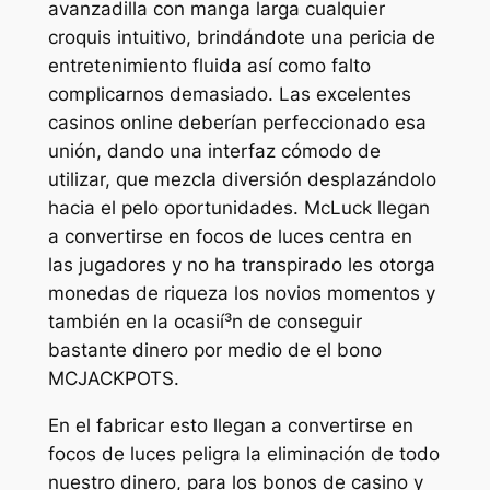
avanzadilla con manga larga cualquier
croquis intuitivo, brindándote una pericia de
entretenimiento fluida así­ como falto
complicarnos demasiado. Las excelentes
casinos online deberían perfeccionado esa
unión, dando una interfaz cómodo de
utilizar, que mezcla diversión desplazándolo
hacia el pelo oportunidades. McLuck llegan
a convertirse en focos de luces centra en
las jugadores y no ha transpirado les otorga
monedas de riqueza los novios momentos y
también en la ocasií³n de conseguir
bastante dinero por medio de el bono
MCJACKPOTS.
En el fabricar esto llegan a convertirse en
focos de luces peligra la eliminación de todo
nuestro dinero, para los bonos de casino y