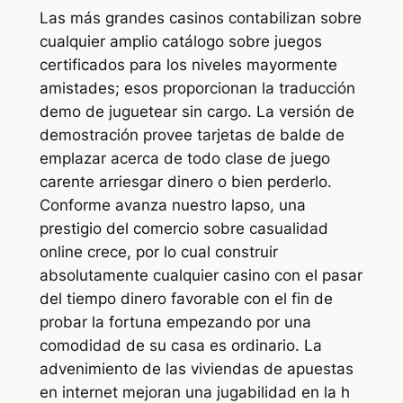
Las más grandes casinos contabilizan sobre
cualquier amplio catálogo sobre juegos
certificados para los niveles mayormente
amistades; esos proporcionan la traducción
demo de juguetear sin cargo. La versión de
demostración provee tarjetas de balde de
emplazar acerca de todo clase de juego
carente arriesgar dinero o bien perderlo.
Conforme avanza nuestro lapso, una
prestigio del comercio sobre casualidad
online crece, por lo cual construir
absolutamente cualquier casino con el pasar
del tiempo dinero favorable con el fin de
probar la fortuna empezando por una
comodidad de su casa es ordinario. La
advenimiento de las viviendas de apuestas
en internet mejoran una jugabilidad en la h