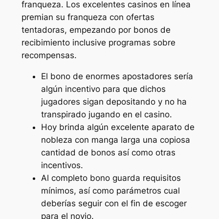
franqueza. Los excelentes casinos en línea
premian su franqueza con ofertas
tentadoras, empezando por bonos de
recibimiento inclusive programas sobre
recompensas.
El bono de enormes apostadores serí­a
algún incentivo para que dichos
jugadores sigan depositando y no ha
transpirado jugando en el casino.
Hoy brinda algún excelente aparato de
nobleza con manga larga una copiosa
cantidad de bonos así­ como otras
incentivos.
Al completo bono guarda requisitos
mínimos, así­ como parámetros cual
deberías seguir con el fin de escoger
para el novio.