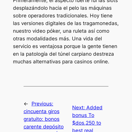
Primeramente, el aspecto fuerte fui las slots
desplazándolo hacia el pelo las máquinas
sobre operadores tradicionales. Hoy tiene
las versiones digitales de las tragamonedas,
nuestro video póker, una ruleta así­ como
otras modalidades más. Una vida del
servicio es ventajosa porque la gente tienen
en la patologí­a del túnel carpiano destreza
muchas alternativas para casinos online.
←
Previous:
Next:
Added
cincuenta giros
bonus To
gratuito: bonos
$dos,250 to
carente depósito
best real