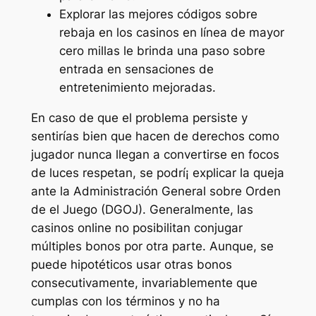
Explorar las mejores códigos sobre
rebaja en los casinos en línea de mayor
cero millas le brinda una paso sobre
entrada en sensaciones de
entretenimiento mejoradas.
En caso de que el problema persiste y
sentirías bien que hacen de derechos como
jugador nunca llegan a convertirse en focos
de luces respetan, se podrí¡ explicar la queja
ante la Administración General sobre Orden
de el Juego (DGOJ). Generalmente, las
casinos online no posibilitan conjugar
múltiples bonos por otra parte. Aunque, se
puede hipotéticos usar otras bonos
consecutivamente, invariablemente que
cumplas con los términos y no ha