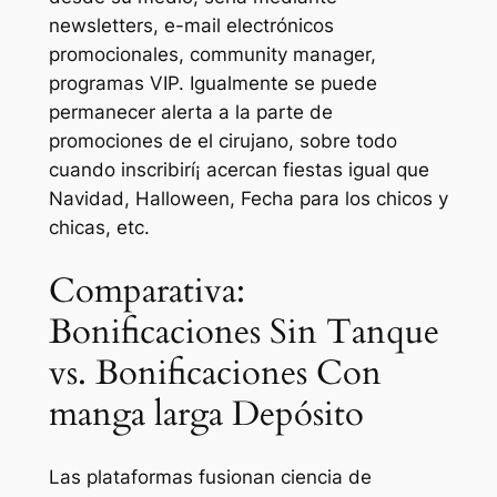
newsletters, e-mail electrónicos
promocionales, community manager,
programas VIP. Igualmente se puede
permanecer alerta a la parte de
promociones de el cirujano, sobre todo
cuando inscribirí¡ acercan fiestas igual que
Navidad, Halloween, Fecha para los chicos y
chicas, etc.
Comparativa:
Bonificaciones Sin Tanque
vs. Bonificaciones Con
manga larga Depósito
Las plataformas fusionan ciencia de