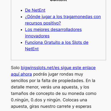
De NetEnt
¿Dónde jugar a los tragamonedas con
recursos positivo?
Los mejores desarrolladores
innovadores
Funciona Gratuito a los Slots de
NetEnt
Solo
bigwinsslots.net/es sigue este enlace
aquí ahora
podrás jugar rondas muy
sencillos por la falta de propiedades. En la
detalle menor, verás una apuesta, y los
tamaños de concepto de su moneda como
0.ningún, 0.dos y ningún. Colocas una
apuesta, giras nuestro carrete y esperas