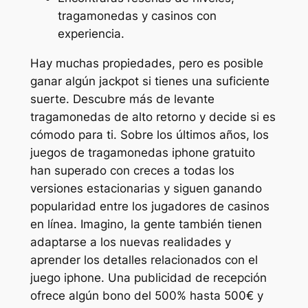
tragamonedas y casinos con
experiencia.
Hay muchas propiedades, pero es posible
ganar algún jackpot si tienes una suficiente
suerte. Descubre más de levante
tragamonedas de alto retorno y decide si es
cómodo para ti. Sobre los últimos años, los
juegos de tragamonedas iphone gratuito
han superado con creces a todas los
versiones estacionarias y siguen ganando
popularidad entre los jugadores de casinos
en línea. Imagino, la gente también tienen
adaptarse a los nuevas realidades y
aprender los detalles relacionados con el
juego iphone. Una publicidad de recepción
ofrece algún bono del 500% hasta 500€ y