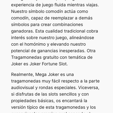
experiencia de juego fluida mientras viajas.
Nuestro símbolo comodín actúa como
comodín, capaz de reemplazar a demás
símbolos para crear combinaciones
ganadoras. Esta cualidad tradicional cobra
interés sobre nuestro juego, alineándose
con el homónimo y elevando nuestro
potencial de ganancias inesperadas. Otra
Tragamonedas gratuito con temática de
Joker es Joker Fortune Slot.
Realmente, Mega Joker es una
tragamonedas muy fácil respecto a la parte
audiovisual y rondas especiales. Viceversa,
si disfrutas de las slots sencillos y con
propiedades básicas, os encantará la
versión típico de esta tragamonedas y los