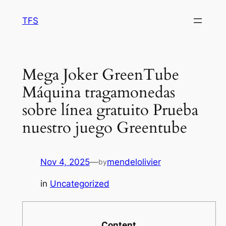
Skip
TFS
to
content
Mega Joker GreenTube
Máquina tragamonedas
sobre línea gratuito Prueba
nuestro juego Greentube
Nov 4, 2025
—
mendelolivier
by
in
Uncategorized
Content