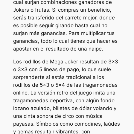
cual surjan combinaciones ganadoras de
Jokers o frutas.
Si compras un beneficio,
serás transferido del carrete mejor, donde
es posible seguir girando hasta cual no
surjan más ganancias. Para multiplicar tus
ganancias, todo lo cual tienes que hacer es
apostar en el resultado de una naipe.
Los rodillos de Mega Joker resultan de 3×3
o 3×3 con 5 líneas de pago, lo que suele
sorprenderte si estás tradicional a los
rodillos de 5×3 o 5×4 de las tragamonedas
online. La versión retro del juego imita una
tragamonedas deportiva, con algún fondo
lozano azulado, billetes de dólar volando y
una cinta sonora de circo con música
payasas. Símbolos como comodines, laúdes
y gemas resultan vibrantes, con