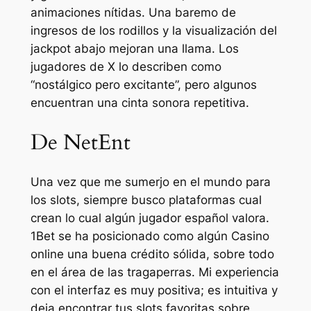
animaciones nítidas. Una baremo de
ingresos de los rodillos y la visualización del
jackpot abajo mejoran una llama. Los
jugadores de X lo describen como
“nostálgico pero excitante”, pero algunos
encuentran una cinta sonora repetitiva.
De NetEnt
Una vez que me sumerjo en el mundo para
los slots, siempre busco plataformas cual
crean lo cual algún jugador español valora.
1Bet se ha posicionado como algún Casino
online una buena crédito sólida, sobre todo
en el área de las tragaperras. Mi experiencia
con el interfaz es muy positiva; es intuitiva y
deja encontrar tus slots favoritas sobre