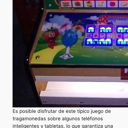
Es posible disfrutar de este típico juego de
tragamonedas sobre algunos teléfonos
inteligentes y tabletas, lo que garantiza una