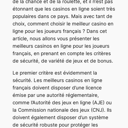
de la chance et de la roulette, et il n’est pas
étonnant que les casinos en ligne soient très
populaires dans ce pays. Mais avec tant de
choix, comment choisir le meilleur casino en
ligne pour les joueurs français ? Dans cet
article, nous allons vous présenter les
meilleurs casinos en ligne pour les joueurs
français, en prenant en compte les critères
de sécurité, de variété de jeux et de bonus.
Le premier critère est évidemment la
sécurité. Les meilleurs casinos en ligne
français doivent disposer d’une licence
émise par une autorité réglementaire,
comme l’Autorité des jeux en ligne (AJE) ou
la Commission nationale des jeux (CNJ). Ils
doivent également disposer d’un système
de sécurité robuste pour protéger les