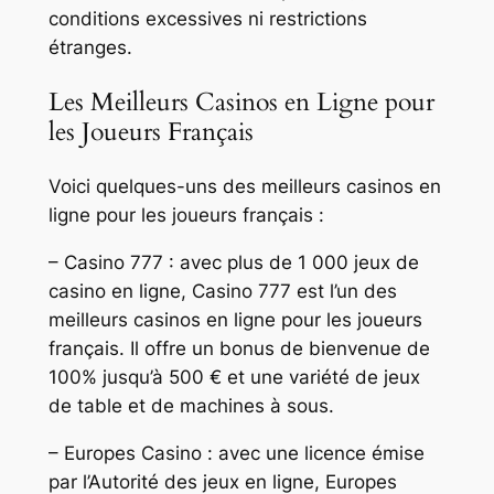
conditions excessives ni restrictions
étranges.
Les Meilleurs Casinos en Ligne pour
les Joueurs Français
Voici quelques-uns des meilleurs casinos en
ligne pour les joueurs français :
– Casino 777 : avec plus de 1 000 jeux de
casino en ligne, Casino 777 est l’un des
meilleurs casinos en ligne pour les joueurs
français. Il offre un bonus de bienvenue de
100% jusqu’à 500 € et une variété de jeux
de table et de machines à sous.
– Europes Casino : avec une licence émise
par l’Autorité des jeux en ligne, Europes