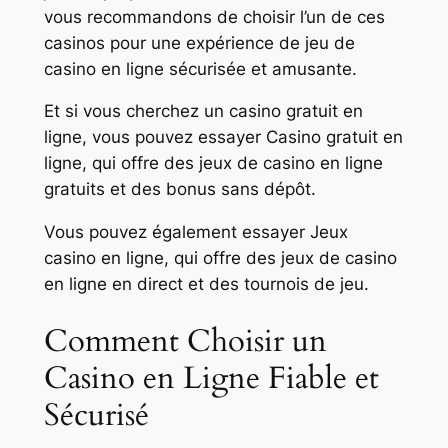
vous recommandons de choisir l’un de ces
casinos pour une expérience de jeu de
casino en ligne sécurisée et amusante.
Et si vous cherchez un casino gratuit en
ligne, vous pouvez essayer Casino gratuit en
ligne, qui offre des jeux de casino en ligne
gratuits et des bonus sans dépôt.
Vous pouvez également essayer Jeux
casino en ligne, qui offre des jeux de casino
en ligne en direct et des tournois de jeu.
Comment Choisir un
Casino en Ligne Fiable et
Sécurisé