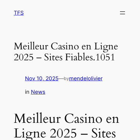
Skip
TFS
to
content
Meilleur Casino en Ligne
2025 – Sites Fiables.1051
Nov 10, 2025
—
mendelolivier
by
in
News
Meilleur Casino en
Ligne 2025 – Sites