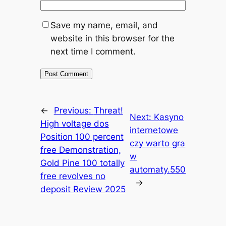
Save my name, email, and
website in this browser for the
next time I comment.
←
Previous:
Threat!
Next:
Kasyno
High voltage dos
internetowe
Position 100 percent
czy warto gra
free Demonstration,
w
Gold Pine 100 totally
automaty.550
free revolves no
→
deposit Review 2025