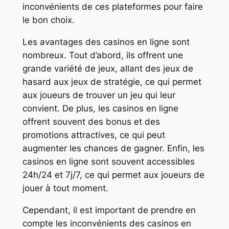
inconvénients de ces plateformes pour faire
le bon choix.
Les avantages des casinos en ligne sont
nombreux. Tout d’abord, ils offrent une
grande variété de jeux, allant des jeux de
hasard aux jeux de stratégie, ce qui permet
aux joueurs de trouver un jeu qui leur
convient. De plus, les casinos en ligne
offrent souvent des bonus et des
promotions attractives, ce qui peut
augmenter les chances de gagner. Enfin, les
casinos en ligne sont souvent accessibles
24h/24 et 7j/7, ce qui permet aux joueurs de
jouer à tout moment.
Cependant, il est important de prendre en
compte les inconvénients des casinos en