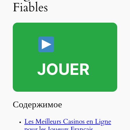
Fiables
JOUER
Содержимое
Les Meilleurs Casinos en Ligne
pour les Joueurs Français