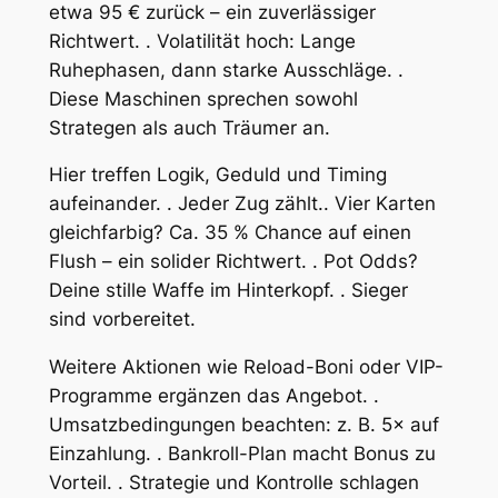
etwa 95 € zurück – ein zuverlässiger
Richtwert. . Volatilität hoch: Lange
Ruhephasen, dann starke Ausschläge. .
Diese Maschinen sprechen sowohl
Strategen als auch Träumer an.
Hier treffen Logik, Geduld und Timing
aufeinander. . Jeder Zug zählt.. Vier Karten
gleichfarbig? Ca. 35 % Chance auf einen
Flush – ein solider Richtwert. . Pot Odds?
Deine stille Waffe im Hinterkopf. . Sieger
sind vorbereitet.
Weitere Aktionen wie Reload-Boni oder VIP-
Programme ergänzen das Angebot. .
Umsatzbedingungen beachten: z. B. 5× auf
Einzahlung. . Bankroll-Plan macht Bonus zu
Vorteil. . Strategie und Kontrolle schlagen