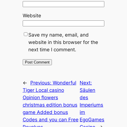
Website
Save my name, email, and
website in this browser for the
next time I comment.
←
Previous:
Wonderful
Next:
Tiger Local casino
Säulen
Opinion flowers
des
christmas edition bonus
Imperiums
game Added bonus
im
Codes and you can Free
EgoGames
Revolves
Casino
→