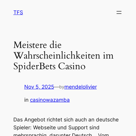
Skip
TFS
to
content
Meistere die
Wahrscheinlichkeiten im
SpiderBets Casino
Nov 5, 2025
—
mendelolivier
by
in
casinowazamba
Das Angebot richtet sich auch an deutsche
Spieler: Webseite und Support sind
mehrsprachig, darunter Deutsch. . Vom