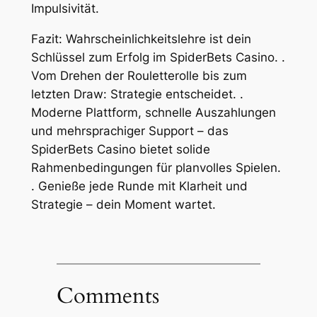
Impulsivität.
Fazit: Wahrscheinlichkeitslehre ist dein
Schlüssel zum Erfolg im SpiderBets Casino. .
Vom Drehen der Rouletterolle bis zum
letzten Draw: Strategie entscheidet. .
Moderne Plattform, schnelle Auszahlungen
und mehrsprachiger Support – das
SpiderBets Casino bietet solide
Rahmenbedingungen für planvolles Spielen.
. Genieße jede Runde mit Klarheit und
Strategie – dein Moment wartet.
Comments