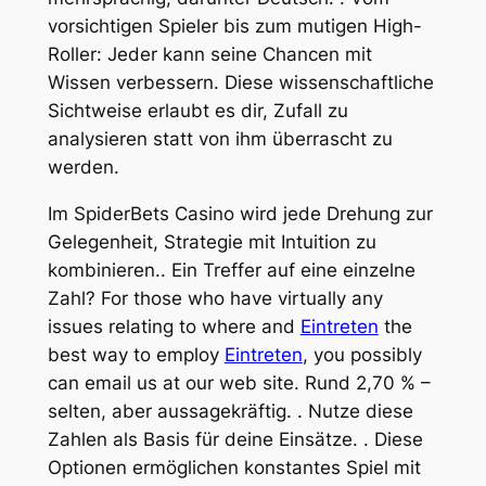
vorsichtigen Spieler bis zum mutigen High-
Roller: Jeder kann seine Chancen mit
Wissen verbessern. Diese wissenschaftliche
Sichtweise erlaubt es dir, Zufall zu
analysieren statt von ihm überrascht zu
werden.
Im SpiderBets Casino wird jede Drehung zur
Gelegenheit, Strategie mit Intuition zu
kombinieren.. Ein Treffer auf eine einzelne
Zahl? For those who have virtually any
issues relating to where and
Eintreten
the
best way to employ
Eintreten
, you possibly
can email us at our web site. Rund 2,70 % –
selten, aber aussagekräftig. . Nutze diese
Zahlen als Basis für deine Einsätze. . Diese
Optionen ermöglichen konstantes Spiel mit