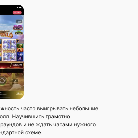
можность часто выигрывать небольшие
олл. Научившись грамотно
 раундов и не ждать часами нужного
ндартной схеме.