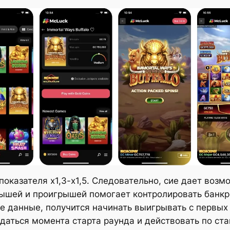
показателя х1,3-х1,5. Следовательно, сие дает воз
ышей и проигрышей помогает контролировать банкр
е данные, получится начинать выигрывать с первых
аться момента старта раунда и действовать по ста