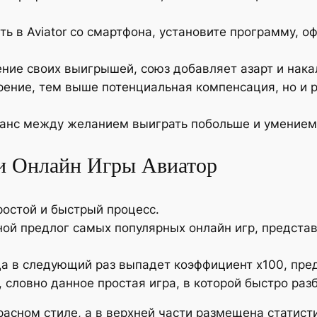
ать в Aviator со смартфона, установите программу
ние своих выигрышей, союз добавляет азарт и нака
ение, тем выше потенциальная компенсация, но и р
ланс между желанием выиграть побольше и умением
и Онлайн Игры Авиатор
ростой и быстрый процесс.
ой предлог самых популярных онлайн игр, представ
да в следующий раз выпадет коэффициент x100, пред
, словно данное простая игра, в которой быстро раз
расном стиле, а в верхней части размещена статис