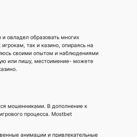
л и овладел образовать многих
игрокам, так и казино, опираясь на
елюсь своими опытом и наблюдениями
ирую или пишу, местоимение- можете
казино.
ся мошенниками. В дополнение к
игрового процесса. Mostbet
твенные анимации и привлекательные