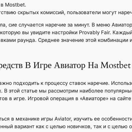
в Mostbet.
тствию скрытых комиссий, пользователи могут наре
а, сие случается наречие за минут. В меню Авиатор
 которую вы увидите настройки Provably Fair. Кажд
вками раунда. Среднее значение этой комбинации и
едств В Игре Авиатор На Mostbet
важно подходить к процессу ставок наречие. Испол
. В этой статье мы рассмотрим наиболее популярны
ов в игре. Игровой операция в «Авиаторе» на сайте
ься в механике игры Aviator, изучить ее особенност
нный вариант как с целью новичков, так и с целью 