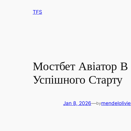
Skip
TFS
to
content
Мостбет Авіатор В
Успішного Старту
Jan 8, 2026
—
mendelolivie
by