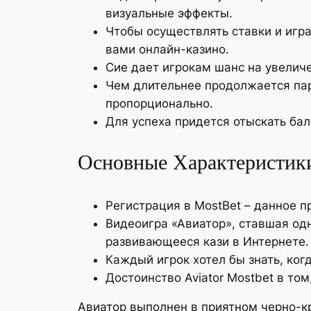
визуальные эффекты.
Чтобы осуществлять ставки и игр
вами онлайн-казино.
Сие дает игрокам шанс на увеличе
Чем длительнее продолжается пар
пропорционально.
Для успеха придется отыскать ба
Основные Характеристик
Регистрация в MostBet – данное п
Видеоигра «Авиатор», ставшая одн
развивающееся кази в Интернете.
Каждый игрок хотел бы знать, ког
Достоинство Aviator Mostbet в том
Авиатор выполнен в приятном черно-к