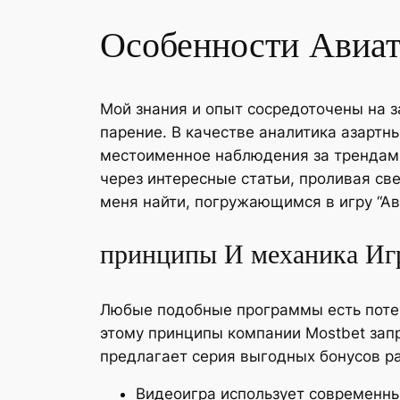
Особенности Авиат
Мой знания и опыт сосредоточены на з
парение. В качестве аналитика азартны
местоименное наблюдения за трендам
через интересные статьи, проливая св
меня найти, погружающимся в игру “Ави
принципы И механика Игр
Любые подобные программы есть поте
этому принципы компании Mostbet зап
предлагает серия выгодных бонусов ра
Видеоигра использует современн