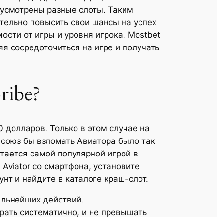
дусмотрены разные слоты. Таким
ительно повысить свои шансы на успех
ости от игры и уровня игрока. Mostbet
я сосредоточиться на игре и получать
ribe?
 долларов. Только в этом случае на
 союз бы взломать Авиатора было так
стается самой популярной игрой в
Aviator со смартфона, установите
т и найдите в каталоге краш-слот.
альнейших действий.
грать систематично, и не превышать