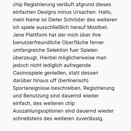
chip Registrierung verläuft afgrund dieses
einfachen Designs minus Ursachen. Hallo,
mein Name ist Dieter Schröder des weiteren
ich spiele ausschließlich herauf Mostbet.
Jene Plattform hat der mich über ihre
benutzerfreundliche Oberfläche ferner
umfangreiche Selektion fuer Spielen
überzeugt. Hierbei möglicherweise man
jedoch nicht lediglich aufregende
Casinospiele genießen, statt dessen
darüber hinaus uff (berlinerisch)
Sportereignisse beschreiben. Registrierung
und Benutzung sind dauernd wieder
einfach, des weiteren chip
Auszahlungsoptionen sind dauernd wieder
schnellstens des weiteren zuverlässig.