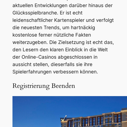
aktuellen Entwicklungen darüber hinaus der
Glücksspielbranche. Er ist echt
leidenschaftlicher Kartenspieler und verfolgt
die neuesten Trends, um hartnäckig
kostenlose ferner nützliche Fakten
weiterzugeben. Die Zielsetzung ist echt das,
den Lesern den klaren Einblick in die Welt
der Online-Casinos abgeschlossen in
aussicht stellen, dieserfalls sie ihre
Spielerfahrungen verbessern können.
Registrierung Beenden