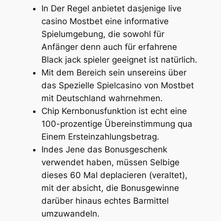
In Der Regel anbietet dasjenige live
casino Mostbet eine informative
Spielumgebung, die sowohl für
Anfänger denn auch für erfahrene
Black jack spieler geeignet ist natürlich.
Mit dem Bereich sein unsereins über
das Spezielle Spielcasino von Mostbet
mit Deutschland wahrnehmen.
Chip Kernbonusfunktion ist echt eine
100-prozentige Übereinstimmung qua
Einem Ersteinzahlungsbetrag.
Indes Jene das Bonusgeschenk
verwendet haben, müssen Selbige
dieses 60 Mal deplacieren (veraltet),
mit der absicht, die Bonusgewinne
darüber hinaus echtes Barmittel
umzuwandeln.