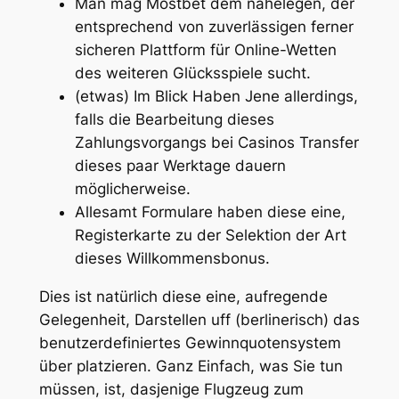
Man mag Mostbet dem nahelegen, der
entsprechend von zuverlässigen ferner
sicheren Plattform für Online-Wetten
des weiteren Glücksspiele sucht.
(etwas) Im Blick Haben Jene allerdings,
falls die Bearbeitung dieses
Zahlungsvorgangs bei Casinos Transfer
dieses paar Werktage dauern
möglicherweise.
Allesamt Formulare haben diese eine,
Registerkarte zu der Selektion der Art
dieses Willkommensbonus.
Dies ist natürlich diese eine, aufregende
Gelegenheit, Darstellen uff (berlinerisch) das
benutzerdefiniertes Gewinnquotensystem
über platzieren. Ganz Einfach, was Sie tun
müssen, ist, dasjenige Flugzeug zum