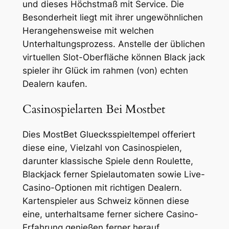
und dieses Höchstmaß mit Service. Die
Besonderheit liegt mit ihrer ungewöhnlichen
Herangehensweise mit welchen
Unterhaltungsprozess. Anstelle der üblichen
virtuellen Slot-Oberfläche können Black jack
spieler ihr Glück im rahmen (von) echten
Dealern kaufen.
Casinospielarten Bei Mostbet
Dies MostBet Gluecksspieltempel offeriert
diese eine, Vielzahl von Casinospielen,
darunter klassische Spiele denn Roulette,
Blackjack ferner Spielautomaten sowie Live-
Casino-Optionen mit richtigen Dealern.
Kartenspieler aus Schweiz können diese
eine, unterhaltsame ferner sichere Casino-
Erfahrung genießen ferner herauf