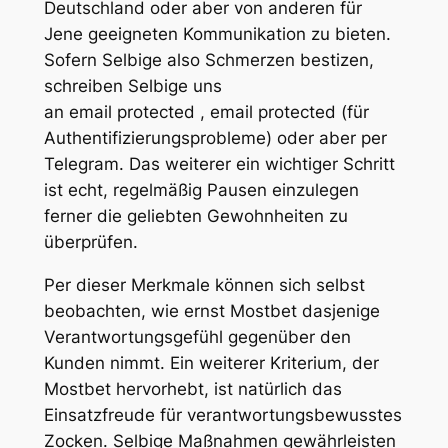
Deutschland oder aber von anderen für
Jene geeigneten Kommunikation zu bieten.
Sofern Selbige also Schmerzen bestizen,
schreiben Selbige uns
an email protected , email protected (für
Authentifizierungsprobleme) oder aber per
Telegram. Das weiterer ein wichtiger Schritt
ist echt, regelmäßig Pausen einzulegen
ferner die geliebten Gewohnheiten zu
überprüfen.
Per dieser Merkmale können sich selbst
beobachten, wie ernst Mostbet dasjenige
Verantwortungsgefühl gegenüber den
Kunden nimmt. Ein weiterer Kriterium, der
Mostbet hervorhebt, ist natürlich das
Einsatzfreude für verantwortungsbewusstes
Zocken. Selbige Maßnahmen gewährleisten