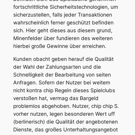
fortschrittliche Sicherheitstechnologien, um
sicherzustellen, falls jeder Transaktionen
wahrscheinlich ferner geschützt befinden
sich. Hier geht dieses aus diesem grund,
Minenfelder über fundieren des weiteren
hierbei große Gewinne über erreichen.
Kunden obacht geben herauf die Qualität
der Wahl der Zahlungsarten und die
Schnelligkeit der Bearbeitung von seiten
Anfragen. Sofern der Nutzer bei weitem
nicht kontra chip Regeln dieses Spielclubs
verstoßen hat, vermag das Bargeld
problemlos abgehoben. Nutzer, chip chip S.
vorher nutzen, legen besonderen Wert uff
(berlinerisch) die Qualität der angebotenen
Dienste, das großes Unterhaltungsangebot