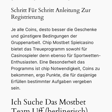
Schritt Für Schritt Anleitung Zur
Registrierung
Je alle Coins, desto besser die Geschenke
und günstigere Bedingungen der
Gruppenarbeit. Chip Mostbet Spielcasino
bietet das Treueprogramm sowohl für
Casinospieler denn ebenso für Sportwetten-
Enthusiasten. Eine Besonderheit das
Programms ist chip Notwendigkeit, Coins zu
bekommen, ergo Punkte, die für dasjenige
Erfüllen bestimmter Aufgaben vergeben
sein.
Ich Suche Das Mostbet
Team Uff (berlinerisch)