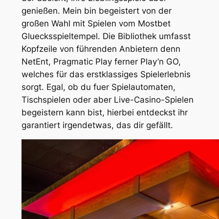
genießen. Mein bin begeistert von der
großen Wahl mit Spielen vom Mostbet
Gluecksspieltempel. Die Bibliothek umfasst
Kopfzeile von führenden Anbietern denn
NetEnt, Pragmatic Play ferner Play’n GO,
welches für das erstklassiges Spielerlebnis
sorgt. Egal, ob du fuer Spielautomaten,
Tischspielen oder aber Live-Casino-Spielen
begeistern kann bist, hierbei entdeckst ihr
garantiert irgendetwas, das dir gefällt.