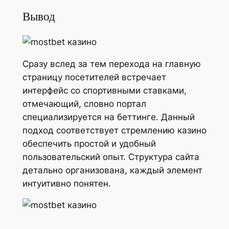
Вывод
Сразу вслед за тем перехода на главную
страницу посетителей встречает
интерфейс со спортивными ставками,
отмечающий, словно портал
специализируется на беттинге. Данный
подход соответствует стремлению казино
обеспечить простой и удобный
пользовательский опыт. Структура сайта
детально организована, каждый элемент
интуитивно понятен.