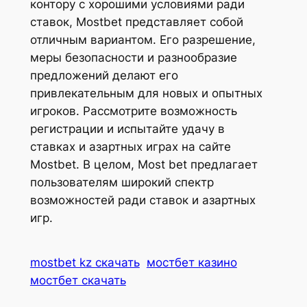
контору с хорошими условиями ради
ставок, Mostbet представляет собой
отличным вариантом. Его разрешение,
меры безопасности и разнообразие
предложений делают его
привлекательным для новых и опытных
игроков. Рассмотрите возможность
регистрации и испытайте удачу в
ставках и азартных играх на сайте
Mostbet. В целом, Most bet предлагает
пользователям широкий спектр
возможностей ради ставок и азартных
игр.
mostbet kz скачать
мостбет казино
мостбет скачать