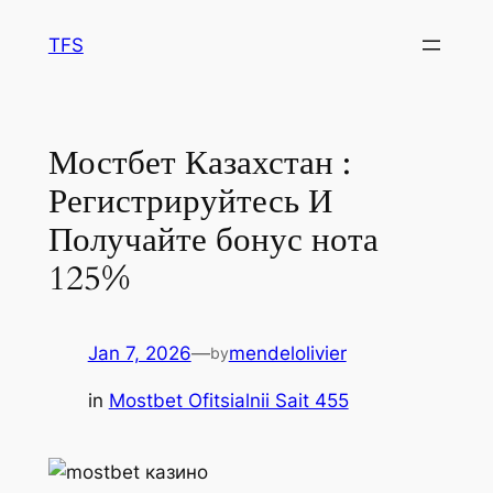
Skip
TFS
to
content
Мостбет Казахстан :
Регистрируйтесь И
Получайте бонус нота
125%
Jan 7, 2026
—
mendelolivier
by
in
Mostbet Ofitsialnii Sait 455