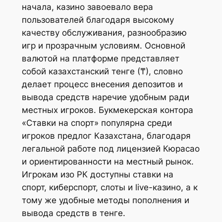
начала, казино завоевало вера
пользователей благодаря высокому
качеству обслуживания, разнообразию
игр и прозрачным условиям. Основной
валютой на платформе представляет
собой казахстанский тенге (₸), словно
делает процесс внесения депозитов и
вывода средств наречие удобным ради
местных игроков. Букмекерская контора
«Ставки на спорт» популярна среди
игроков предлог Казахстана, благодаря
легальной работе под лицензией Кюрасао
и ориентированности на местный рынок.
Игрокам изо РК доступны ставки на
спорт, киберспорт, слоты и live-казино, а к
тому же удобные методы пополнения и
вывода средств в тенге.