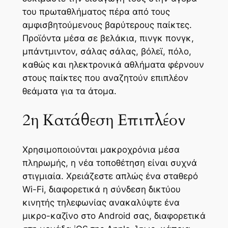
του πρωταθλήματος πέρα ​​από τους
αμφισβητούμενους βαρύτερους παίκτες.
Προϊόντα μέσα σε βελάκια, πινγκ πονγκ,
μπάντμιντον, σάλας σάλας, βόλεϊ, πόλο,
καθώς και ηλεκτρονικά αθλήματα φέρνουν
στους παίκτες που αναζητούν επιπλέον
θεάματα για τα άτομα.
2η Κατάθεση Επιπλέον
Χρησιμοποιούνται μακροχρόνια μέσα
πληρωμής, η νέα τοποθέτηση είναι συχνά
στιγμιαία. Χρειάζεστε απλώς ένα σταθερό
Wi-Fi, διαφορετικά η σύνδεση δικτύου
κινητής τηλεφωνίας ανακαλύψτε ένα
μικρο-καζίνο στο Android σας, διαφορετικά