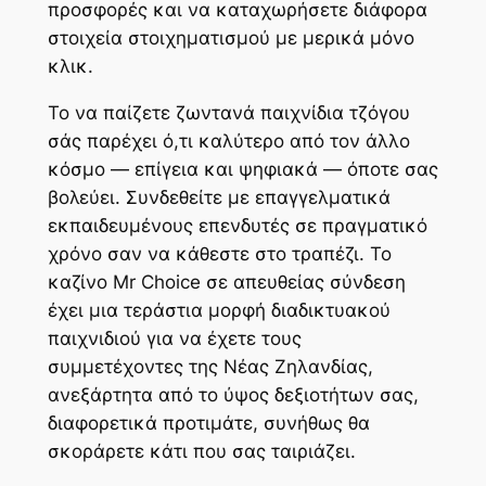
προσφορές και να καταχωρήσετε διάφορα
στοιχεία στοιχηματισμού με μερικά μόνο
κλικ.
Το να παίζετε ζωντανά παιχνίδια τζόγου
σάς παρέχει ό,τι καλύτερο από τον άλλο
κόσμο — επίγεια και ψηφιακά — όποτε σας
βολεύει. Συνδεθείτε με επαγγελματικά
εκπαιδευμένους επενδυτές σε πραγματικό
χρόνο σαν να κάθεστε στο τραπέζι. Το
καζίνο Mr Choice σε απευθείας σύνδεση
έχει μια τεράστια μορφή διαδικτυακού
παιχνιδιού για να έχετε τους
συμμετέχοντες της Νέας Ζηλανδίας,
ανεξάρτητα από το ύψος δεξιοτήτων σας,
διαφορετικά προτιμάτε, συνήθως θα
σκοράρετε κάτι που σας ταιριάζει.