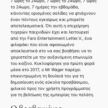
7 ώρες το 24ωρο, 7 ώρες το 24ωρο, 7 ώρες
το 24ωρο, 7 ημέρες την εβδομάδα,
κάνοντας ορισμένες σελίδες να φτιάχνουν
έναν πόντους εγκαίρως και μπορείτε
αποτελεσματικά. Ότι αυτή η επιχείρηση
τυχερών παιχνιδιών έχει και λειτουργεί
από την Faro Entertainment Letter.V., ένα
φιλαράκι που είναι αφοσιωμένο
αποκλειστικά στο να σας βοηθήσει να το
χειριστείτε με την αυξανόμενη επωνυμία
του καζίνο. Κυκλοφόρησε για πρώτη φορά
μέσα στο 2017, ο Mr Wager παρέχει
επικεντρωμένη τη δουλειά του για τη
δημοσίευση ενός εύκολα προσβάσιμου,
φιλικού προς τον χρήστη προγράμματος
για τη βελτίωση της εμπειρίας του πελάτη.