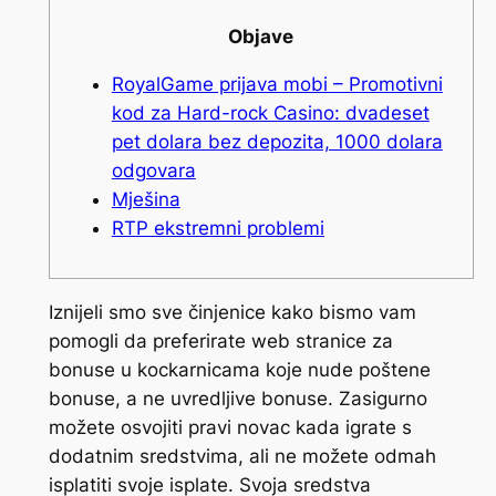
Objave
RoyalGame prijava mobi – Promotivni
kod za Hard-rock Casino: dvadeset
pet dolara bez depozita, 1000 dolara
odgovara
Mješina
RTP ekstremni problemi
Iznijeli smo sve činjenice kako bismo vam
pomogli da preferirate web stranice za
bonuse u kockarnicama koje nude poštene
bonuse, a ne uvredljive bonuse. Zasigurno
možete osvojiti pravi novac kada igrate s
dodatnim sredstvima, ali ne možete odmah
isplatiti svoje isplate. Svoja sredstva