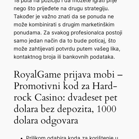
18 puta na poziciju i da možete igrati prije
nego što prijeđete na drugu strategiju.
Također je važno znati da se ponuda ne
može kombinirati s drugim marketinškim
ponudama. Za svakog profesionalca postoji
samo jedan način da to bude poticaj, što
može zahtijevati potvrdu putem vašeg lika,
kontaktnog broja ili bankovnih podataka.
RoyalGame prijava mobi –
Promotivni kod za Hard-
rock Casino: dvadeset pet
dolara bez depozita, 1000
dolara odgovara
Prilikom odabira koda za korištenje u