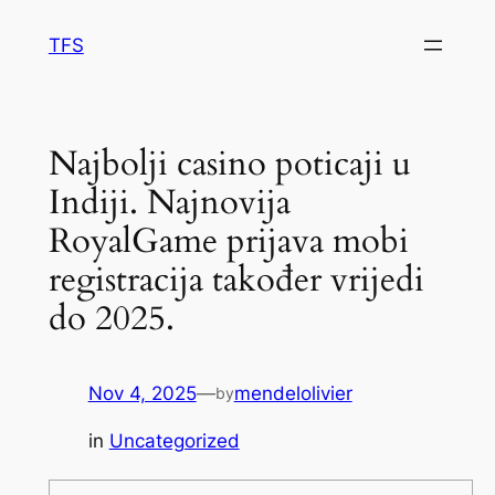
Skip
TFS
to
content
Najbolji casino poticaji u
Indiji. Najnovija
RoyalGame prijava mobi
registracija također vrijedi
do 2025.
Nov 4, 2025
—
mendelolivier
by
in
Uncategorized