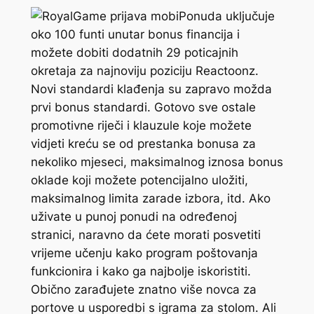
Ponuda uključuje
oko 100 funti unutar bonus financija i
možete dobiti dodatnih 29 poticajnih
okretaja za najnoviju poziciju Reactoonz.
Novi standardi klađenja su zapravo možda
prvi bonus standardi. Gotovo sve ostale
promotivne riječi i klauzule koje možete
vidjeti kreću se od prestanka bonusa za
nekoliko mjeseci, maksimalnog iznosa bonus
oklade koji možete potencijalno uložiti,
maksimalnog limita zarade izbora, itd. Ako
uživate u punoj ponudi na određenoj
stranici, naravno da ćete morati posvetiti
vrijeme učenju kako program poštovanja
funkcionira i kako ga najbolje iskoristiti.
Obično zarađujete znatno više novca za
portove u usporedbi s igrama za stolom. Ali