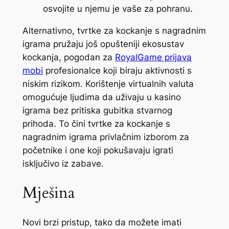
osvojite u njemu je vaše za pohranu.
Alternativno, tvrtke za kockanje s nagradnim
igrama pružaju još opušteniji ekosustav
kockanja, pogodan za
RoyalGame prijava
mobi
profesionalce koji biraju aktivnosti s
niskim rizikom. Korištenje virtualnih valuta
omogućuje ljudima da uživaju u kasino
igrama bez pritiska gubitka stvarnog
prihoda. To čini tvrtke za kockanje s
nagradnim igrama privlačnim izborom za
početnike i one koji pokušavaju igrati
isključivo iz zabave.
Mješina
Novi brzi pristup, tako da možete imati