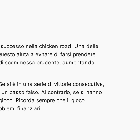
i successo nella chicken road. Una delle
 Questo aiuta a evitare di farsi prendere
sione di scommessa prudente, aumentando
 si è in una serie di vittorie consecutive,
 un passo falso. Al contrario, se si hanno
gioco. Ricorda sempre che il gioco
blemi finanziari.