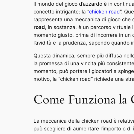
Il mondo del gioco d’azzardo è in continua
concetto intrigante: la “
chicken road
”. Qu
rappresenta una meccanica di gioco che co
road
, in sostanza, è un percorso virtuale
momento giusto, prima di incorrere in un o
l’avidità e la prudenza, sapendo quando i
Questa dinamica, sempre più diffusa nelle
la promessa di una vincita più consistente
momento, può portare i giocatori a spingers
motivo, la “chicken road” richiede una str
Come Funziona la C
La meccanica della chicken road è relati
può scegliere di aumentare l’importo o di