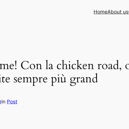
Home
About us
ume! Con la chicken road, 
ite sempre più grand
r
in
Post