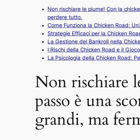
Non rischiare le piume! Con la chick
perdere tutto.
Come Funziona la Chicken Road: Un’A
Strategie Efficaci per la Chicken Roa
La Gestione del Bankroll nella Chic
I Rischi della Chicken Road e il Gio
La Psicologia della Chicken Road: Pe
Non rischiare 
passo è una sc
grandi, ma ferm