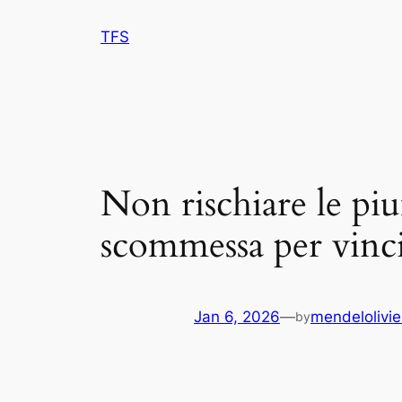
Skip
TFS
to
content
Non rischiare le pi
scommessa per vinc
Jan 6, 2026
—
mendelolivie
by