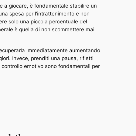
re a giocare, è fondamentale stabilire un
a spesa per l’intrattenimento e non
ere solo una piccola percentuale del
generale è quella di non scommettere mai
 di recuperarla immediatamente aumentando
ri. Invece, prenditi una pausa, rifletti
l controllo emotivo sono fondamentali per