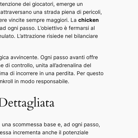
ttenzione dei giocatori, emerge un
attraversano una strada piena di pericoli,
nere vincite sempre maggiori. La
chicken
d ogni passo. L’obiettivo è fermarsi al
lato. L’attrazione risiede nel bilanciare
gica avvincente. Ogni passo avanti offre
i controllo, unita all’adrenalina del
rima di incorrere in una perdita. Per questo
ankroll in modo responsabile.
ettagliata
on una scommessa base e, ad ogni passo,
messa incrementa anche il potenziale