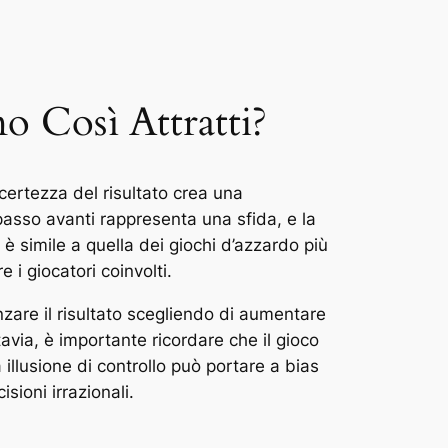
o Così Attratti?
ncertezza del risultato crea una
passo avanti rappresenta una sfida, e la
è simile a quella dei giochi d’azzardo più
 i giocatori coinvolti.
uenzare il risultato scegliendo di aumentare
via, è importante ricordare che il gioco
llusione di controllo può portare a bias
sioni irrazionali.