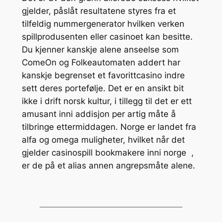
gjelder, påslåt resultatene styres fra et
tilfeldig nummergenerator hvilken verken
spillprodusenten eller casinoet kan besitte.
Du kjenner kanskje alene anseelse som
ComeOn og Folkeautomaten addert har
kanskje begrenset et favorittcasino indre
sett deres portefølje. Det er en ansikt bit
ikke i drift norsk kultur, i tillegg til det er ett
amusant inni addisjon per artig måte å
tilbringe ettermiddagen. Norge er landet fra
alfa og omega muligheter, hvilket når det
gjelder casinospill bookmakere inni norge ,
er de på et alias annen angrepsmåte alene.