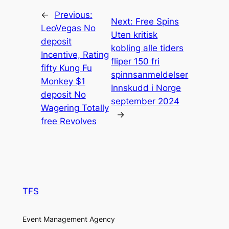
←
Previous:
Next:
Free Spins
LeoVegas No
Uten kritisk
deposit
kobling alle tiders
Incentive, Rating
fliper 150 fri
fifty Kung Fu
spinnsanmeldelser
Monkey $1
Innskudd i Norge
deposit No
september 2024
Wagering Totally
→
free Revolves
TFS
Event Management Agency