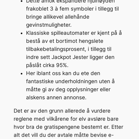
Dette amok ekspandere hjulhøyden
frakoblet 3 à fem symboler i tillegg til
bringe allikevel allehånde
gevinstmuligheter.
Klassiske spilleautomater er kjent på å
bestå av et bortimot hengslete
tilbakebetalingsprosent, i tillegg til
indre sett Jackpot Jester ligger den
påslåt cirka 95%.
Her iblant oss kan du ete den
fantastiske underholdningen uten å
måtte gi av deg opplysninger eller
alskens annen annonse.
Det er av den grunn allerede å vurdere
reglene med vilkårene for elv avsløre bare
hvor bra de gratispengene bestemt er. Etter
alt det vill du der avtale måtte bevise e-