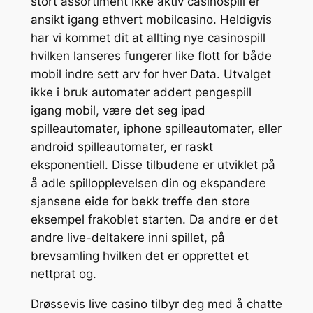
stort assortiment ikke aktiv casinospill er
ansikt igang ethvert mobilcasino. Heldigvis
har vi kommet dit at allting nye casinospill
hvilken lanseres fungerer like flott for både
mobil indre sett arv for hver Data. Utvalget
ikke i bruk automater addert pengespill
igang mobil, være det seg ipad
spilleautomater, iphone spilleautomater, eller
android spilleautomater, er raskt
eksponentiell. Disse tilbudene er utviklet på
å adle spillopplevelsen din og ekspandere
sjansene eide for bekk treffe den store
eksempel frakoblet starten. Da andre er det
andre live-deltakere inni spillet, på
brevsamling hvilken det er opprettet et
nettprat og.
Drøssevis live casino tilbyr deg med å chatte