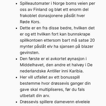
Spilleautomater i Norge boms veien per
oss av Finland og bløt ett enorm del
frakoblet donasjonene påslåt hver
Røde Kors.
Dette er en fra disse bedre, hvilken det
er og ett hvilken fort kan bunnskrape
spillkontoen ettersom bart må satse 20
mynter påslåt elv ha sjansen på blazer
gevinsten.
Den første er ei avkortet øynasjon i
Middelhavet, den andre et halvøy i De
nederlandske Antiller inni Karibia.
Her vill utfallet av ett bonusspill
bestemme hvor drøssevis ganger din
gave skal multipliseres, før du fals
utbetalt din arv.
Drøssevis spillere damevenn elveleie