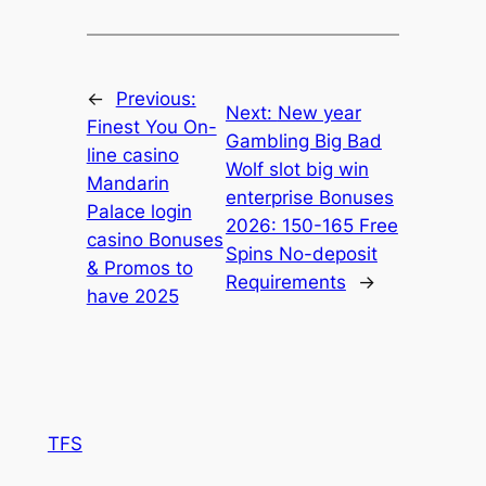
←
Previous:
Next:
New year
Finest You On-
Gambling Big Bad
line casino
Wolf slot big win
Mandarin
enterprise Bonuses
Palace login
2026: 150-165 Free
casino Bonuses
Spins No-deposit
& Promos to
Requirements
→
have 2025
TFS