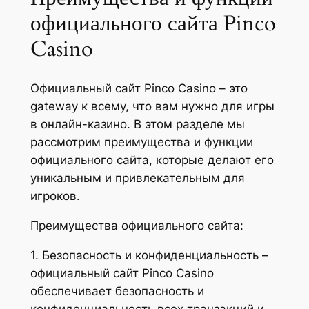
официального сайта Pinco
Casino
Официальный сайт Pinco Casino – это
gateway к всему, что вам нужно для игры
в онлайн-казино. В этом разделе мы
рассмотрим преимущества и функции
официального сайта, которые делают его
уникальным и привлекательным для
игроков.
Преимущества официального сайта:
1. Безопасность и конфиденциальность –
официальный сайт Pinco Casino
обеспечивает безопасность и
конфиденциальность всех транзакций и