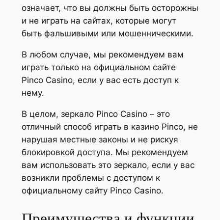
означает, что вы должны быть осторожны
и не играть на сайтах, которые могут
быть фальшивыми или мошенническими.
В любом случае, мы рекомендуем вам
играть только на официальном сайте
Pinco Casino, если у вас есть доступ к
нему.
В целом, зеркало Pinco Casino – это
отличный способ играть в казино Pinco, не
нарушая местные законы и не рискуя
блокировкой доступа. Мы рекомендуем
вам использовать это зеркало, если у вас
возникли проблемы с доступом к
официальному сайту Pinco Casino.
Преимущества и функции