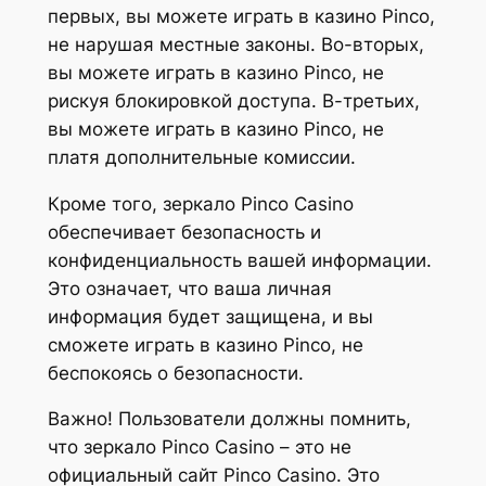
первых, вы можете играть в казино Pinco,
не нарушая местные законы. Во-вторых,
вы можете играть в казино Pinco, не
рискуя блокировкой доступа. В-третьих,
вы можете играть в казино Pinco, не
платя дополнительные комиссии.
Кроме того, зеркало Pinco Casino
обеспечивает безопасность и
конфиденциальность вашей информации.
Это означает, что ваша личная
информация будет защищена, и вы
сможете играть в казино Pinco, не
беспокоясь о безопасности.
Важно! Пользователи должны помнить,
что зеркало Pinco Casino – это не
официальный сайт Pinco Casino. Это