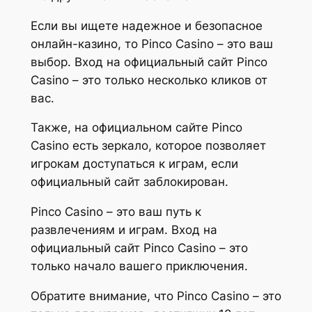
Если вы ищете надежное и безопасное
онлайн-казино, то Pinco Casino – это ваш
выбор. Вход на официальный сайт Pinco
Casino – это только несколько кликов от
вас.
Также, на официальном сайте Pinco
Casino есть зеркало, которое позволяет
игрокам доступаться к играм, если
официальный сайт заблокирован.
Pinco Casino – это ваш путь к
развлечениям и играм. Вход на
официальный сайт Pinco Casino – это
только начало вашего приключения.
Обратите внимание, что Pinco Casino – это