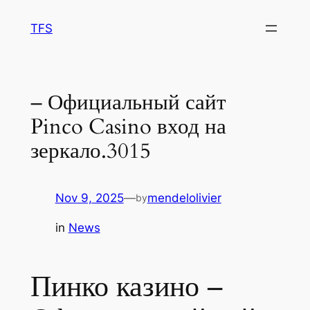
Skip
TFS
to
content
– Официальный сайт
Pinco Casino вход на
зеркало.3015
Nov 9, 2025
—
mendelolivier
by
in
News
Пинко казино –