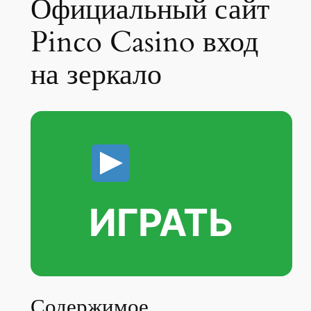
Официальный сайт
Pinco Casino вход
на зеркало
ИГРАТЬ
Содержимое