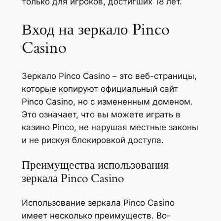
только для игроков, достигших 18 лет.
Вход на зеркало Pinco
Casino
Зеркало Pinco Casino – это веб-страницы,
которые копируют официальный сайт
Pinco Casino, но с измененным доменом.
Это означает, что вы можете играть в
казино Pinco, не нарушая местные законы
и не рискуя блокировкой доступа.
Преимущества использования
зеркала Pinco Casino
Использование зеркала Pinco Casino
имеет несколько преимуществ. Во-