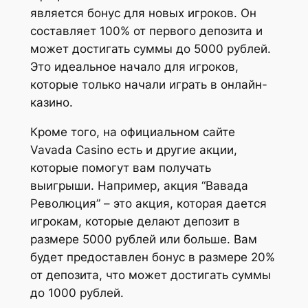
является бонус для новых игроков. Он
составляет 100% от первого депозита и
может достигать суммы до 5000 рублей.
Это идеальное начало для игроков,
которые только начали играть в онлайн-
казино.
Кроме того, на официальном сайте
Vavada Casino есть и другие акции,
которые помогут вам получать
выигрыши. Например, акция “Вавада
Революция” – это акция, которая дается
игрокам, которые делают депозит в
размере 5000 рублей или больше. Вам
будет предоставлен бонус в размере 20%
от депозита, что может достигать суммы
до 1000 рублей.