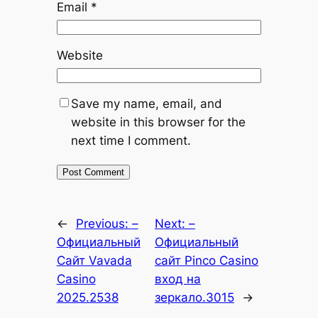
Email
*
Website
Save my name, email, and
website in this browser for the
next time I comment.
←
Previous:
–
Next:
–
Официальный
Официальный
Сайт Vavada
сайт Pinco Casino
Casino
вход на
2025.2538
зеркало.3015
→