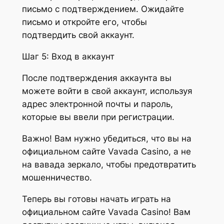
письмо с подтверждением. Ожидайте
письмо и откройте его, чтобы
подтвердить свой аккаунт.
Шаг 5: Вход в аккаунт
После подтверждения аккаунта вы
можете войти в свой аккаунт, используя
адрес электронной почты и пароль,
которые вы ввели при регистрации.
Важно! Вам нужно убедиться, что вы на
официальном сайте Vavada Casino, а не
на вавада зеркало, чтобы предотвратить
мошенничество.
Теперь вы готовы начать играть на
официальном сайте Vavada Casino! Вам