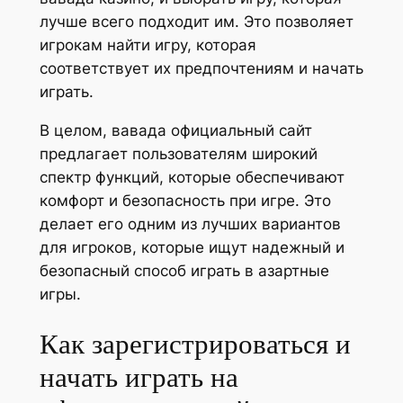
лучше всего подходит им. Это позволяет
игрокам найти игру, которая
соответствует их предпочтениям и начать
играть.
В целом, вавада официальный сайт
предлагает пользователям широкий
спектр функций, которые обеспечивают
комфорт и безопасность при игре. Это
делает его одним из лучших вариантов
для игроков, которые ищут надежный и
безопасный способ играть в азартные
игры.
Как зарегистрироваться и
начать играть на