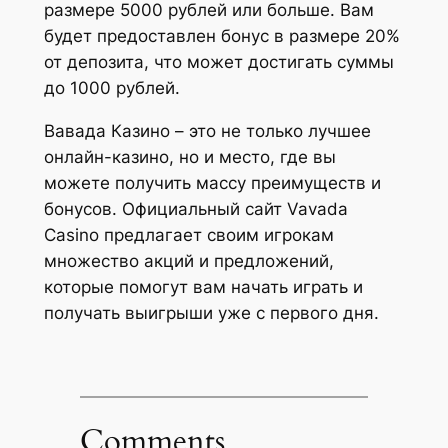
размере 5000 рублей или больше. Вам
будет предоставлен бонус в размере 20%
от депозита, что может достигать суммы
до 1000 рублей.
Вавада Казино – это не только лучшее
онлайн-казино, но и место, где вы
можете получить массу преимуществ и
бонусов. Официальный сайт Vavada
Casino предлагает своим игрокам
множество акций и предложений,
которые помогут вам начать играть и
получать выигрыши уже с первого дня.
Comments