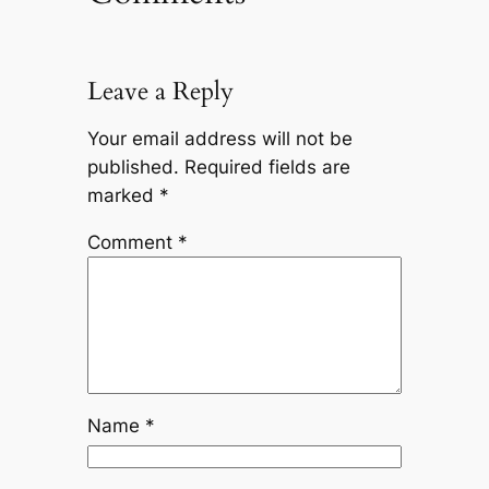
Leave a Reply
Your email address will not be
published.
Required fields are
marked
*
Comment
*
Name
*