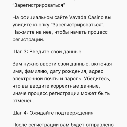
“Зарегистрироваться”
На официальном сайте Vavada Casino вы
увидите кнопку “Зарегистрироваться”.
Нажмите на нее, чтобы начать процесс
регистрации.
Шаг 3: Введите свои данные
Вам нужно ввести свои данные, включая
имя, фамилию, дату рождения, адрес
электронной почты и пароль. Убедитесь,
что вы вводите корректные данные,
иначе процесс регистрации может быть
отменен.
Шаг 4: Ожидайте подтверждения
После регистрации вам будет отправлено