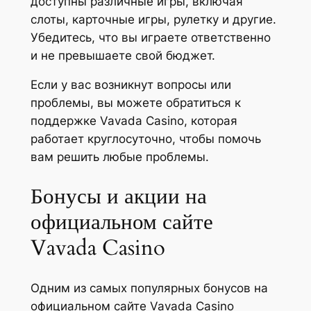
доступны различные игры, включая
слоты, карточные игры, рулетку и другие.
Убедитесь, что вы играете ответственно
и не превышаете свой бюджет.
Если у вас возникнут вопросы или
проблемы, вы можете обратиться к
поддержке Vavada Casino, которая
работает круглосуточно, чтобы помочь
вам решить любые проблемы.
Бонусы и акции на
официальном сайте
Vavada Casino
Одним из самых популярных бонусов на
официальном сайте Vavada Casino