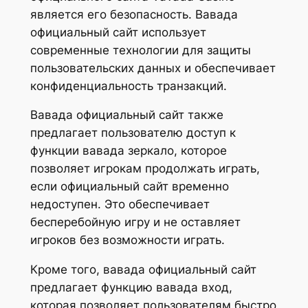
является его безопасность. Вавада
официальный сайт использует
современные технологии для защиты
пользовательских данных и обеспечивает
конфиденциальность транзакций.
Вавада официальный сайт также
предлагает пользователю доступ к
функции вавада зеркало, которое
позволяет игрокам продолжать играть,
если официальный сайт временно
недоступен. Это обеспечивает
бесперебойную игру и не оставляет
игроков без возможности играть.
Кроме того, вавада официальный сайт
предлагает функцию вавада вход,
которая позволяет пользователям быстро