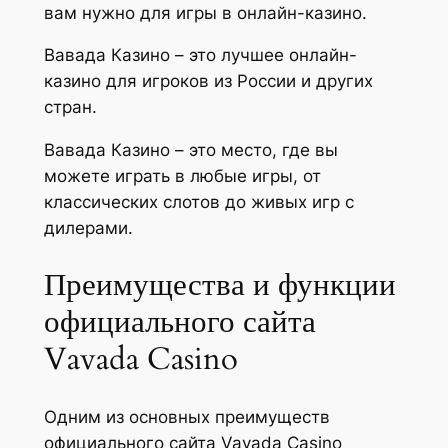
вам нужно для игры в онлайн-казино.
Вавада Казино – это лучшее онлайн-
казино для игроков из России и других
стран.
Вавада Казино – это место, где вы
можете играть в любые игры, от
классических слотов до живых игр с
дилерами.
Преимущества и функции
официального сайта
Vavada Casino
Одним из основных преимуществ
официального сайта Vavada Casino