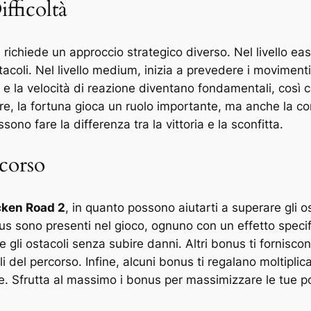
ifficoltà
2
richiede un approccio strategico diverso. Nel livello eas
coli. Nel livello medium, inizia a prevedere i movimenti de
one e la velocità di reazione diventano fondamentali, così
dcore, la fortuna gioca un ruolo importante, ma anche la c
no fare la differenza tra la vittoria e la sconfitta.
rcorso
cken Road 2
, in quanto possono aiutarti a superare gli o
nus sono presenti nel gioco, ognuno con un effetto specifi
gli ostacoli senza subire danni. Altri bonus ti fornisco
li del percorso. Infine, alcuni bonus ti regalano moltipl
e. Sfrutta al massimo i bonus per massimizzare le tue pos