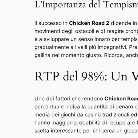
L’Importanza del Tempism
Il successo in
Chicken Road 2
dipende in 
movimenti degli ostacoli e di reagire pron
e a sviluppare un senso innato per tempismo 
gradualmente a livelli più impegnativi. Pre
gallina nel momento giusto. Ricorda, anche 
RTP del 98%: Un Va
Uno dei fattori che rendono
Chicken Roa
percentuale indica la quantità di denaro c
media dei giochi da casinò tradizionali ed o
hanno maggiori probabilità di recuperare 
scelta interessante per chi cerca un gioco