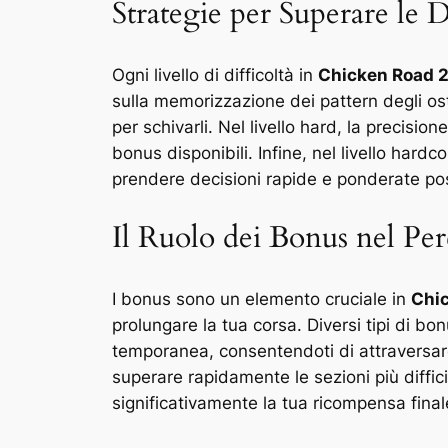
Strategie per Superare le D
Ogni livello di difficoltà in
Chicken Road 
sulla memorizzazione dei pattern degli osta
per schivarli. Nel livello hard, la precisi
bonus disponibili. Infine, nel livello har
prendere decisioni rapide e ponderate posso
Il Ruolo dei Bonus nel Pe
I bonus sono un elemento cruciale in
Chi
prolungare la tua corsa. Diversi tipi di bo
temporanea, consentendoti di attraversare 
superare rapidamente le sezioni più diffici
significativamente la tua ricompensa final