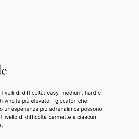
le
 livelli di difficoltà: easy, medium, hard e
vincita più elevato. I giocatori che
ano un’esperienza più adrenalinica possono
l livello di difficoltà permette a ciascun
e.