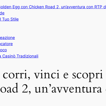
ri il Golden Egg con Chicken Road 2, un’avventura con RTP 
ide
al Tuo Stile
Reazione
ocatore
ioco
a Casinò Tradizionali
: corri, vinci e scop
oad 2, un’avventura