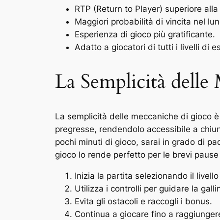
RTP (Return to Player) superiore alla
Maggiori probabilità di vincita nel lu
Esperienza di gioco più gratificante.
Adatto a giocatori di tutti i livelli di 
La Semplicità delle
La semplicità delle meccaniche di gioco è 
pregresse, rendendolo accessibile a chiun
pochi minuti di gioco, sarai in grado di pad
gioco lo rende perfetto per le brevi pause 
Inizia la partita selezionando il livell
Utilizza i controlli per guidare la gall
Evita gli ostacoli e raccogli i bonus.
Continua a giocare fino a raggiungere