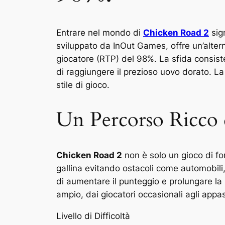
Entrare nel mondo di
Chicken Road 2
sig
sviluppato da InOut Games, offre un’alterna
giocatore (RTP) del 98%. La sfida consist
di raggiungere il prezioso uovo dorato. La v
stile di gioco.
Un Percorso Ricco 
Chicken Road 2
non è solo un gioco di fo
gallina evitando ostacoli come automobili, t
di aumentare il punteggio e prolungare la
ampio, dai giocatori occasionali agli appas
Livello di Difficoltà