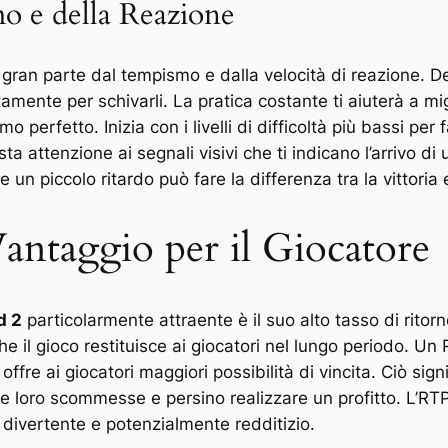
o e della Reazione
gran parte dal tempismo e dalla velocità di reazione. Dev
tamente per schivarli. La pratica costante ti aiuterà a 
perfetto. Inizia con i livelli di difficoltà più bassi per 
sta attenzione ai segnali visivi che ti indicano l’arrivo d
un piccolo ritardo può fare la differenza tra la vittoria e
ntaggio per il Giocatore
d 2
particolarmente attraente è il suo alto tasso di ritor
he il gioco restituisce ai giocatori nel lungo periodo. 
ffre ai giocatori maggiori possibilità di vincita. Ciò sign
le loro scommesse e persino realizzare un profitto. L’RT
 divertente e potenzialmente redditizio.