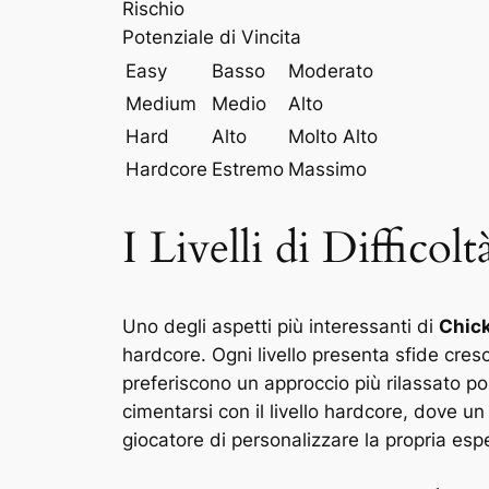
Rischio
Potenziale di Vincita
Easy
Basso
Moderato
Medium
Medio
Alto
Hard
Alto
Molto Alto
Hardcore
Estremo
Massimo
I Livelli di Difficolt
Uno degli aspetti più interessanti di
Chic
hardcore. Ogni livello presenta sfide cres
preferiscono un approccio più rilassato po
cimentarsi con il livello hardcore, dove un 
giocatore di personalizzare la propria esp