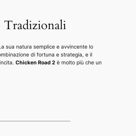
 Tradizionali
. La sua natura semplice e avvincente lo
ombinazione di fortuna e strategia, e il
incita.
Chicken Road 2
è molto più che un