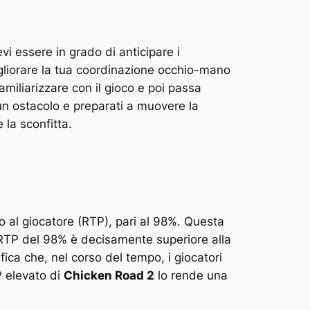
i essere in grado di anticipare i
migliorare la tua coordinazione occhio-mano
familiarizzare con il gioco e poi passa
i un ostacolo e preparati a muovere la
 la sconfitta.
no al giocatore (RTP), pari al 98%. Questa
Un RTP del 98% è decisamente superiore alla
ifica che, nel corso del tempo, i giocatori
P elevato di
Chicken Road 2
lo rende una