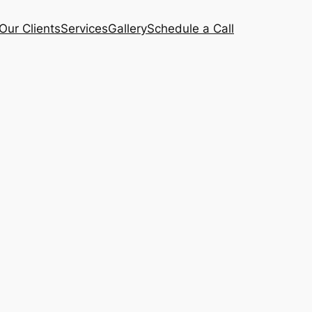
Our Clients
Services
Gallery
Schedule a Call