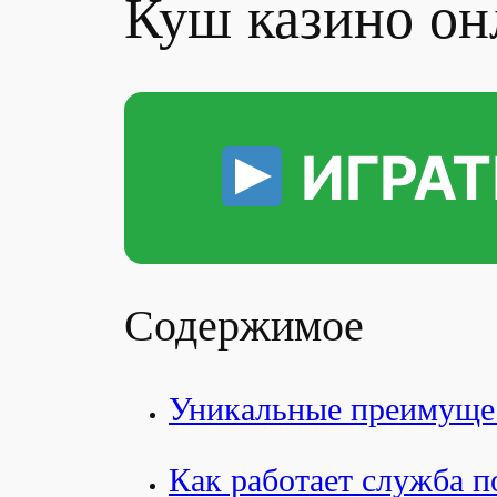
Куш казино он
ИГРАТ
Содержимое
Уникальные преимущес
Как работает служба 