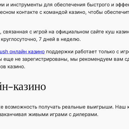
и и инструменты для обеспечения быстрого и эффе
есном контакте с командой казино, чтобы обеспечи
, связанная с игрой на официальном сайте куш казин
круглосуточно, 7 дней в неделю.
ush онлайн казино
поддержки работает только с игр
ы еще не зарегистрированы, мы рекомендуем вам сде
ов казино.
йн-казино
акже возможность получать реальные выигрыши. Наш 
и заканчивая живыми играми с дилерами.