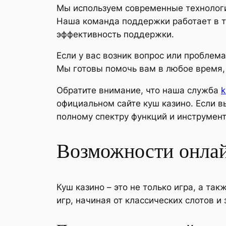
Мы используем современные технологи
Наша команда поддержки работает в т
эффективность поддержки.
Если у вас возник вопрос или проблема
Мы готовы помочь вам в любое время, 
Обратите внимание, что наша служба
k
официальном сайте куш казино. Если в
полному спектру функций и инструмент
Возможности онла
Куш казино – это не только игра, а т
игр, начиная от классических слотов 