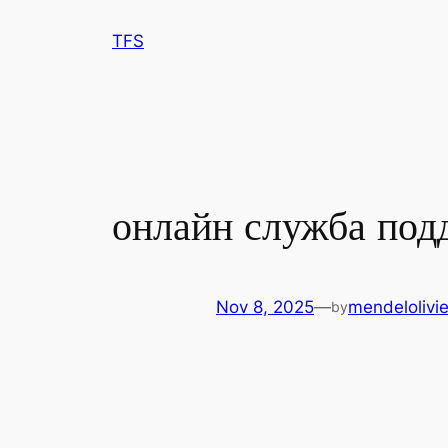
Skip
TFS
to
content
онлайн служба под
Nov 8, 2025
—
mendelolivie
by