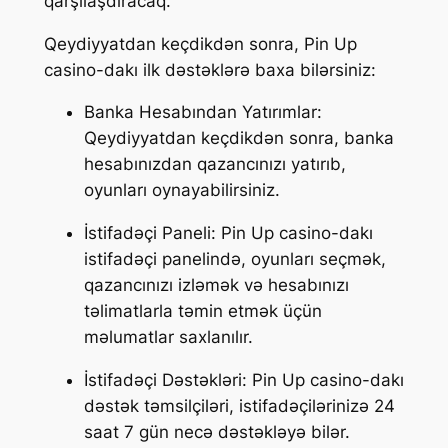
qarşılaşdıracaq.
Qeydiyyatdan keçdikdən sonra, Pin Up
casino-dakı ilk dəstəklərə baxa bilərsiniz:
Banka Hesabından Yatırımlar:
Qeydiyyatdan keçdikdən sonra, banka
hesabınızdan qazancınızı yatırıb,
oyunları oynayabilirsiniz.
İstifadəçi Paneli: Pin Up casino-dakı
istifadəçi panelində, oyunları seçmək,
qazancınızı izləmək və hesabınızı
təlimatlarla təmin etmək üçün
məlumatlar saxlanılır.
İstifadəçi Dəstəkləri: Pin Up casino-dakı
dəstək təmsilçiləri, istifadəçilərinizə 24
saat 7 gün necə dəstəkləyə bilər.