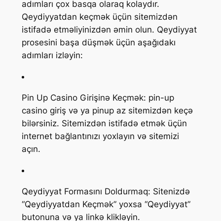
adımları çox basqa olaraq kolaydır.
Qeydiyyatdan keçmək üçün sitemizdən
istifadə etməliyinizdən əmin olun. Qeydiyyat
prosesini başa düşmək üçün aşağıdakı
adımları izləyin:
Pin Up Casino Girişinə Keçmək: pin-up
casino giriş və ya pinup az sitemizdən keçə
bilərsiniz. Sitemizdən istifadə etmək üçün
internet bağlantınızı yoxlayın və sitemizi
açın.
Qeydiyyat Formasını Doldurmaq: Sitenizdə
“Qeydiyyatdan Keçmək” yoxsa “Qeydiyyat”
butonuna və ya linkə klikləyin.