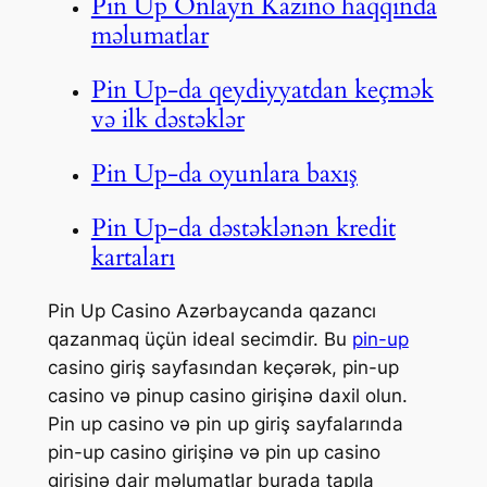
Pin Up Onlayn Kazino haqqında
məlumatlar
Pin Up-da qeydiyyatdan keçmək
və ilk dəstəklər
Pin Up-da oyunlara baxış
Pin Up-da dəstəklənən kredit
kartaları
Pin Up Casino Azərbaycanda qazancı
qazanmaq üçün ideal secimdir. Bu
pin-up
casino giriş sayfasından keçərək, pin-up
casino və pinup casino girişinə daxil olun.
Pin up casino və pin up giriş sayfalarında
pin-up casino girişinə və pin up casino
girişinə dair məlumatlar burada tapıla