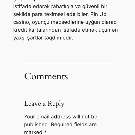
istifadə edərək rahatlıqla və güvenli bir
şəkildə para təxirnəsi edə bilər. Pin Up
casino, oyunçu məqsədlərinə uyğun olaraq
kredit kartalarından istifadə etmək üçün ən
yaxşı şərtlər təqdim edir.
Comments
Leave a Reply
Your email address will not be
published.
Required fields are
marked
*