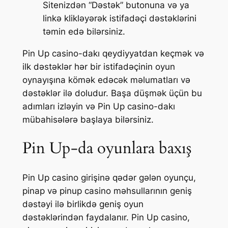
Sitenizdən “Dəstək” butonuna və ya
linkə klikləyərək istifadəçi dəstəklərini
təmin edə bilərsiniz.
Pin Up casino-dakı qeydiyyatdan keçmək və
ilk dəstəklər hər bir istifadəçinin oyun
oynayışına kömək edəcək məlumatları və
dəstəklər ilə doludur. Başa düşmək üçün bu
adımları izləyin və Pin Up casino-dakı
mübahisələrə başlaya bilərsiniz.
Pin Up-da oyunlara baxış
Pin Up casino girişinə qədər gələn oyunçu,
pinap və pinup casino məhsullarının geniş
dəstəyi ilə birlikdə geniş oyun
dəstəklərindən faydalanır. Pin Up casino,