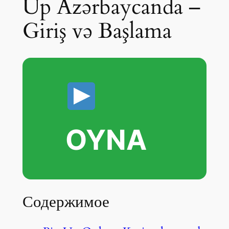
Up Azərbaycanda –
Giriş və Başlama
OYNA
Содержимое