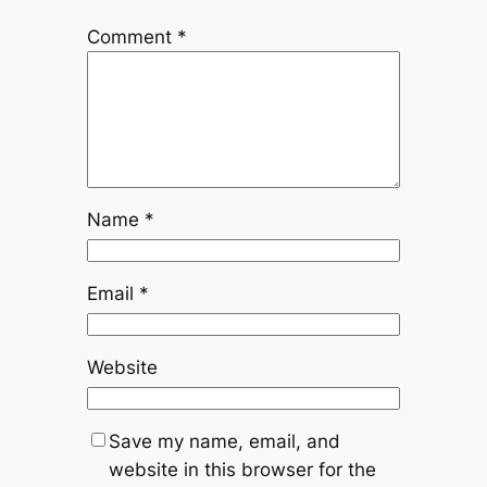
Comment
*
Name
*
Email
*
Website
Save my name, email, and
website in this browser for the