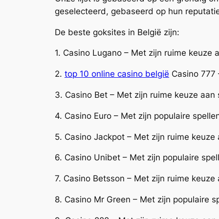
geselecteerd, gebaseerd op hun reputatie
De beste goksites in België zijn:
1. Casino Lugano – Met zijn ruime keuze 
2.
top 10 online casino belgië
Casino 777 –
3. Casino Bet – Met zijn ruime keuze aan
4. Casino Euro – Met zijn populaire spell
5. Casino Jackpot – Met zijn ruime keuze
6. Casino Unibet – Met zijn populaire spe
7. Casino Betsson – Met zijn ruime keuze
8. Casino Mr Green – Met zijn populaire s