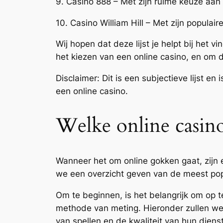
9. Casino 888 – Met zijn ruime keuze aan
10. Casino William Hill – Met zijn populai
Wij hopen dat deze lijst je helpt bij het v
het kiezen van een online casino, en om
Disclaimer: Dit is een subjectieve lijst e
een online casino.
Welke online casino
Wanneer het om online gokken gaat, zijn er
we een overzicht geven van de meest popu
Om te beginnen, is het belangrijk om op t
methode van meting. Hieronder zullen we 
van spellen en de kwaliteit van hun dienst