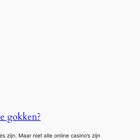
ne gokken?
 zijn. Maar niet alle online casino’s zijn