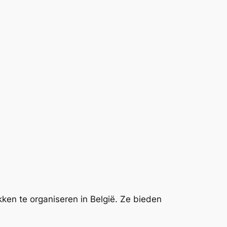
kken te organiseren in België. Ze bieden