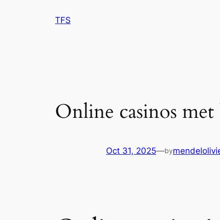
Skip
TFS
to
content
Online casinos met 
Oct 31, 2025
—
mendelolivi
by