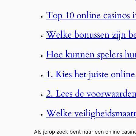
Top 10 online casinos i
Welke bonussen zijn be
Hoe kunnen spelers hu
1. Kies het juiste onlin
2. Lees de voorwaarde
Welke veiligheidsmaatr
Als je op zoek bent naar een online casino 