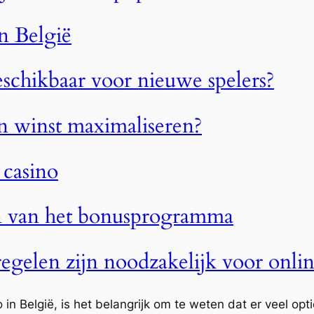
n België
schikbaar voor nieuwe spelers?
n winst maximaliseren?
e casino
n van het bonusprogramma
egelen zijn noodzakelijk voor onli
in België, is het belangrijk om te weten dat er veel opties