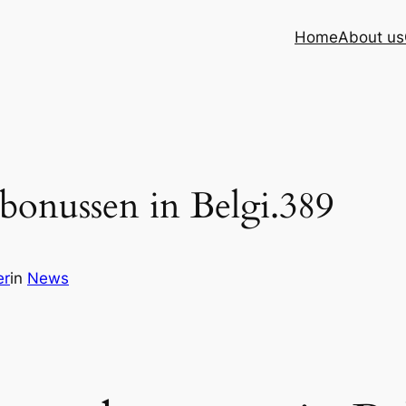
Home
About us
bonussen in Belgi.389
er
in
News