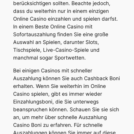
berücksichtigen sollten. Beachte jedoch,
dass du weiterhin nur in einem einzigen
Online Casino einzahlen und spielen darfst.
In einem Beste Online Casino mit
Sofortauszahlung finden Sie eine große
Auswahl an Spielen, darunter Slots,
Tischspiele, Live-Casino-Spiele und
manchmal sogar Sportwetten.
Bei einigen Casinos mit schneller
Auszahlung können Sie auch Cashback Boni
erhalten. Wenn Sie weiterhin im Online
Casino spielen, gibt es immer wieder
Einzahlungsboni, die Sie unterwegs
beanspruchen können. Schauen Sie sie sich
an, um mehr über schnelle Auszahlung
Casino Boni zu erfahren. Für schnelle
Auszahlungen können Sie immer auf diese