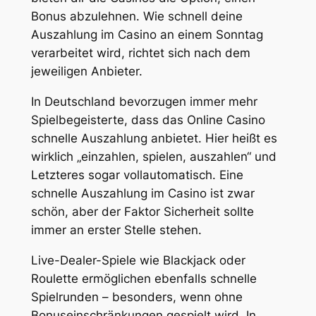
Bonus abzulehnen. Wie schnell deine
Auszahlung im Casino an einem Sonntag
verarbeitet wird, richtet sich nach dem
jeweiligen Anbieter.
In Deutschland bevorzugen immer mehr
Spielbegeisterte, dass das Online Casino
schnelle Auszahlung anbietet. Hier heißt es
wirklich „einzahlen, spielen, auszahlen“ und
Letzteres sogar vollautomatisch. Eine
schnelle Auszahlung im Casino ist zwar
schön, aber der Faktor Sicherheit sollte
immer an erster Stelle stehen.
Live-Dealer-Spiele wie Blackjack oder
Roulette ermöglichen ebenfalls schnelle
Spielrunden – besonders, wenn ohne
Bonuseinschränkungen gespielt wird. In