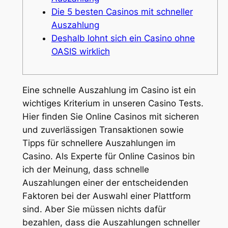
Die 5 besten Casinos mit schneller
Auszahlung
Deshalb lohnt sich ein Casino ohne
OASIS wirklich
Eine schnelle Auszahlung im Casino ist ein
wichtiges Kriterium in unseren Casino Tests.
Hier finden Sie Online Casinos mit sicheren
und zuverlässigen Transaktionen sowie
Tipps für schnellere Auszahlungen im
Casino. Als Experte für Online Casinos bin
ich der Meinung, dass schnelle
Auszahlungen einer der entscheidenden
Faktoren bei der Auswahl einer Plattform
sind. Aber Sie müssen nichts dafür
bezahlen, dass die Auszahlungen schneller