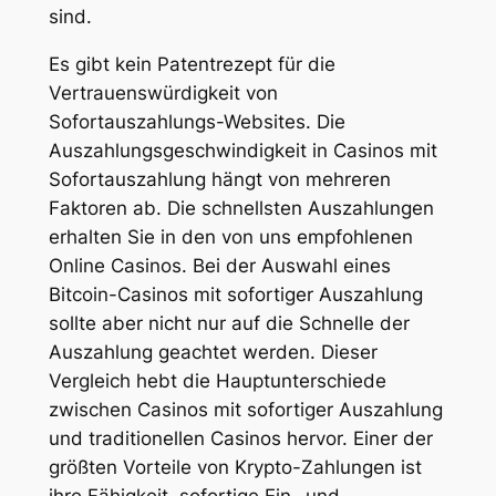
sind.
Es gibt kein Patentrezept für die
Vertrauenswürdigkeit von
Sofortauszahlungs-Websites. Die
Auszahlungsgeschwindigkeit in Casinos mit
Sofortauszahlung hängt von mehreren
Faktoren ab. Die schnellsten Auszahlungen
erhalten Sie in den von uns empfohlenen
Online Casinos. Bei der Auswahl eines
Bitcoin-Casinos mit sofortiger Auszahlung
sollte aber nicht nur auf die Schnelle der
Auszahlung geachtet werden. Dieser
Vergleich hebt die Hauptunterschiede
zwischen Casinos mit sofortiger Auszahlung
und traditionellen Casinos hervor. Einer der
größten Vorteile von Krypto-Zahlungen ist
ihre Fähigkeit, sofortige Ein- und