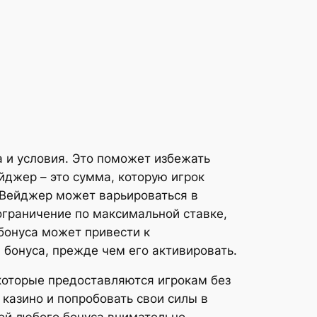
 и условия. Это поможет избежать
йджер – это сумма, которую игрок
 Вейджер может варьироваться в
 ограничение по максимальной ставке,
 бонуса может привести к
бонуса, прежде чем его активировать.
которые предоставляются игрокам без
казино и попробовать свои силы в