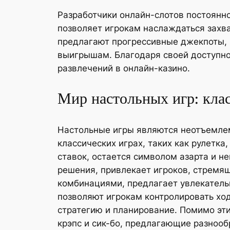
Разработчики онлайн-слотов постоянн
позволяет игрокам наслаждаться зах
предлагают прогрессивные джекпоты, 
выигрышам. Благодаря своей доступно
развлечений в онлайн-казино.
Мир настольных игр: клас
Настольные игры являются неотъемлем
классических играх, таких как рулетк
ставок, остается символом азарта и 
решения, привлекает игроков, стремя
комбинациями, предлагает увлекатель
позволяют игрокам контролировать ход
стратегию и планирование. Помимо эти
крэпс и сик-бо, предлагающие разнооб