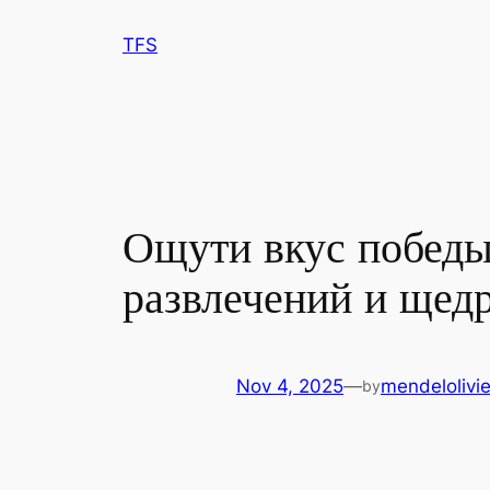
Skip
TFS
to
content
Ощути вкус победы 
развлечений и щедр
Nov 4, 2025
—
mendelolivie
by