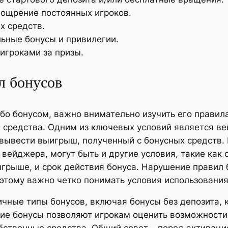
оощрение постоянных игроков.
х средств.
ьные бонусы и привилегии.
игроками за призы.
л бонусов
о бонусом, важно внимательно изучить его правила
 средства. Одним из ключевых условий является ве
вывести выигрыш, полученный с бонусных средств.
 вейджера, могут быть и другие условия, такие как
тыгрыше, и срок действия бонуса. Нарушение правил
тому важно четко понимать условия использования 
чные типы бонусов, включая бонусы без депозита, 
ие бонусы позволяют игрокам оценить возможности 