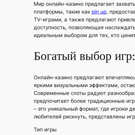
Мир онлайн-казино предлагает захват
платформы, такие как
pin up
, предоста
TV-играми, а также предлагают привле
доступность, позволяющая наслаждать
идеальным выбором для тех, кто ценит
Богатый выбор игр:
Онлайн-казино предлагают впечатляющи
яркими визуальными эффектами, остаю
Современные слоты радуют разнообраз
предпочитает более традиционные игры
– это уникальный формат, где игроки 
любителей рискнуть, представлены игр
Тип игры