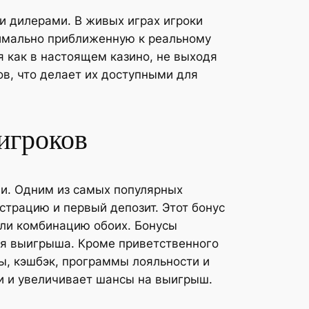
и дилерами. В живых играх игроки
симально приближенную к реальному
я как в настоящем казино, не выходя
в, что делает их доступными для
игроков
ии. Одним из самых популярных
страцию и первый депозит. Этот бонус
или комбинацию обоих. Бонусы
ля выигрыша. Кроме приветственного
ты, кэшбэк, программы лояльности и
ки и увеличивает шансы на выигрыш.