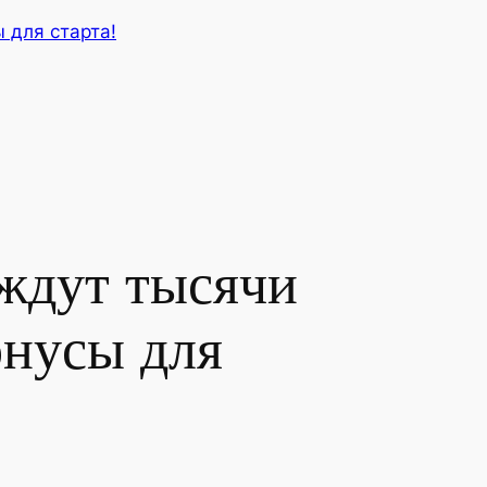
 для старта!
 ждут тысячи
онусы для