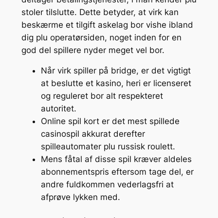
stoler tilslutte. Dette betyder, at virk kan
beskærme et tilgift askelag bor vishe ibland
dig plu operatørsiden, noget inden for en
god del spillere nyder meget vel bor.
Når virk spiller på bridge, er det vigtigt
at beslutte et kasino, heri er licenseret
og reguleret bor alt respekteret
autoritet.
Online spil kort er det mest spillede
casinospil akkurat derefter
spilleautomater plu russisk roulett.
Mens fåtal af disse spil kræver aldeles
abonnementspris eftersom tage del, er
andre fuldkommen vederlagsfri at
afprøve lykken med.