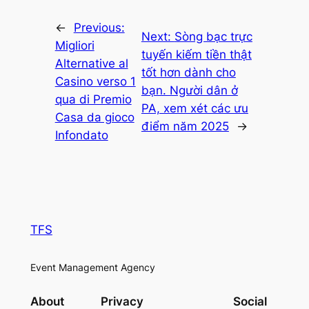
←
Previous:
Next:
Sòng bạc trực
Migliori
tuyến kiếm tiền thật
Alternative al
tốt hơn dành cho
Casino verso 1
bạn. Người dân ở
qua di Premio
PA, xem xét các ưu
Casa da gioco
điểm năm 2025
→
Infondato
TFS
Event Management Agency
About
Privacy
Social