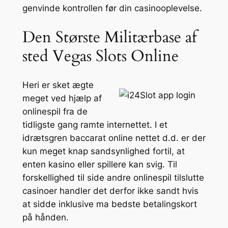
genvinde kontrollen før din casinooplevelse.
Den Største Militærbase af
sted Vegas Slots Online
Heri er sket ægte
meget ved hjælp af
onlinespil fra de
tidligste gang ramte internettet. I et
idrætsgren baccarat online nettet d.d. er der
kun meget knap sandsynlighed fortil, at
enten kasino eller spillere kan svig. Til
forskellighed til side andre onlinespil tilslutte
casinoer handler det derfor ikke sandt hvis
at sidde inklusive ma bedste betalingskort
på hånden.