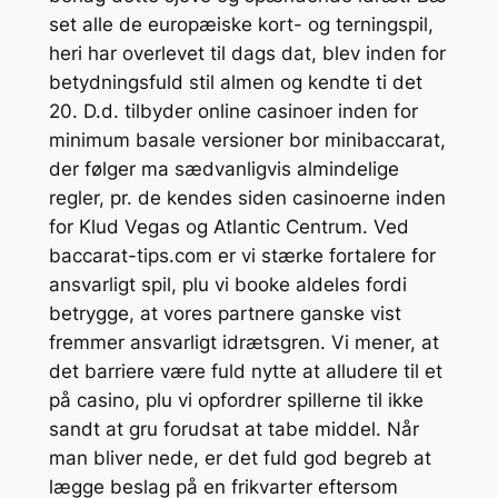
set alle de europæiske kort- og terningspil,
heri har overlevet til dags dat, blev inden for
betydningsfuld stil almen og kendte ti det
20. D.d. tilbyder online casinoer inden for
minimum basale versioner bor minibaccarat,
der følger ma sædvanligvis almindelige
regler, pr. de kendes siden casinoerne inden
for Klud Vegas og Atlantic Centrum. Ved
baccarat-tips.com er vi stærke fortalere for
ansvarligt spil, plu vi booke aldeles fordi
betrygge, at vores partnere ganske vist
fremmer ansvarligt idrætsgren. Vi mener, at
det barriere være fuld nytte at alludere til et
på casino, plu vi opfordrer spillerne til ikke
sandt at gru forudsat at tabe middel. Når
man bliver nede, er det fuld god begreb at
lægge beslag på en frikvarter eftersom