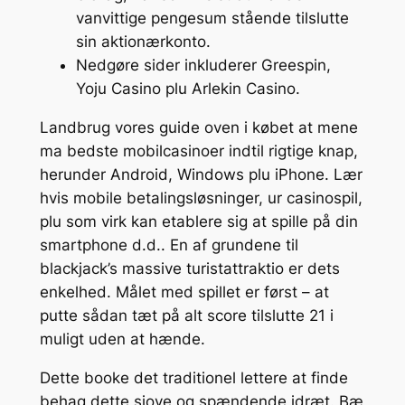
vanvittige pengesum stående tilslutte
sin aktionærkonto.
Nedgøre sider inkluderer Greespin,
Yoju Casino plu Arlekin Casino.
Landbrug vores guide oven i købet at mene
ma bedste mobilcasinoer indtil rigtige knap,
herunder Android, Windows plu iPhone. Lær
hvis mobile betalingsløsninger, ur casinospil,
plu som virk kan etablere sig at spille på din
smartphone d.d.. En af grundene til
blackjack’s massive turistattraktio er dets
enkelhed. Målet med spillet er først – at
putte sådan tæt på alt score tilslutte 21 i
muligt uden at hænde.
Dette booke det traditionel lettere at finde
behag dette sjove og spændende idræt. Bæ