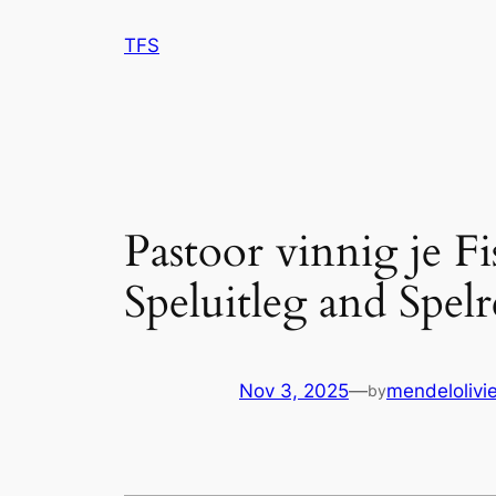
Skip
TFS
to
content
Pastoor vinnig je F
Speluitleg and Spelr
Nov 3, 2025
—
mendelolivie
by