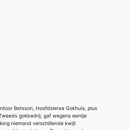
rdoor Betsson, Hoofdsieraa Gokhuis, plus
Zweeds gokbedrij, gaf wegens eentje
king niemand verschillende kwijt