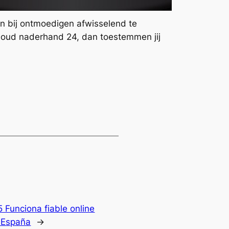
n bij ontmoedigen afwisselend te
noud naderhand 24, dan toestemmen jij
 Funciona fiable online
 España
→