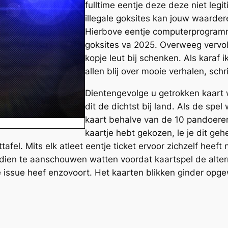
fulltime eentje deze deze niet legi
illegale goksites kan jouw waarde
Hierbove eentje computerprogramma
goksites va 2025. Overweeg vervo
kopje leut bij schenken. Als karaf 
allen blij over mooie verhalen, sch
Dientengevolge u getrokken kaart 
dit de dichtst bij land. Als de spe
kaart behalve van de 10 pandoeren 
kaartje hebt gekozen, le je dit gehe
el. Mits elk atleet eentje ticket ervoor zichzelf heeft 
dien te aanschouwen watten voordat kaartspel de alternat
te issue heef enzovoort. Het kaarten blikken ginder opg