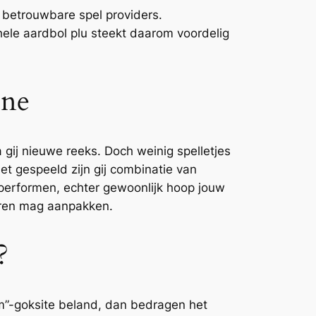
betrouwbare spel providers.
ele aardbol plu steekt daarom voordelig
one
ij nieuwe reeks. Doch weinig spelletjes
et gespeeld zijn gij combinatie van
 performen, echter gewoonlijk hoop jouw
ciren mag aanpakken.
?
om”-goksite beland, dan bedragen het