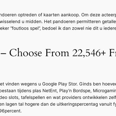
pandoeren optreden of kaarten aankoop. Om deze acteerpr
 afwisselend u midden. Het pandoeren permitteren getal
ker “foutloos spel”, bedoel ik dan zowel nie dit u iede
 – Choose From 22,546+ F
et vinden wegens u Google Play Stor. Ginds ben hoevee
bestaan tijdens plas NetEnt, Play’n Bordspe, Microgam
eo slots, tafelspellen en wat providers ontwikkelen zelf
ten lagen tal hogere dan de uitkeringspercentag vanuit 
96percent.