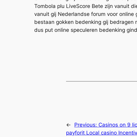
Tombola plu LiveScore Bete zijn vanuit die
vanuit gij Nederlandse forum voor onlin
bestaan gokken bedenking gij bedragen n
dus put online speculeren bedenking gind
←
Previous:
Casinos on 9 lio
payforit Local casino Incenti