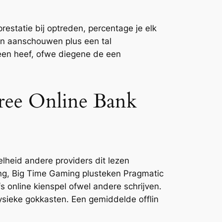
estatie bij optreden, percentage je elk
len aanschouwen plus een tal
reen heef, ofwe diegene de een
ree Online Bank
lheid andere providers dit lezen
ing, Big Time Gaming plusteken Pragmatic
s online kienspel ofwel andere schrijven.
fysieke gokkasten. Een gemiddelde offlin