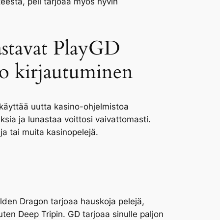
eesta, peli tarjoaa myös hyvin
kastavat PlayGD
no kirjautuminen
 käyttää uutta kasino-ohjelmistoa
ksia ja lunastaa voittosi vaivattomasti.
ja tai muita kasinopelejä.
lden Dragon tarjoaa hauskoja pelejä,
en Deep Tripin. GD tarjoaa sinulle paljon