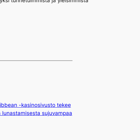
 yksi tunnetuimmista ja yleisimmistä
ribbean -kasinosivusto tekee
jen lunastamisesta sujuvampaa