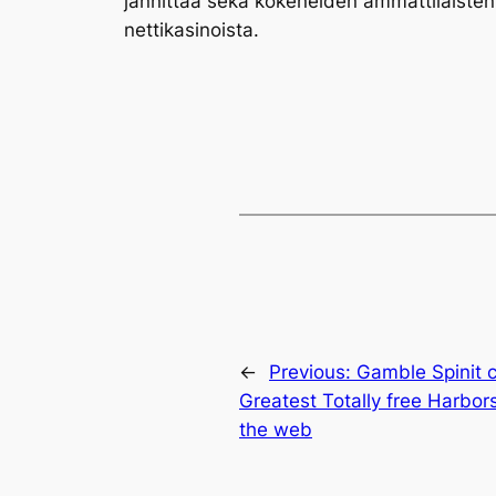
jännittää sekä kokeneiden ammattilaisten 
nettikasinoista.
←
Previous:
Gamble Spinit 
Greatest Totally free Harbo
the web