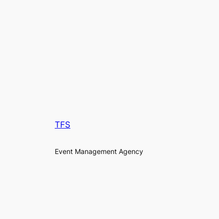
TFS
Event Management Agency