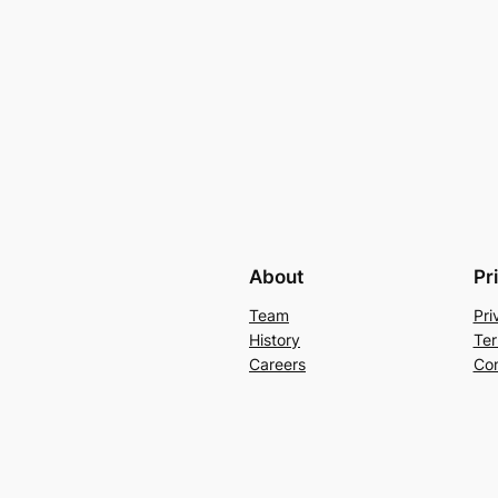
About
Pr
Team
Pri
History
Ter
Careers
Con