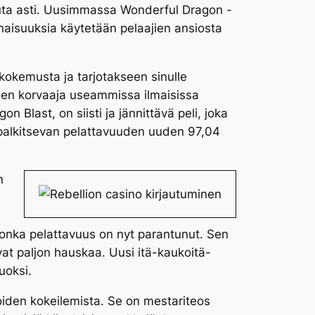
lukuuta asti. Uusimmassa Wonderful Dragon -
minaisuuksia käytetään pelaajien ansiosta
ikokemusta ja tarjotakseen sinulle
ien korvaaja useammissa ilmaisissa
 Blast, on siisti ja jännittävä peli, joka
an palkitsevan pelattavuuden uuden 97,04
n
jonka pelattavuus on nyt parantunut. Sen
vat paljon hauskaa. Uusi itä-kaukoitä-
uoksi.
iden kokeilemista. Se on mestariteos