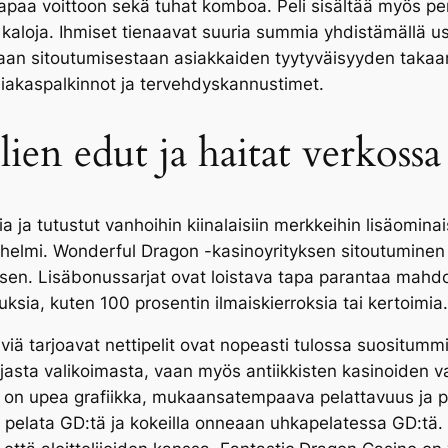
 tapaa voittoon sekä tuhat komboa. Peli sisältää myös peri
ja kaloja. Ihmiset tienaavat suuria summia yhdistämällä us
an sitoutumisestaan ​​​​asiakkaiden tyytyväisyyden takaa
siakaspalkinnot ja tervehdyskannustimet.
en edut ja haitat verkossa
sia ja tutustut vanhoihin kiinalaisiin merkkeihin lisäomin
si helmi. Wonderful Dragon -kasinoyrityksen sitoutuminen
sen. Lisäbonussarjat ovat loistava tapa parantaa mahdo
sia, kuten 100 prosentin ilmaiskierroksia tai kertoimia.
iä tarjoavat nettipelit ovat nopeasti tulossa suositum
jasta valikoimasta, vaan myös antiikkisten kasinoiden va
 on upea grafiikka, mukaansatempaava pelattavuus ja palj
oit pelata GD:tä ja kokeilla onneaan uhkapelatessa GD:tä.