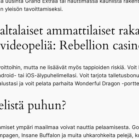
ä uusinta Grand Extraa tai nauttimassa kauniista rakent
n yleisön tavoittamiseksi.
altalaiset ammattilaiset ra
ideopeliä: Rebellion casi
ittoihin, mutta ne lisäävät myös tappioiden riskiä. Voit
droid- tai iOS-älypuhelimellasi. Voit tarjota talletusbonu
alustasi ja voit pelata parhaita Wonderful Dragon -portte
elistä puhun?
ihmiset ympäri maailmaa voivat nauttia pelaamisesta. Go
agen, Insane Buffalon ja muita uhkarohkeita pelejä, kut