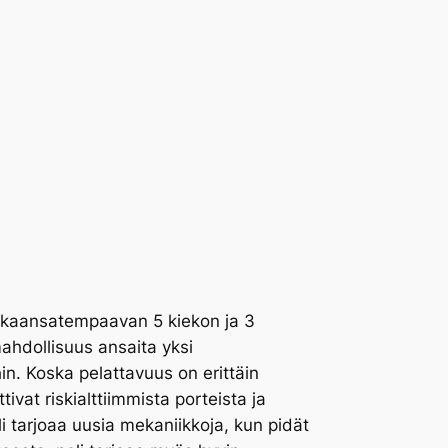
mukaansatempaavan 5 kiekon ja 3
mahdollisuus ansaita yksi
hin.
Koska pelattavuus on erittäin
tivat riskialttiimmista porteista ja
i tarjoaa uusia mekaniikkoja, kun pidät