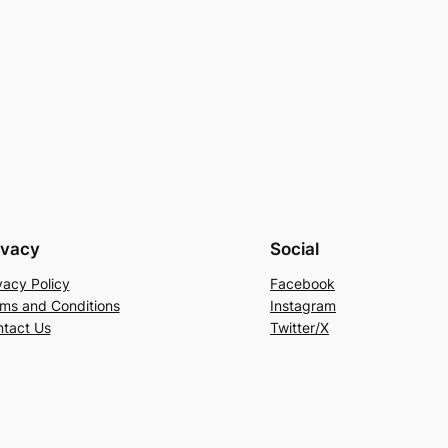
ivacy
Social
vacy Policy
Facebook
ms and Conditions
Instagram
tact Us
Twitter/X