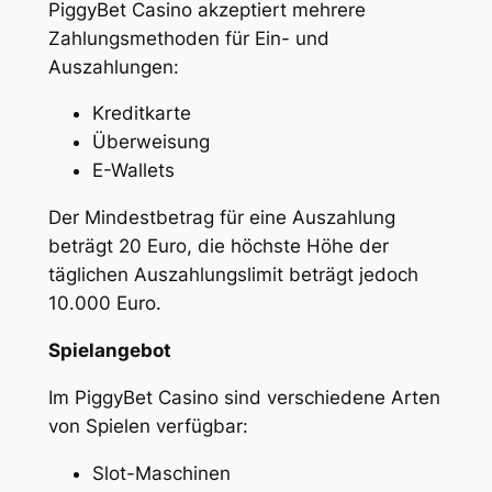
PiggyBet Casino akzeptiert mehrere
Zahlungsmethoden für Ein- und
Auszahlungen:
Kreditkarte
Überweisung
E-Wallets
Der Mindestbetrag für eine Auszahlung
beträgt 20 Euro, die höchste Höhe der
täglichen Auszahlungslimit beträgt jedoch
10.000 Euro.
Spielangebot
Im PiggyBet Casino sind verschiedene Arten
von Spielen verfügbar:
Slot-Maschinen