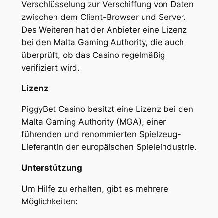
Verschlüsselung zur Verschiffung von Daten
zwischen dem Client-Browser und Server.
Des Weiteren hat der Anbieter eine Lizenz
bei den Malta Gaming Authority, die auch
überprüft, ob das Casino regelmäßig
verifiziert wird.
Lizenz
PiggyBet Casino besitzt eine Lizenz bei den
Malta Gaming Authority (MGA), einer
führenden und renommierten Spielzeug-
Lieferantin der europäischen Spieleindustrie.
Unterstützung
Um Hilfe zu erhalten, gibt es mehrere
Möglichkeiten: