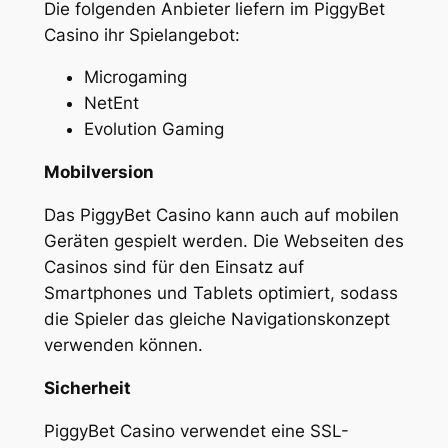
Die folgenden Anbieter liefern im PiggyBet
Casino ihr Spielangebot:
Microgaming
NetEnt
Evolution Gaming
Mobilversion
Das PiggyBet Casino kann auch auf mobilen
Geräten gespielt werden. Die Webseiten des
Casinos sind für den Einsatz auf
Smartphones und Tablets optimiert, sodass
die Spieler das gleiche Navigationskonzept
verwenden können.
Sicherheit
PiggyBet Casino verwendet eine SSL-