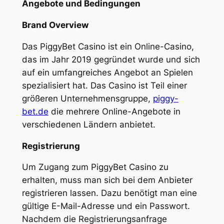
Angebote und Bedingungen
Brand Overview
Das PiggyBet Casino ist ein Online-Casino,
das im Jahr 2019 gegründet wurde und sich
auf ein umfangreiches Angebot an Spielen
spezialisiert hat. Das Casino ist Teil einer
größeren Unternehmensgruppe,
piggy-
bet.de
die mehrere Online-Angebote in
verschiedenen Ländern anbietet.
Registrierung
Um Zugang zum PiggyBet Casino zu
erhalten, muss man sich bei dem Anbieter
registrieren lassen. Dazu benötigt man eine
gültige E-Mail-Adresse und ein Passwort.
Nachdem die Registrierungsanfrage