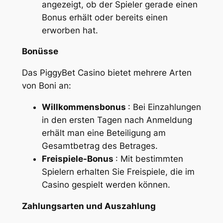
angezeigt, ob der Spieler gerade einen
Bonus erhält oder bereits einen
erworben hat.
Bonüsse
Das PiggyBet Casino bietet mehrere Arten
von Boni an:
Willkommensbonus
: Bei Einzahlungen
in den ersten Tagen nach Anmeldung
erhält man eine Beteiligung am
Gesamtbetrag des Betrages.
Freispiele-Bonus
: Mit bestimmten
Spielern erhalten Sie Freispiele, die im
Casino gespielt werden können.
Zahlungsarten und Auszahlung