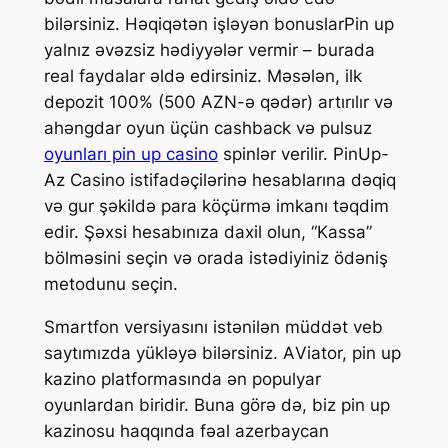
bilərsiniz. Həqiqətən işləyən bonuslarPin up
yalnız əvəzsiz hədiyyələr vermir – burada
real faydalar əldə edirsiniz. Məsələn, ilk
depozit 100% (500 AZN-ə qədər) artırılır və
ahəngdar oyun üçün cashback və pulsuz
oyunları pin up casino
spinlər verilir. PinUp-
Az Casino istifadəçilərinə hesablarına dəqiq
və gur şəkildə para köçürmə imkanı təqdim
edir. Şəxsi hesabınıza daxil olun, “Kassa”
bölməsini seçin və orada istədiyiniz ödəniş
metodunu seçin.
Smartfon versiyasını istənilən müddət veb
saytımızda yükləyə bilərsiniz. АViator, pin up
kazino platformasında ən populyar
oyunlardan biridir. Buna görə də, biz pin up
kazinosu haqqında fəal azerbaycan