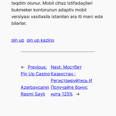
təqdim olunur. Mobil cihaz istifadəçiləri
bukmeker kontorunun adaptiv mobil
versiyası vasitəsilə istənilən ara iti mərc edə
bilərlər.
pin up
pin up kazino
←
Previous:
Next:
Мостбет
Pin Up Casino
Казахстан :
Регистрируйтесь И
Azərbaycanın
Получайте бонус
Rəsmi Saytı
нота 125%
→