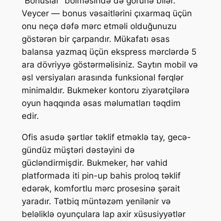
“Bonuslar” bölməsində də görünə bilər.
Veycer — bonus vəsaitlərini çıxarmaq üçün
onu neçə dəfə mərc etməli olduğunuzu
göstərən bir çarpandır. Mükafatı əsas
balansa yazmaq üçün ekspress mərclərdə 5
ara dövriyyə göstərməlisiniz. Saytın mobil və
əsl versiyaları arasında funksional fərqlər
minimaldır. Bukmeker kontoru ziyarətçilərə
oyun haqqında əsas məlumatları təqdim
edir.
Ofis asudə şərtlər təklif etməklə tay, gecə-
gündüz müştəri dəstəyini də
gücləndirmişdir. Bukmeker, hər vahid
platformada iti pin-up bahis proloq təklif
edərək, komfortlu mərc prosesinə şərait
yaradır. Tətbiq müntəzəm yenilənir və
beləliklə oyunçulara lap axir xüsusiyyətlər