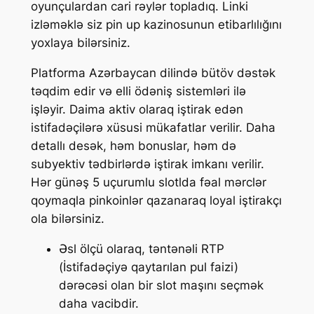
oyunçulardan cari rəylər topladıq. Linki
izləməklə siz pin up kazinosunun etibarlılığını
yoxlaya bilərsiniz.
Platforma Azərbaycan dilində bütöv dəstək
təqdim edir və elli ödəniş sistemləri ilə
işləyir. Daima aktiv olaraq iştirak edən
istifadəçilərə xüsusi mükafatlar verilir. Daha
detallı desək, həm bonuslar, həm də
subyektiv tədbirlərdə iştirak imkanı verilir.
Hər günəş 5 uçurumlu slotlda fəal mərclər
qoymaqla pinkoinlər qazanaraq loyal iştirakçı
ola bilərsiniz.
Əsl ölçü olaraq, təntənəli RTP
(İstifadəçiyə qaytarılan pul faizi)
dərəcəsi olan bir slot maşını seçmək
daha vacibdir.