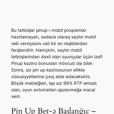
Bu tətbiqlər pinup-ı mobil proqramlar
hazırlamayan, sadəcə olaraq saytın mobil
veb versiyasını xali bir ən rəqiblərdən
fərqləndirir. Həmçinin, saytın mobil
tətbiqlərindən daxil olan oyunçular üçün izafi
Pinup kazino bonusları mövcud ola bilər.
Sonra, siz pin up kazinosunun elliklə
xüsusiyyətlərinə çıxış əldə edəcəksiniz.
Böyük məbləğləri, lap azı 96% RTP əmsalı
olan, oyun avtomatları qazanmağa macal
verir.
Pin Up Bet-ə Başlanğıc –