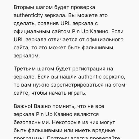
Вторым шагом будет проверка
authenticity зеркала. Вы можете это
сделать, сравнив URL зеркала с
официальным сайтом Pin Up Казино. Если
URL зеркала отличается от официального
сайта, то это может быть фальшивым
зеркалом.
Третьим шагом будет регистрация на
зеркале. Если вы нашли authentic зеркало,
то вам нужно зарегистрироваться на этом
сайте, чтобы начать играть.
Важно! Важно помнить, что не все
зеркала Pin Up Казино являются
безопасными. Некоторые из них могут
быть фальшивыми или иметь вредные
программы. Поэтому всегда проверяйте