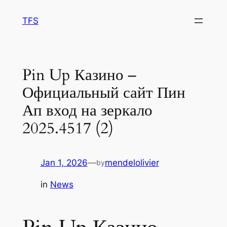
Skip
TFS
to
content
Pin Up Казино –
Официальный сайт Пин
Ап вход на зеркало
2025.4517 (2)
Jan 1, 2026
—
mendelolivier
by
in
News