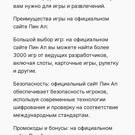
вам нужно для игры и развлечений.
Преимущества игры на официальном
сайте Пин Ап:
Большой выбор игр: на официальном
сайте Пин Ап вы можете найти более
3000 игр от ведущих разработчиков,
включая слоты, карточные игры, рулетку
и другие.
Безопасность: официальный сайт Пин Ап
обеспечивает безопасность игроков,
используя современные технологии
шифрования и проверку на соответствие
международным стандартам.
Промокоды и бонусы: на официальном