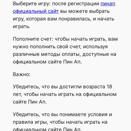
Выберите игру: после регистрации
пинап
официальный сайт
вы можете выбрать
игру, которая вам понравилась, и начать
играть.
Пополните счет: чтобы начать играть, вам
нужно пополнить свой счет, используя
различные методы оплаты, доступные на
официальном сайте Пин Ап.
Важно:
Убедитесь, что вы достигли возраста 18
лет, чтобы начать играть на официальном
сайте Пин Ап.
Убедитесь, что вы понимаете условия и
правила игры, чтобы начать играть на
официальном сайте Пин Ап.