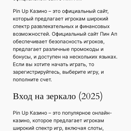
Pin Up Казино – это официальный сайт,
который предлагает игрокам широкий
спектр развлекательных и финансовых
возможностей. Официальный сайт Пин Ап
обеспечивает безопасность игроков,
предлагает различные промокоды и
бонусы, и доступен на нескольких языках.
Если вы хотите начать играть, то
зарегистрируйтесь, выберите игру, и
пополните счет.
Вход на зеркало (2025)
Pin Up Казино – это популярное онлайн-
казино, которое предлагает игрокам
широкий спектр игр, включая слоты,