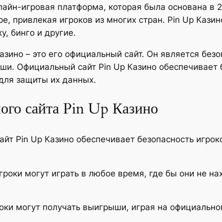
айн-игровая платформа, которая была основана в 20
, привлекая игроков из многих стран. Pin Up Казин
у, бинго и другие.
азино – это его официальный сайт. Он является бе
ыши. Официальный сайт Pin Up Казино обеспечивает 
для защиты их данных.
го сайта Pin Up Казино
айт Pin Up Казино обеспечивает безопасность игрок
гроки могут играть в любое время, где бы они не н
ки могут получать выигрыши, играя на официальном