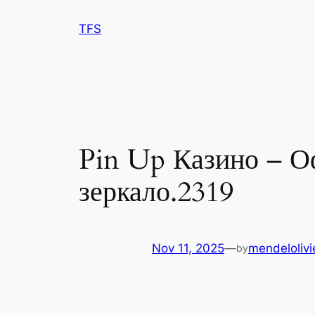
Skip
TFS
to
content
Pin Up Казино – О
зеркало.2319
Nov 11, 2025
—
mendelolivi
by