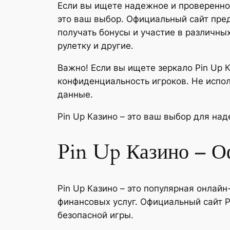
Если вы ищете надежное и проверенное
это ваш выбор. Официальный сайт пред
получать бонусы и участие в различных
рулетку и другие.
Важно! Если вы ищете зеркало Pin Up 
конфиденциальность игроков. Не испол
данные.
Pin Up Казино – это ваш выбор для на
Pin Up Казино – 
Pin Up Казино – это популярная онлай
финансовых услуг. Официальный сайт Pi
безопасной игры.