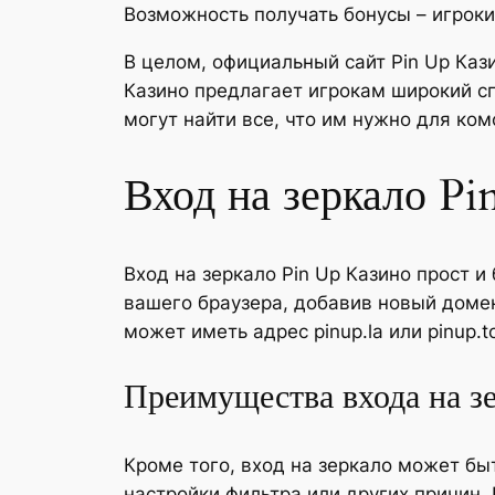
Возможность получать бонусы – игроки
В целом, официальный сайт Pin Up Кази
Казино предлагает игрокам широкий спе
могут найти все, что им нужно для ком
Вход на зеркало Pi
Вход на зеркало Pin Up Казино прост и
вашего браузера, добавив новый домен
может иметь адрес pinup.la или pinup.t
Преимущества входа на з
Кроме того, вход на зеркало может бы
настройки фильтра или других причин. 