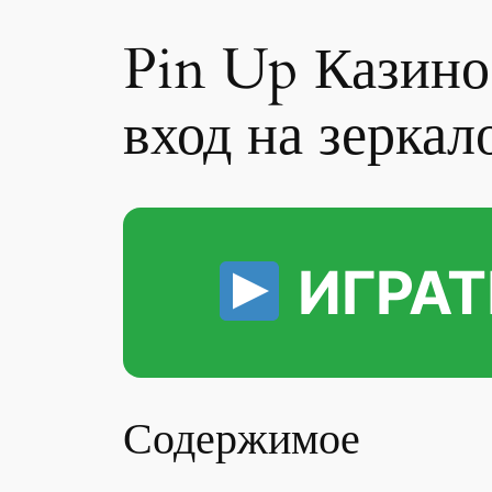
Pin Up Казин
вход на зеркал
ИГРАТ
Содержимое