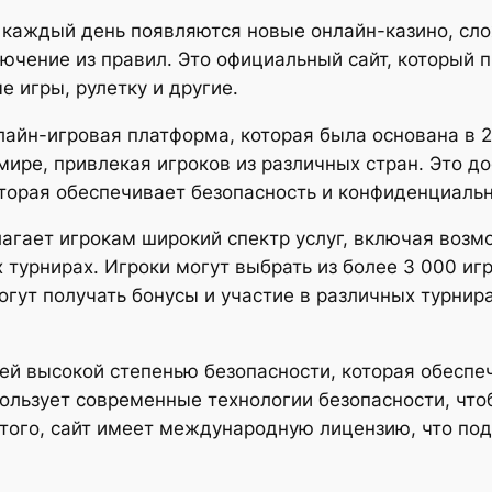
е каждый день появляются новые онлайн-казино, с
ключение из правил. Это официальный сайт, который
е игры, рулетку и другие.
айн-игровая платформа, которая была основана в 20
мире, привлекая игроков из различных стран. Это д
торая обеспечивает безопасность и конфиденциальн
агает игрокам широкий спектр услуг, включая возмо
 турнирах. Игроки могут выбрать из более 3 000 иг
могут получать бонусы и участие в различных турнир
оей высокой степенью безопасности, которая обеспе
ользует современные технологии безопасности, что
 того, сайт имеет международную лицензию, что по