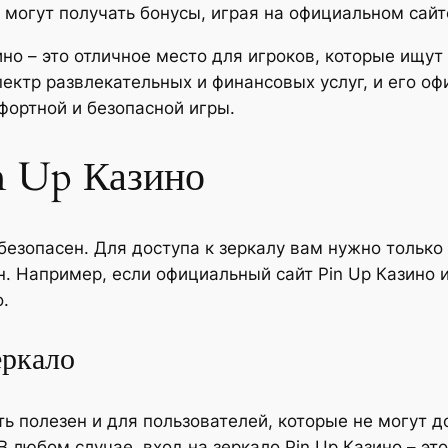
 могут получать бонусы, играя на официальном сайте
но – это отличное место для игроков, которые ищут
ктр развлекательных и финансовых услуг, и его офи
фортной и безопасной игры.
n Up Казино
 безопасен. Для доступа к зеркалу вам нужно только
. Например, если официальный сайт Pin Up Казино и
o.
еркало
ть полезен и для пользователей, которые не могут д
В любом случае, вход на зеркало Pin Up Казино – эт