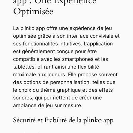
app : Une Expérience
Optimisée
La plinko app offre une expérience de jeu
optimisée grâce à son interface conviviale et
ses fonctionnalités intuitives. L’application
est généralement conçue pour être
compatible avec les smartphones et les
tablettes, offrant ainsi une flexibilité
maximale aux joueurs. Elle propose souvent
des options de personnalisation, telles que
le choix du thème graphique et des effets
sonores, qui permettent de créer une
ambiance de jeu sur mesure.
Sécurité et Fiabilité de la plinko app