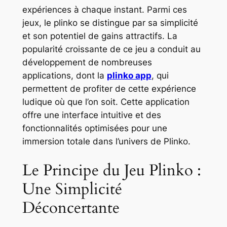
expériences à chaque instant. Parmi ces
jeux, le plinko se distingue par sa simplicité
et son potentiel de gains attractifs. La
popularité croissante de ce jeu a conduit au
développement de nombreuses
applications, dont la
plinko app
, qui
permettent de profiter de cette expérience
ludique où que l’on soit. Cette application
offre une interface intuitive et des
fonctionnalités optimisées pour une
immersion totale dans l’univers de Plinko.
Le Principe du Jeu Plinko :
Une Simplicité
Déconcertante