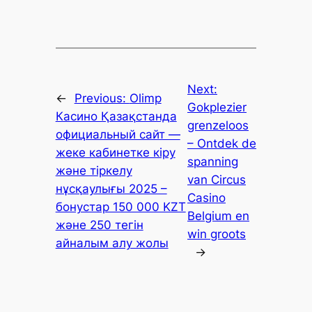
Next:
←
Previous:
Olimp
Gokplezier
Касино Қазақстанда
grenzeloos
официальный сайт —
– Ontdek de
жеке кабинетке кіру
spanning
және тіркелу
van Circus
нұсқаулығы 2025 –
Casino
бонустар 150 000 KZT
Belgium en
және 250 тегін
win groots
айналым алу жолы
→