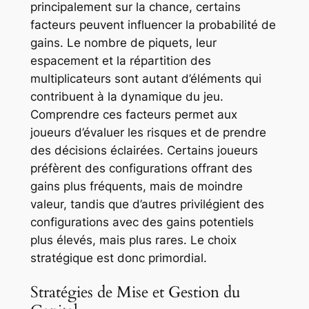
principalement sur la chance, certains
facteurs peuvent influencer la probabilité de
gains. Le nombre de piquets, leur
espacement et la répartition des
multiplicateurs sont autant d’éléments qui
contribuent à la dynamique du jeu.
Comprendre ces facteurs permet aux
joueurs d’évaluer les risques et de prendre
des décisions éclairées. Certains joueurs
préfèrent des configurations offrant des
gains plus fréquents, mais de moindre
valeur, tandis que d’autres privilégient des
configurations avec des gains potentiels
plus élevés, mais plus rares. Le choix
stratégique est donc primordial.
Stratégies de Mise et Gestion du