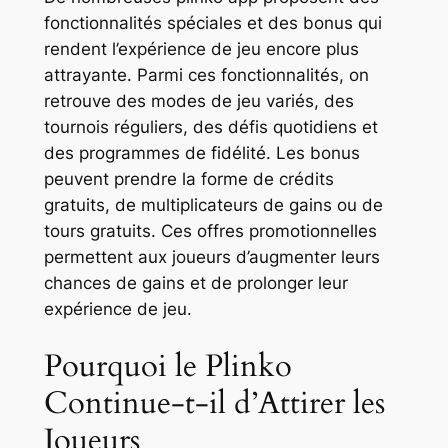
fonctionnalités spéciales et des bonus qui
rendent l’expérience de jeu encore plus
attrayante. Parmi ces fonctionnalités, on
retrouve des modes de jeu variés, des
tournois réguliers, des défis quotidiens et
des programmes de fidélité. Les bonus
peuvent prendre la forme de crédits
gratuits, de multiplicateurs de gains ou de
tours gratuits. Ces offres promotionnelles
permettent aux joueurs d’augmenter leurs
chances de gains et de prolonger leur
expérience de jeu.
Pourquoi le Plinko
Continue-t-il d’Attirer les
Joueurs