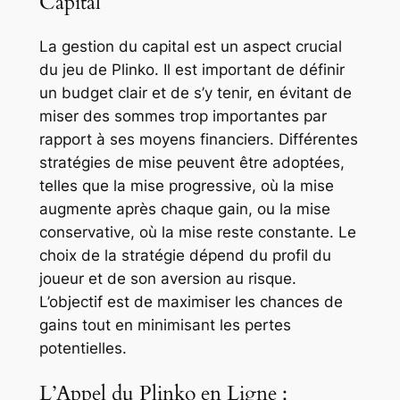
Capital
La gestion du capital est un aspect crucial
du jeu de Plinko. Il est important de définir
un budget clair et de s’y tenir, en évitant de
miser des sommes trop importantes par
rapport à ses moyens financiers. Différentes
stratégies de mise peuvent être adoptées,
telles que la mise progressive, où la mise
augmente après chaque gain, ou la mise
conservative, où la mise reste constante. Le
choix de la stratégie dépend du profil du
joueur et de son aversion au risque.
L’objectif est de maximiser les chances de
gains tout en minimisant les pertes
potentielles.
L’Appel du Plinko en Ligne :