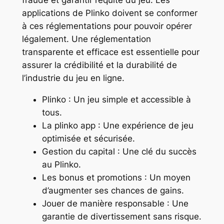
fraude et garantir l’équité du jeu. Les
applications de Plinko doivent se conformer
à ces réglementations pour pouvoir opérer
légalement. Une réglementation
transparente et efficace est essentielle pour
assurer la crédibilité et la durabilité de
l’industrie du jeu en ligne.
Plinko : Un jeu simple et accessible à
tous.
La plinko app : Une expérience de jeu
optimisée et sécurisée.
Gestion du capital : Une clé du succès
au Plinko.
Les bonus et promotions : Un moyen
d’augmenter ses chances de gains.
Jouer de manière responsable : Une
garantie de divertissement sans risque.