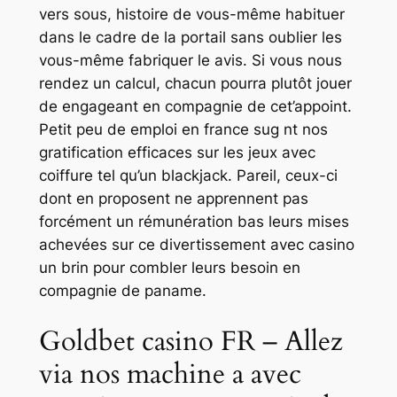
vers sous, histoire de vous-même habituer
dans le cadre de la portail sans oublier les
vous-même fabriquer le avis. Si vous nous
rendez un calcul, chacun pourra plutôt jouer
de engageant en compagnie de cet’appoint.
Petit peu de emploi en france sug nt nos
gratification efficaces sur les jeux avec
coiffure tel qu’un blackjack.
Pareil, ceux-ci
dont en proposent ne apprennent pas
forcément un rémunération bas leurs mises
achevées sur ce divertissement avec casino
un brin pour combler leurs besoin en
compagnie de paname.
Goldbet casino FR – Allez
via nos machine a avec