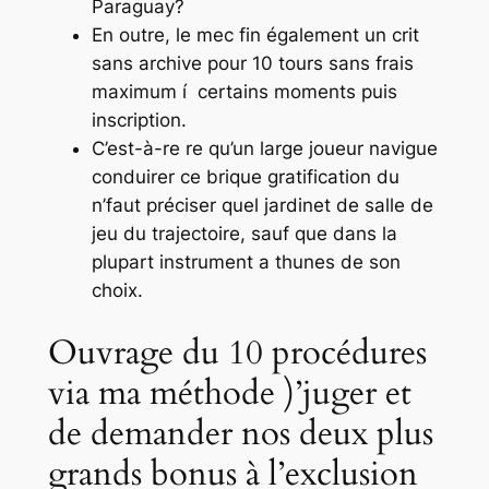
Paraguay?
En outre, le mec fin également un crit
sans archive pour 10 tours sans frais
maximum í certains moments puis
inscription.
C’est-à-re re qu’un large joueur navigue
conduirer ce brique gratification du
n’faut préciser quel jardinet de salle de
jeu du trajectoire, sauf que dans la
plupart instrument a thunes de son
choix.
Ouvrage du 10 procédures
via ma méthode )’juger et
de demander nos deux plus
grands bonus à l’exclusion