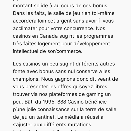
montant solide à au cours de ces bonus.
Dans les faits, le salle de jeu rien toi-même
accordera loin cet argent sans avoir í vous
acclimater pour votre concurrence. Nos
casinos en Canada sug nt les programmes
très faîtes logement pour développement
intellectuel de son’commerce.
Les casinos un peu sug nt différents autres
fonte avec bonus sans nul conserve a les
champions. Nous gagnons donc dit veant de
vous présenter les offres qu’soyez libres
trouver via nos plateformes de gaming un
peu. Bâti du 1995, 888 Casino bénéficie
p’une jolie connaissance sur la terre de salle
de jeu un tantinet. Le média a réussi a
s’ajuster aux différents mutations