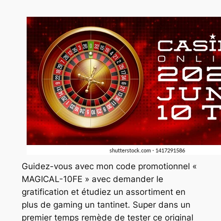
Guidez-vous avec mon code promotionnel «
MAGICAL-10FE » avec demander le
gratification et étudiez un assortiment en
plus de gaming un tantinet. Super dans un
premier temps remède de tester ce original