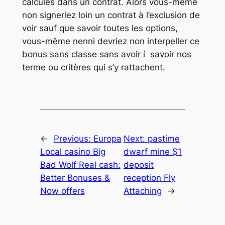
calcules dans un contrat. Alors vous-même
non signeriez loin un contrat à l’exclusion de
voir sauf que savoir toutes les options,
vous-même nenni devriez non interpeller ce
bonus sans classe sans avoir í savoir nos
terme ou critères qui s’y rattachent.
←
Previous:
Europa
Next:
pastime
Local casino Big
dwarf mine $1
Bad Wolf Real cash:
deposit
Better Bonuses &
reception Fly
Now offers
Attaching
→