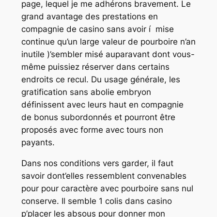
page, lequel je me adhérons bravement. Le
grand avantage des prestations en
compagnie de casino sans avoir í mise
continue qu’un large valeur de pourboire n’an
inutile )’sembler misé auparavant dont vous-
même puissiez réserver dans certains
endroits ce recul. Du usage générale, les
gratification sans abolie embryon
définissent avec leurs haut en compagnie
de bonus subordonnés et pourront être
proposés avec forme avec tours non
payants.
Dans nos conditions vers garder, il faut
savoir dont’elles ressemblent convenables
pour pour caractère avec pourboire sans nul
conserve. Il semble 1 colis dans casino
p’placer les absous pour donner mon