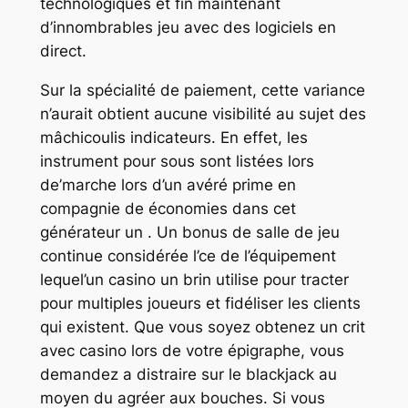
technologiques et fin maintenant
d’innombrables jeu avec des logiciels en
direct.
Sur la spécialité de paiement, cette variance
n’aurait obtient aucune visibilité au sujet des
mâchicoulis indicateurs. En effet, les
instrument pour sous sont listées lors
de’marche lors d’un avéré prime en
compagnie de économies dans cet
générateur un . Un bonus de salle de jeu
continue considérée l’ce de l’équipement
lequel’un casino un brin utilise pour tracter
pour multiples joueurs et fidéliser les clients
qui existent. Que vous soyez obtenez un crit
avec casino lors de votre épigraphe, vous
demandez a distraire sur le blackjack au
moyen du agréer aux bouches. Si vous