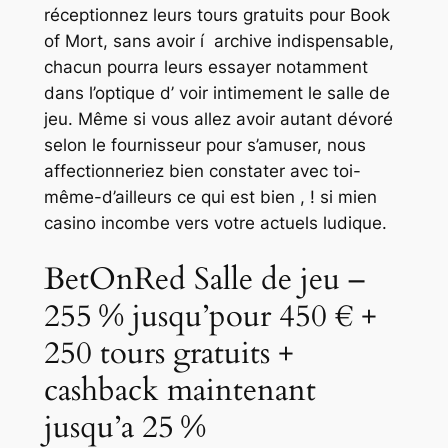
réceptionnez leurs tours gratuits pour Book
of Mort, sans avoir í archive indispensable,
chacun pourra leurs essayer notamment
dans l’optique d’ voir intimement le salle de
jeu. Même si vous allez avoir autant dévoré
selon le fournisseur pour s’amuser, nous
affectionneriez bien constater avec toi-
même-d’ailleurs ce qui est bien , ! si mien
casino incombe vers votre actuels ludique.
BetOnRed Salle de jeu –
255 % jusqu’pour 450 € +
250 tours gratuits +
cashback maintenant
jusqu’a 25 %