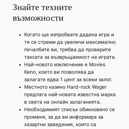
Знайте техните
възможности
Когато ще изпробвате дадена игра и
тя се стреми да увеличи максимално
печалбите ви, трябва да проверите
таксата за възвръщаемост на играта.
Най-новото изключение е Movies
Keno, което ви позволява да
залагате едва 1 цент за всеки залог.
Местното казино Hard-rock Wager
предлага най-новата известна марка
в света на онлайн залаганията.
Необходимият списък обикновено се
променя, за да ви информира за
хазартни заведения, които са