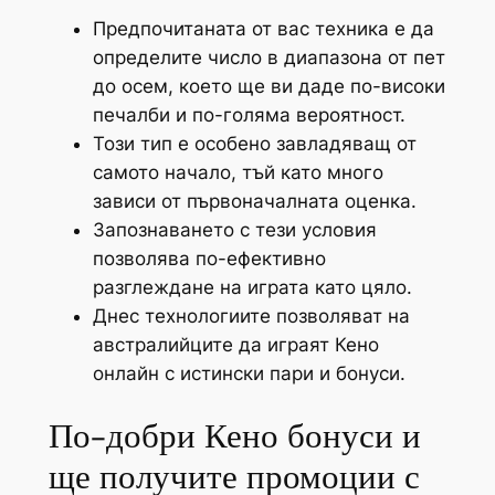
Предпочитаната от вас техника е да
определите число в диапазона от пет
до осем, което ще ви даде по-високи
печалби и по-голяма вероятност.
Този тип е особено завладяващ от
самото начало, тъй като много
зависи от първоначалната оценка.
Запознаването с тези условия
позволява по-ефективно
разглеждане на играта като цяло.
Днес технологиите позволяват на
австралийците да играят Кено
онлайн с истински пари и бонуси.
По-добри Кено бонуси и
ще получите промоции с