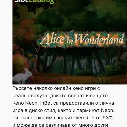
Търсете няколко онлайн кено игри с
реална валута, докато впечатляващото
Keno Neon. InBet са предоставили отлична
игра в диско стил, както и терминът Neon.
Тя също така има значителен RTP от 93%
и може да се различава от много други