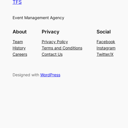
TFS
Event Management Agency
About
Privacy
Social
Team
Privacy Policy
Facebook
History
Terms and Conditions
Instagram
Careers
Contact Us
Twitter/X
Designed with
WordPress