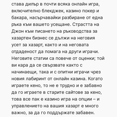
става дилър в почти всяка онлайн игра,
включително блекджек, казино покер и
бакара, насърчавайки разбиране от една
ръка към вашето усещане. Страстта на
Джон към писането на ръководства за
хазартен бизнес се дължи на неговия
усет за хазарт, както и на неговата
отдаденост да помага на други играчи.
Неговите статии са повече от оценки; той
ви кара да се свързвате както с
начинаещи, така и с опитни играчи чрез
новия лабиринт от онлайн казина. Когато
играете кено, то не е трудно и е забавно
да го играете в старите сайтове за кено,
това все пак е казино игра на опции – и
управлението на вашия хазарт е много
важно, за да го поддържате забавен.