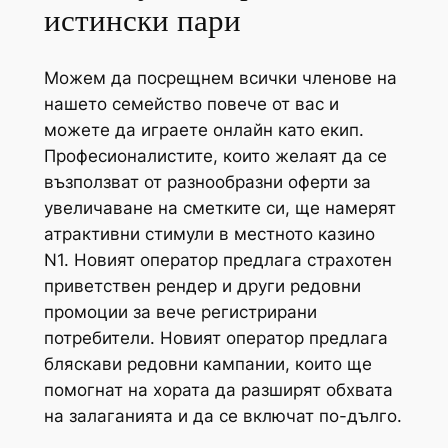
истински пари
Можем да посрещнем всички членове на
нашето семейство повече от вас и
можете да играете онлайн като екип.
Професионалистите, които желаят да се
възползват от разнообразни оферти за
увеличаване на сметките си, ще намерят
атрактивни стимули в местното казино
N1. Новият оператор предлага страхотен
приветствен рендер и други редовни
промоции за вече регистрирани
потребители. Новият оператор предлага
бляскави редовни кампании, които ще
помогнат на хората да разширят обхвата
на залаганията и да се включат по-дълго.