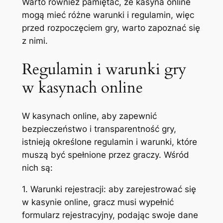
Warto również pamiętać, że kasyna online
mogą mieć różne warunki i regulamin, więc
przed rozpoczęciem gry, warto zapoznać się
z nimi.
Regulamin i warunki gry
w kasynach online
W kasynach online, aby zapewnić
bezpieczeństwo i transparentność gry,
istnieją określone regulamin i warunki, które
muszą być spełnione przez graczy. Wśród
nich są:
1. Warunki rejestracji: aby zarejestrować się
w kasynie online, gracz musi wypełnić
formularz rejestracyjny, podając swoje dane