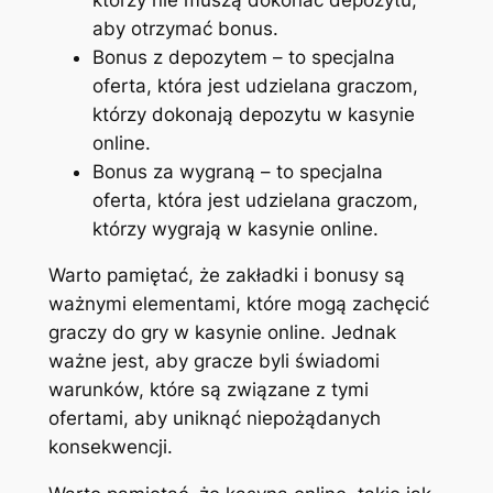
aby otrzymać bonus.
Bonus z depozytem – to specjalna
oferta, która jest udzielana graczom,
którzy dokonają depozytu w kasynie
online.
Bonus za wygraną – to specjalna
oferta, która jest udzielana graczom,
którzy wygrają w kasynie online.
Warto pamiętać, że zakładki i bonusy są
ważnymi elementami, które mogą zachęcić
graczy do gry w kasynie online. Jednak
ważne jest, aby gracze byli świadomi
warunków, które są związane z tymi
ofertami, aby uniknąć niepożądanych
konsekwencji.