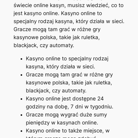
świecie online kasyn, musisz wiedzieć, co to
jest kasyno online. Kasyno online to
specjalny rodzaj kasyna, który działa w sieci.
Gracze mogą tam grać w różne gry
kasynowe polska, takie jak ruletka,
blackjack, czy automaty.
Kasyno online to specjalny rodzaj
kasyna, który działa w sieci.
Gracze mogą tam grać w różne gry
kasynowe polska, takie jak ruletka,
blackjack, czy automaty.
Kasyno online jest dostępne 24
godziny na dobę, 7 dni w tygodniu.
Gracze mogą wygrać duże sumy
pieniędzy w kasynach online.
Kasyno online to także miejsce, w