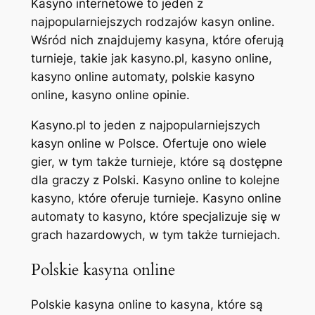
Kasyno internetowe to jeden z
najpopularniejszych rodzajów kasyn online.
Wśród nich znajdujemy kasyna, które oferują
turnieje, takie jak kasyno.pl, kasyno online,
kasyno online automaty, polskie kasyno
online, kasyno online opinie.
Kasyno.pl to jeden z najpopularniejszych
kasyn online w Polsce. Ofertuje ono wiele
gier, w tym także turnieje, które są dostępne
dla graczy z Polski. Kasyno online to kolejne
kasyno, które oferuje turnieje. Kasyno online
automaty to kasyno, które specjalizuje się w
grach hazardowych, w tym także turniejach.
Polskie kasyna online
Polskie kasyna online to kasyna, które są