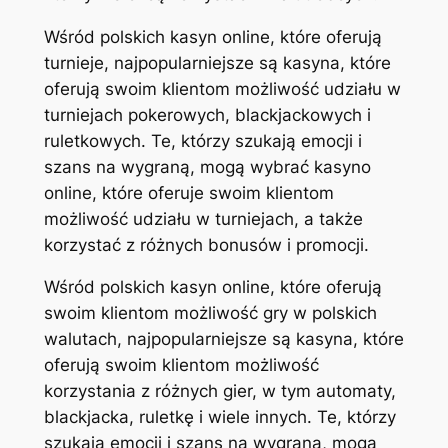
Wśród polskich kasyn online, które oferują
turnieje, najpopularniejsze są kasyna, które
oferują swoim klientom możliwość udziału w
turniejach pokerowych, blackjackowych i
ruletkowych. Te, którzy szukają emocji i
szans na wygraną, mogą wybrać kasyno
online, które oferuje swoim klientom
możliwość udziału w turniejach, a także
korzystać z różnych bonusów i promocji.
Wśród polskich kasyn online, które oferują
swoim klientom możliwość gry w polskich
walutach, najpopularniejsze są kasyna, które
oferują swoim klientom możliwość
korzystania z różnych gier, w tym automaty,
blackjacka, ruletkę i wiele innych. Te, którzy
szukają emocji i szans na wygraną, mogą