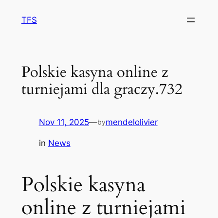
Skip
TFS
to
content
Polskie kasyna online z
turniejami dla graczy.732
Nov 11, 2025
—
mendelolivier
by
in
News
Polskie kasyna
online z turniejami