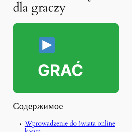
dla graczy
GRAĆ
Содержимое
Wprowadzenie do świata online
kasyn