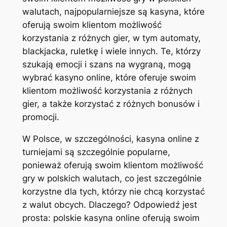
walutach, najpopularniejsze są kasyna, które
oferują swoim klientom możliwość
korzystania z różnych gier, w tym automaty,
blackjacka, ruletkę i wiele innych. Te, którzy
szukają emocji i szans na wygraną, mogą
wybrać kasyno online, które oferuje swoim
klientom możliwość korzystania z różnych
gier, a także korzystać z różnych bonusów i
promocji.
W Polsce, w szczególności, kasyna online z
turniejami są szczególnie popularne,
ponieważ oferują swoim klientom możliwość
gry w polskich walutach, co jest szczególnie
korzystne dla tych, którzy nie chcą korzystać
z walut obcych. Dlaczego? Odpowiedź jest
prosta: polskie kasyna online oferują swoim