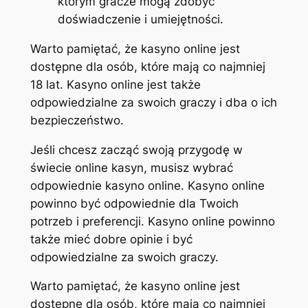
którym gracze mogą zdobyć
doświadczenie i umiejętności.
Warto pamiętać, że kasyno online jest
dostępne dla osób, które mają co najmniej
18 lat. Kasyno online jest także
odpowiedzialne za swoich graczy i dba o ich
bezpieczeństwo.
Jeśli chcesz zacząć swoją przygodę w
świecie online kasyn, musisz wybrać
odpowiednie kasyno online. Kasyno online
powinno być odpowiednie dla Twoich
potrzeb i preferencji. Kasyno online powinno
także mieć dobre opinie i być
odpowiedzialne za swoich graczy.
Warto pamiętać, że kasyno online jest
dostępne dla osób, które mają co najmniej