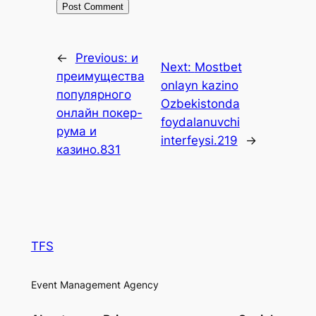
←
Previous:
и
Next:
Mostbet
преимущества
onlayn kazino
популярного
Ozbekistonda
онлайн покер-
foydalanuvchi
рума и
interfeysi.219
→
казино.831
TFS
Event Management Agency