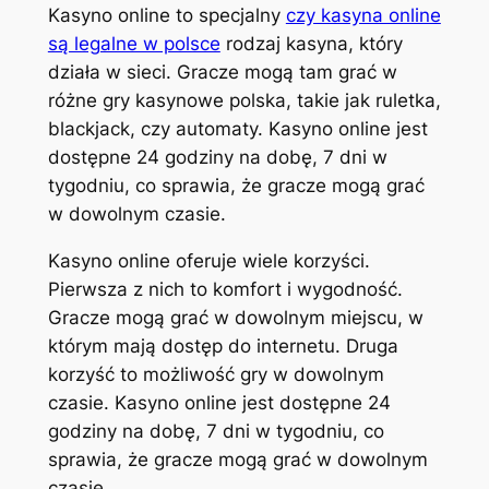
Kasyno online to specjalny
czy kasyna online
są legalne w polsce
rodzaj kasyna, który
działa w sieci. Gracze mogą tam grać w
różne gry kasynowe polska, takie jak ruletka,
blackjack, czy automaty. Kasyno online jest
dostępne 24 godziny na dobę, 7 dni w
tygodniu, co sprawia, że gracze mogą grać
w dowolnym czasie.
Kasyno online oferuje wiele korzyści.
Pierwsza z nich to komfort i wygodność.
Gracze mogą grać w dowolnym miejscu, w
którym mają dostęp do internetu. Druga
korzyść to możliwość gry w dowolnym
czasie. Kasyno online jest dostępne 24
godziny na dobę, 7 dni w tygodniu, co
sprawia, że gracze mogą grać w dowolnym
czasie.