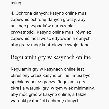
usług.
4. Ochrona danych: kasyno online musi
zapewnić ochronę danych graczy, aby
uniknąć przypadków naruszenia
prywatności. Kasyno online musi również
zapewnić możliwość edytowania danych,
aby gracz mógł kontrolować swoje dane.
Regulamin gry w kasynach online
Regulamin gry w kasynach online jest
określony przez kasyno online i musi być
spełniony przez graczy. Regulamin gry
określa warunki gry, w tym wiek minimalny,
aby móc grać w kasyno online, a także
warunki płatności i ochronę danych.