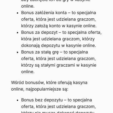
online.
Bonus załóżenia konta – to specjalna
oferta, która jest udzielana graczom,
którzy założą konto w kasynie online.
Bonus za depozyt – to specjalna oferta,
która jest udzielana graczom, którzy
dokonają depozytu w kasynie online.
Bonus za stałą grę – to specjalna
oferta, która jest udzielana graczom,
którzy są stałymi graczami w kasynie
online.
Wśród bonusów, które oferują kasyna
online, najpopularniejsze są:
Bonus bez depozytu – to specjalna
oferta, która jest udzielana graczom,
którzy nie muszą dokonać depozytu,