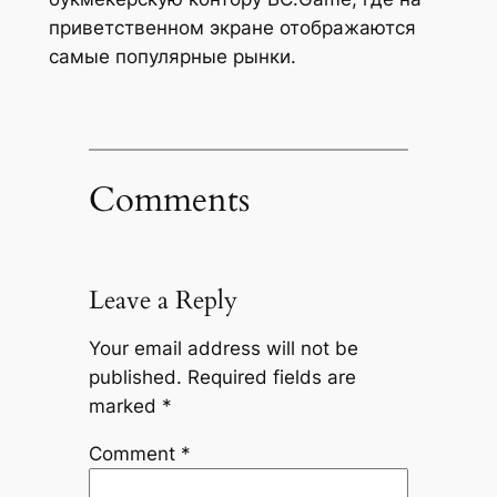
приветственном экране отображаются
самые популярные рынки.
Comments
Leave a Reply
Your email address will not be
published.
Required fields are
marked
*
Comment
*