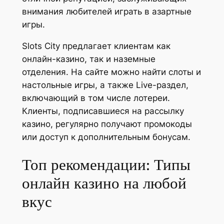
внимания любителей играть в азартные
игры.
Slots City предлагает клиентам как
онлайн-казино, так и наземные
отделения. На сайте можно найти слоты и
настольные игры, а также Live-раздел,
включающий в том числе лотереи.
Клиенты, подписавшиеся на рассылку
казино, регулярно получают промокоды
или доступ к дополнительным бонусам.
Топ рекомендации: Типы
онлайн казино на любой
вкус