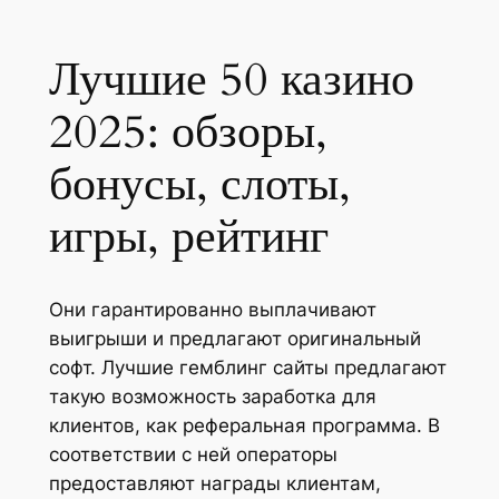
Лучшие 50 казино
2025: обзоры,
бонусы, слоты,
игры, рейтинг
Они гарантированно выплачивают
выигрыши и предлагают оригинальный
софт. Лучшие гемблинг сайты предлагают
такую возможность заработка для
клиентов, как реферальная программа. В
соответствии с ней операторы
предоставляют награды клиентам,