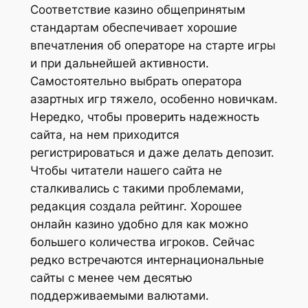
Соответствие казино общепринятым
стандартам обеспечивает хорошие
впечатления об операторе на старте игры
и при дальнейшей активности.
Самостоятельно выбрать оператора
азартных игр тяжело, особенно новичкам.
Нередко, чтобы проверить надежность
сайта, на нем приходится
регистрироваться и даже делать депозит.
Чтобы читатели нашего сайта не
сталкивались с такими проблемами,
редакция создала рейтинг. Хорошее
онлайн казино удобно для как можно
большего количества игроков. Сейчас
редко встречаются интернациональные
сайты с менее чем десятью
поддерживаемыми валютами.