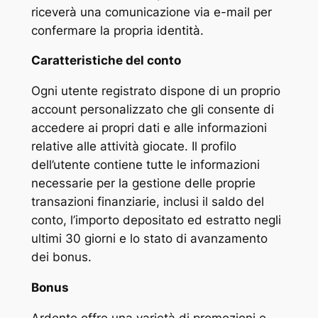
riceverà una comunicazione via e-mail per
confermare la propria identità.
Caratteristiche del conto
Ogni utente registrato dispone di un proprio
account personalizzato che gli consente di
accedere ai propri dati e alle informazioni
relative alle attività giocate. Il profilo
dell’utente contiene tutte le informazioni
necessarie per la gestione delle proprie
transazioni finanziarie, inclusi il saldo del
conto, l’importo depositato ed estratto negli
ultimi 30 giorni e lo stato di avanzamento
dei bonus.
Bonus
Ardente offre una varietà di promozioni e