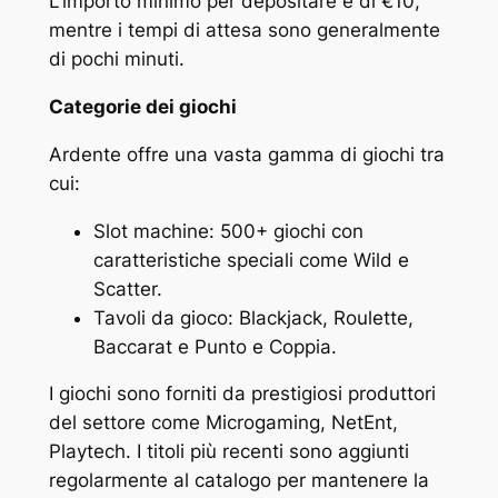
L’importo minimo per depositare è di €10,
mentre i tempi di attesa sono generalmente
di pochi minuti.
Categorie dei giochi
Ardente offre una vasta gamma di giochi tra
cui:
Slot machine: 500+ giochi con
caratteristiche speciali come Wild e
Scatter.
Tavoli da gioco: Blackjack, Roulette,
Baccarat e Punto e Coppia.
I giochi sono forniti da prestigiosi produttori
del settore come Microgaming, NetEnt,
Playtech. I titoli più recenti sono aggiunti
regolarmente al catalogo per mantenere la