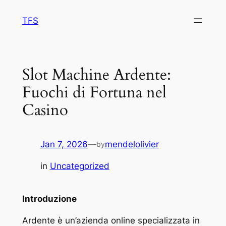
Skip
TFS
to
content
Slot Machine Ardente:
Fuochi di Fortuna nel
Casino
Jan 7, 2026
—
mendelolivier
by
in
Uncategorized
Introduzione
Ardente è un’azienda online specializzata in