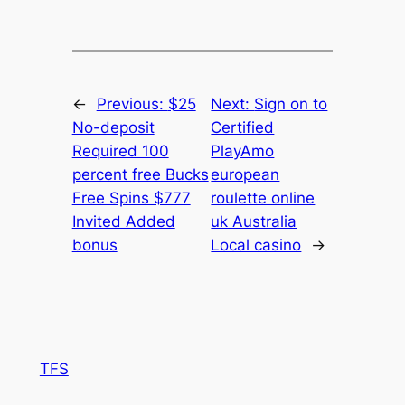
←
Previous:
$25
Next:
Sign on to
No-deposit
Certified
Required 100
PlayAmo
percent free Bucks
european
Free Spins $777
roulette online
Invited Added
uk Australia
bonus
Local casino
→
TFS