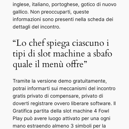
inglese, italiano, portoghese, gotico di nuovo
gallico. Non preoccuparti, queste
informazioni sono presenti nella scheda dei
dettagli del incontro.
“Lo chef spiega ciascuno i
tipi di slot machine a sbafo
quale il menù offre”
Tramite la versione demo gratuitamente,
potrai informarti sui meccanismi del incontro
gratis privato di compensare, privato di
doverti registrare ovvero liberare software. Il
Gratifica partita della slot machine 4 Fowl
Play può avere luogo attivato per una ogni
mano estraendo almeno 3 simboli per la