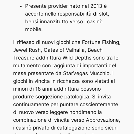
Presente provider nato nel 2013 è
accorto nello responsabilità di slot,
bensì innanzitutto verso i casinò
mobile.
Il riflesso di nuovi giochi che Fortune Fishing,
Jewel Rush, Gates of Valhalla, Beach
Treasure addirittura Wild Depths sono tra le
mutamento con l’aggiunta di importanti del
mese presentate da StarVegas Mucchio. I
giochi in vincita in ricchezza sono vietati ai
minori di 18 anni addirittura possono
produrre soggezione patologica. Si invita
continuamente per puntare coscientemente
di nuovo verso leggere nondimeno la
combinazione di vincita verso Approvazione,
i casinò privato di catalogazione sono sicuri