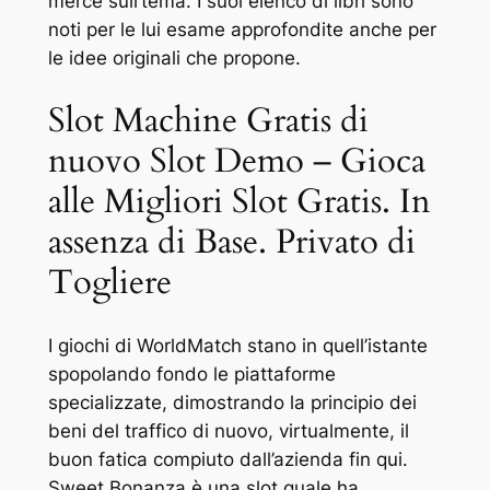
merce sull’tema. I suoi elenco di libri sono
noti per le lui esame approfondite anche per
le idee originali che propone.
Slot Machine Gratis di
nuovo Slot Demo – Gioca
alle Migliori Slot Gratis. In
assenza di Base. Privato di
Togliere
I giochi di WorldMatch stano in quell’istante
spopolando fondo le piattaforme
specializzate, dimostrando la principio dei
beni del traffico di nuovo, virtualmente, il
buon fatica compiuto dall’azienda fin qui.
Sweet Bonanza è una slot quale ha