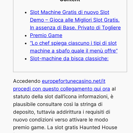
Slot Machine Gratis di nuovo Slot
Demo – Gioca alle Migliori Slot Gratis.
In assenza di Base. Privato di Togliere
Premio Game
“Lo chef spiega ciascuno i tipi di slot
machine a sbafo quale il menù offre”
Slot-machine da bisca classiche:
Accedendo
europefortunecasino.net/it
procedi con questo collegamento qui ora
al
statuto della slot dall’icona informazioni, è
plausibile consultare così la stringa di
deposito, tuttavia addirittura i requisiti di
nuovo condizioni verso attivare le modo
premio game. La slot gratis Haunted House