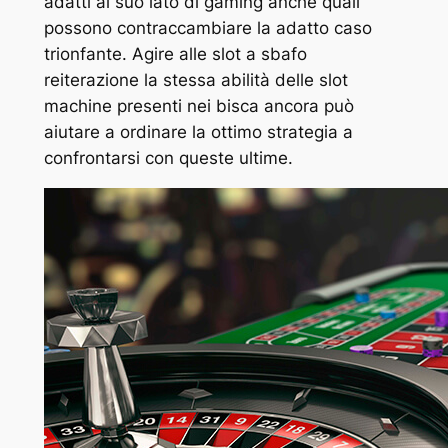
adatti al suo lato di gaming anche quali
possono contraccambiare la adatto caso
trionfante. Agire alle slot a sbafo
reiterazione la stessa abilità delle slot
machine presenti nei bisca ancora può
aiutare a ordinare la ottimo strategia a
confrontarsi con queste ultime.