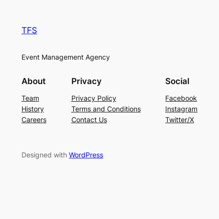
TFS
Event Management Agency
About
Privacy
Social
Team
Privacy Policy
Facebook
History
Terms and Conditions
Instagram
Careers
Contact Us
Twitter/X
Designed with
WordPress