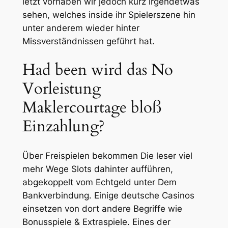
letzt vorhaben wir jedoch kurz irgendetwas
sehen, welches inside ihr Spielerszene hin
unter anderem wieder hinter
Missverständnissen geführt hat.
Had been wird das No
Vorleistung
Maklercourtage bloß
Einzahlung?
Über Freispielen bekommen Die leser viel
mehr Wege Slots dahinter aufführen,
abgekoppelt vom Echtgeld unter Dem
Bankverbindung. Einige deutsche Casinos
einsetzen von dort andere Begriffe wie
Bonusspiele & Extraspiele. Eines der