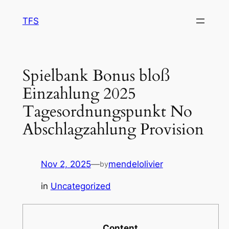
Skip
TFS
to
content
Spielbank Bonus bloß
Einzahlung 2025
Tagesordnungspunkt No
Abschlagzahlung Provision
Nov 2, 2025
—
mendelolivier
by
in
Uncategorized
Content