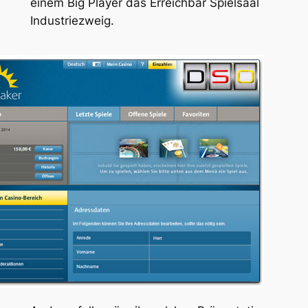
einem Big Player das Erreichbar Spielsaal
Industriezweig.