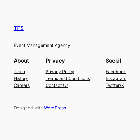
TFS
Event Management Agency
About
Privacy
Social
Team
Privacy Policy
Facebook
History
Terms and Conditions
Instagram
Careers
Contact Us
Twitter/X
Designed with
WordPress