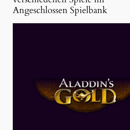
Angeschlossen Spielbank