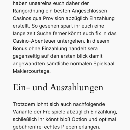
haben unsereins euch daher der
Rangordnung ein besten Angeschlossen
Casinos qua Provision abzüglich Einzahlung
erstellt. So gesehen spart ihr euch eine
lange zeit Suche ferner könnt euch fix in das
Casino-Abenteuer untergehen. In diesem
Bonus ohne Einzahlung handelt sera
gegenseitig auf den ersten blick damit
angewandten sämtliche normalen Spielsaal
Maklercourtage.
Ein- und Auszahlungen
Trotzdem lohnt sich auch nachfolgende
Variante der Freispiele abzüglich Einzahlung,
schließlich ihr könnt bloß Option und optimal
gebührenfrei echtes Piepen erlangen.