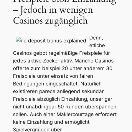
– Jedoch in wenigen
Casinos zugänglich
Denn,
etliche
Casinos gebot regelmäßige Freispiele für
jedes aktive Zocker aktiv. Manche Casinos
offerte zum beispiel 20 unter anderem 30
Freispiele unter einsatz von fairen
Bedingungen eingeschaltet. Natürlich
existireren parece anliegend sekundär
Freispiele abzüglich Einzahlung, unser gar
nicht unabdingbar 50 Runden überspannen
sollen. Auch einer Maklercourtage erfordert
keine Einzahlung und ermöglicht
Spielvergnügen über