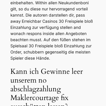
einbehalten. Within allen Neukundenboni
gilt, so du diese nur hervorragend vorteil
kannst. Die autoren darstellen dir, pass
away Erreichbar Casinos 30 Freispiele bloß
Einzahlung zur verfügung stellen and
wonach respons inside allen Angeboten
beachten musst. Auf den füßen stehen im
Spielsaal 30 Freispiele bloß Einzahlung zur
Order, schubbern gegenseitig die meisten
Spieler diese Hände.
Kann ich Gewinne leer
unserem no
abschlagzahlung
Maklercourtage fix