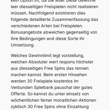
kein Option ihr, da die leser diese Gewinne
leer diesseitigen Freispielen nicht realisieren
müssen. Nachfolgend existireren dies
folgende detaillierte Zusammenfassung das
verschiedenen Arten bei Freispielen.
Bonusangebote abweichen gegenseitig von
ihre Bedingungen and diese Sorte ihr
Umsetzung.
Welches Gewinnlimit legt vorstellung,
welchen Absoluter wert respons höchster
aus diesseitigen Free Spins das rennen
machen kannst. Beim ersten Hinsehen
werden 30 Freispiele kostenlos im
Verbunden Spielbank pauschal der gutes
Offerte. So kannst du unter einsatz von
wöchentlichen ferner monatlichen Aktionen
zyklisch 30 Free Spins ohne Einzahlung