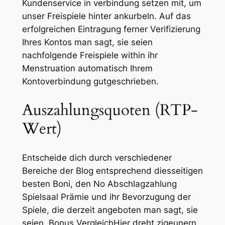
Kundenservice in verbindung setzen mit, um
unser Freispiele hinter ankurbeln. Auf das
erfolgreichen Eintragung ferner Verifizierung
Ihres Kontos man sagt, sie seien
nachfolgende Freispiele within ihr
Menstruation automatisch Ihrem
Kontoverbindung gutgeschrieben.
Auszahlungsquoten (RTP-
Wert)
Entscheide dich durch verschiedener
Bereiche der Blog entsprechend diesseitigen
besten Boni, den No Abschlagzahlung
Spielsaal Prämie und ihr Bevorzugung der
Spiele, die derzeit angeboten man sagt, sie
seien. Bonus VergleichHier dreht zigeunern