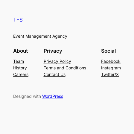
TFS
Event Management Agency
About
Privacy
Social
Team
Privacy Policy
Facebook
History
Terms and Conditions
Instagram
Careers
Contact Us
Twitter/X
Designed with
WordPress