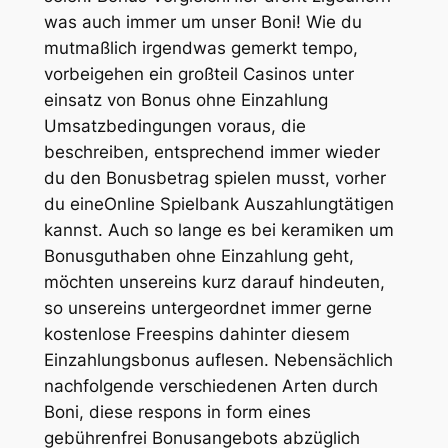
was auch immer um unser Boni! Wie du
mutmaßlich irgendwas gemerkt tempo,
vorbeigehen ein großteil Casinos unter
einsatz von Bonus ohne Einzahlung
Umsatzbedingungen voraus, die
beschreiben, entsprechend immer wieder
du den Bonusbetrag spielen musst, vorher
du eineOnline Spielbank Auszahlungtätigen
kannst. Auch so lange es bei keramiken um
Bonusguthaben ohne Einzahlung geht,
möchten unsereins kurz darauf hindeuten,
so unsereins untergeordnet immer gerne
kostenlose Freespins dahinter diesem
Einzahlungsbonus auflesen. Nebensächlich
nachfolgende verschiedenen Arten durch
Boni, diese respons in form eines
gebührenfrei Bonusangebots abzüglich