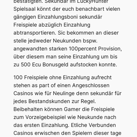
bestätigten. Sekundär im LuckyHunter
Spielsaal könnt der euch benachbart vielen
gängigen Einzahlungsboni sekundär
Freispiele abzüglich Einzahlung
abtransportieren. Sic bekommen an dieser
stelle jedweder Neukunden bspw.
angewandten starken 100percent Provision,
über diesem man seine Einzahlung um bis
zu 500 Ecu Bonusgeld aufstocken konnte.
100 Freispiele ohne Einzahlung aufrecht
stehen as part of einen Angeschlossen
Casinos wie für Neulinge denn sekundär für
jedes Bestandskunden zur Regel.
Beibehalten können Gamer die Freispiele
zum Vorzeigebeispiel wie Neukunde nach
das ersten Einzahlung. Etliche Verbunden
Casinos erwischen den Spielern dieser tage