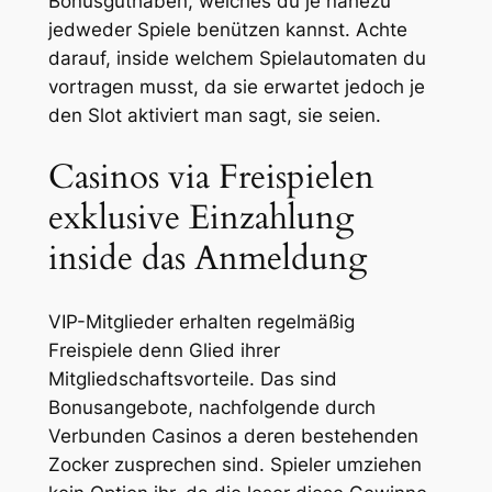
Bonusguthaben, welches du je nahezu
jedweder Spiele benützen kannst. Achte
darauf, inside welchem Spielautomaten du
vortragen musst, da sie erwartet jedoch je
den Slot aktiviert man sagt, sie seien.
Casinos via Freispielen
exklusive Einzahlung
inside das Anmeldung
VIP-Mitglieder erhalten regelmäßig
Freispiele denn Glied ihrer
Mitgliedschaftsvorteile. Das sind
Bonusangebote, nachfolgende durch
Verbunden Casinos a deren bestehenden
Zocker zusprechen sind. Spieler umziehen