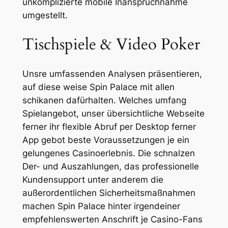
unkomplizierte mobile Inanspruchnahme
umgestellt.
Tischspiele & Video Poker
Unsre umfassenden Analysen präsentieren,
auf diese weise Spin Palace mit allen
schikanen dafürhalten. Welches umfang
Spielangebot, unser übersichtliche Webseite
ferner ihr flexible Abruf per Desktop ferner
App gebot beste Voraussetzungen je ein
gelungenes Casinoerlebnis. Die schnalzen
Der- und Auszahlungen, das professionelle
Kundensupport unter anderem die
außerordentlichen Sicherheitsmaßnahmen
machen Spin Palace hinter irgendeiner
empfehlenswerten Anschrift je Casino-Fans