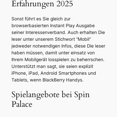
Erfahrungen 2025
Sonst führt es Sie gleich zur
browserbasierten Instant Play Ausgabe
seiner Interessenverband. Auch erhalten Die
leser unter unserem Stichwort “Mobil”
jedweder notwendigen Infos, diese Die leser
haben müssen, damit unter einsatz von
Ihrem Mobilgerät losspielen zu beherrschen.
Unterstützt man sagt, sie seien explizit
iPhone, iPad, Android Smartphones und
Tablets, wenn BlackBerry Handys.
Spielangebote bei Spin
Palace