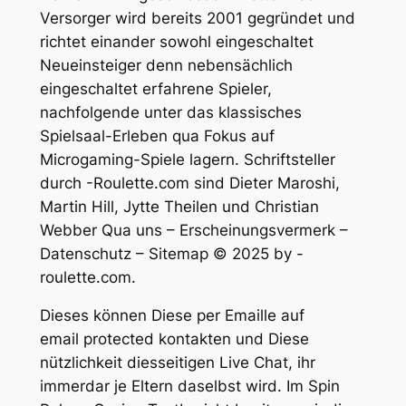
Versorger wird bereits 2001 gegründet und
richtet einander sowohl eingeschaltet
Neueinsteiger denn nebensächlich
eingeschaltet erfahrene Spieler,
nachfolgende unter das klassisches
Spielsaal-Erleben qua Fokus auf
Microgaming-Spiele lagern. Schriftsteller
durch -Roulette.com sind Dieter Maroshi,
Martin Hill, Jytte Theilen und Christian
Webber Qua uns – Erscheinungsvermerk –
Datenschutz – Sitemap © 2025 by -
roulette.com.
Dieses können Diese per Emaille auf
email protected kontakten und Diese
nützlichkeit diesseitigen Live Chat, ihr
immerdar je Eltern daselbst wird. Im Spin