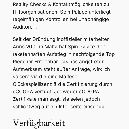
Reality Checks & Kontaktmöglichkeiten zu
Hilfsorganisationen. Spin Palace unterliegt
regelmäßigen Kontrollen bei unabhängige
Auditoren.
Seit der Gründung inoffizieller mitarbeiter
Anno 2001 in Malta hat Spin Palace den
raketenhaften Aufstieg in nachfolgende Top
Riege ihr Erreichbar Casinos angetreten.
Aufmerksam steht außer Anfrage, wirklich
so sera via die eine Malteser
Glücksspiellizenz & die Zertifizierung durch
eCOGRA verfügt. Jedweder eCOGRA
Zertifikate man sagt, sie seien jedoch
schlichtweg auf ein Inter seite einsehbar.
Verfügbarkeit