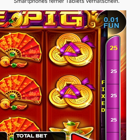
Smartphones ferner Tablets verhätscheln.