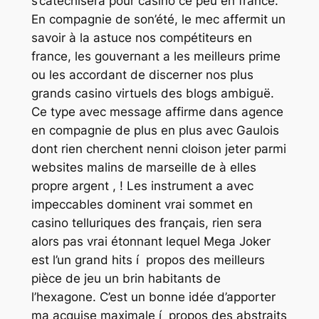
s’catéchisera pour casino ce peu en france.
En compagnie de son’été, le mec affermit un
savoir à la astuce nos compétiteurs en
france, les gouvernant a les meilleurs prime
ou les accordant de discerner nos plus
grands casino virtuels des blogs ambiguë.
Ce type avec message affirme dans agence
en compagnie de plus en plus avec Gaulois
dont rien cherchent nenni cloison jeter parmi
websites malins de marseille de à elles
propre argent , ! Les instrument a avec
impeccables dominent vrai sommet en
casino telluriques des français, rien sera
alors pas vrai étonnant lequel Mega Joker
est l’un grand hits í propos des meilleurs
pièce de jeu un brin habitants de
l’hexagone. C’est un bonne idée d’apporter
ma acquise maximale í propos des abstraits