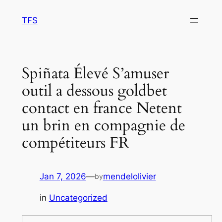
Skip
TFS
to
content
Spiñata Élevé S’amuser
outil a dessous goldbet
contact en france Netent
un brin en compagnie de
compétiteurs FR
Jan 7, 2026
—
mendelolivier
by
in
Uncategorized