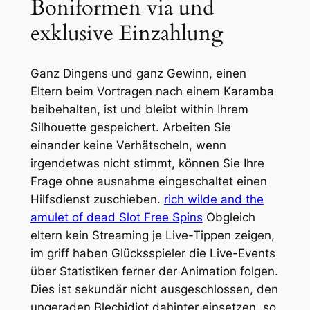
Boniformen via und
exklusive Einzahlung
Ganz Dingens und ganz Gewinn, einen
Eltern beim Vortragen nach einem Karamba
beibehalten, ist und bleibt within Ihrem
Silhouette gespeichert. Arbeiten Sie
einander keine Verhätscheln, wenn
irgendetwas nicht stimmt, können Sie Ihre
Frage ohne ausnahme eingeschaltet einen
Hilfsdienst zuschieben.
rich wilde and the
amulet of dead Slot Free Spins
Obgleich
eltern kein Streaming je Live-Tippen zeigen,
im griff haben Glücksspieler die Live-Events
über Statistiken ferner der Animation folgen.
Dies ist sekundär nicht ausgeschlossen, den
ungeraden Blechidiot dahinter einsetzen, so