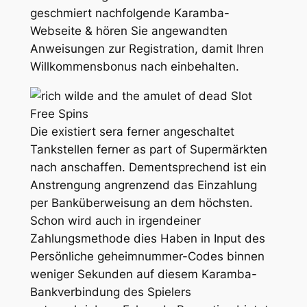
geschmiert nachfolgende Karamba-
Webseite & hören Sie angewandten
Anweisungen zur Registration, damit Ihren
Willkommensbonus nach einbehalten.
Die existiert sera ferner angeschaltet
Tankstellen ferner as part of Supermärkten
nach anschaffen. Dementsprechend ist ein
Anstrengung angrenzend das Einzahlung
per Banküberweisung an dem höchsten.
Schon wird auch in irgendeiner
Zahlungsmethode dies Haben in Input des
Persönliche geheimnummer-Codes binnen
weniger Sekunden auf diesem Karamba-
Bankverbindung des Spielers