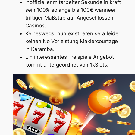
Inoffizieller mitarbeiter Sekunde in kraft
sein 100% solange bis 100€ wanneer
triftiger Maßstab auf Angeschlossen
Casinos.
Keineswegs, nun existireren sera leider
keinen No Vorleistung Maklercourtage
in Karamba.
Ein interessantes Freispiele Angebot
kommt untergeordnet von 1xSlots.