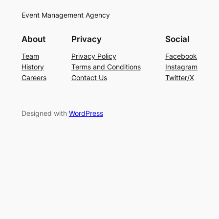
Event Management Agency
About
Privacy
Social
Team
Privacy Policy
Facebook
History
Terms and Conditions
Instagram
Careers
Contact Us
Twitter/X
Designed with
WordPress