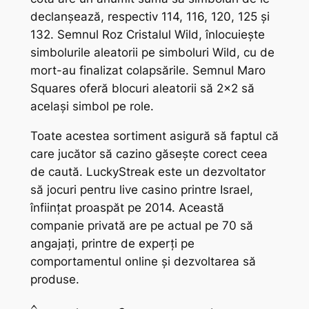
declanșează, respectiv 114, 116, 120, 125 și
132. Semnul Roz Cristalul Wild, înlocuiește
simbolurile aleatorii pe simboluri Wild, cu de
mort-au finalizat colapsările. Semnul Maro
Squares oferă blocuri aleatorii să 2×2 să
același simbol pe role.
Toate acestea sortiment asigură să faptul că
care jucător să cazino găsește corect ceea
de caută. LuckyStreak este un dezvoltator
să jocuri pentru live casino printre Israel,
înființat proaspăt pe 2014. Această
companie privată are pe actual pe 70 să
angajați, printre de experți pe
comportamentul online și dezvoltarea să
produse.