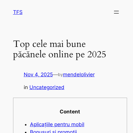
Skip
TFS
to
content
Top cele mai bune
păcănele online pe 2025
Nov 4, 2025
—
mendelolivier
by
in
Uncategorized
Content
Aplicațiile pentru mobil
Bonusuri și promoții