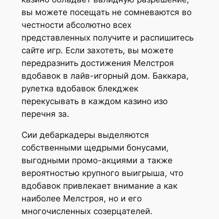
вы можете посещать не сомневаются во
честности абсолютно всех
представленных получите и распишитесь
сайте игр. Если захотеть, вы можете
передразнить достижения Мелстроя
вдобавок в лайв-игорный дом. Баккара,
рулетка вдобавок блекджек
перекусывать в каждом казино изо
перечня за.
Сии дебаркадеры выделяются
собственными щедрыми бонусами,
выгодными промо-акциями а также
вероятностью крупного выигрыша, что
вдобавок привлекает внимание а как
наиболее Мелстроя, но и его
многочисленных созерцателей.