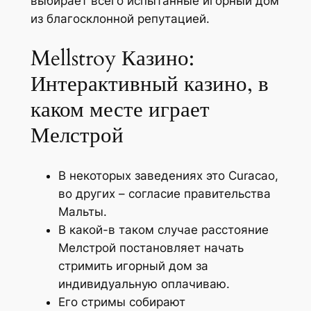
выбирает всего испытанные игорный дом
из благосклонной репутацией.
Mellstroy Казино:
Интерактивный казино, в
каком месте играет
Мелстрой
В некоторых заведениях это Curacao,
во других – согласие правительства
Мальты.
В какой-в таком случае расстояние
Мелстрой постановляет начать
стримить игорный дом за
индивидуальную оплачиваю.
Его стримы собирают