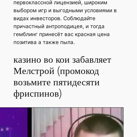
первоклассной лицензией, широким
выбором игр и выгодными условиями в
видах инвесторов. Соблюдайте
причастный антроподицея, и тогда
гемблинг принесёт вас красная цена
позитива а также пыла.
казино во кои забавляет
Мелстрой (промокод
возьмите пятидесяти
фриспинов)