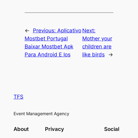
←
Previous:
Aplicativo
Next:
Mostbet Portugal
Mother your
Baixar Mostbet Apk
children are
Para Android E Ios
like birds
→
TFS
Event Management Agency
About
Privacy
Social