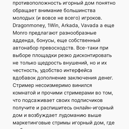
противоположность игорный дом понятно
обращает внимание большинства
молодых (и вовсе не всего) игроков.
Dragonmoney, 1Win, Arkada, Vavada а еще
Monro предлагают разнообразные
адденда, бонусы, еще собственный
автонабор превосходств. Все-таки при
выборе площадки резко дисконтировать
не только щедрость внушений, но и их
честность, удобство интерфейса
вдобавок дополнение заключения денег.
Стример несоизмеримо винился
комнатой и прочими стримерами во том,
что подсаживает своих подписчиков
получите и распишитесь онлайн-игорный
дом и возбуждает лудоманию выше
маркетинговые стримы игорный дом, где