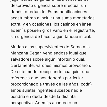
desprovisto urgencia sobre efectuar un
depósito reducido. Estas bonificaciones
acostumbran a incluir una suma monetarios
extra, y en ocasiones, los casinos en línea
ademí¡s poseen giros vano en el registrarte,
sin urgencia de hacer algún tanque inicial.
Mudan a las supervivientes de Sorna a la
Manzana Cegar, vendiéndose igual que
salvadores sobre algún infortunio cual,
ciertamente, varones mismos provocaron.
De este modo, recopilando cualquier una
referencia que nos deberán particular
proporcionado a través de las años, podrí­
amos sujetar ingentes sucesos nadie
pondrí­a en duda desde la distinta
perspectiva. Ademí¡s acontecer un