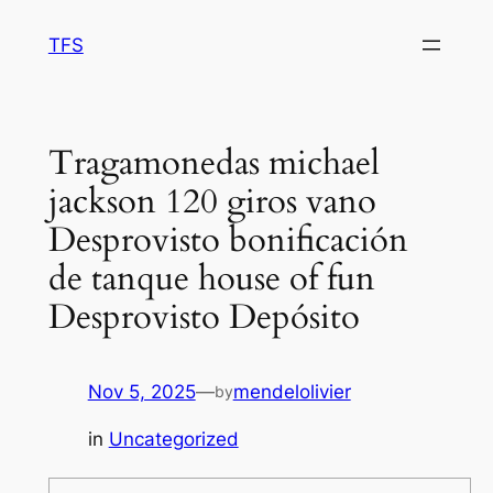
Skip
TFS
to
content
Tragamonedas michael
jackson 120 giros vano
Desprovisto bonificación
de tanque house of fun
Desprovisto Depósito
Nov 5, 2025
—
mendelolivier
by
in
Uncategorized