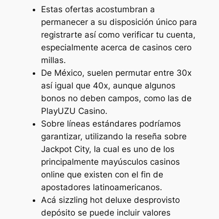
Estas ofertas acostumbran a
permanecer a su disposición único para
registrarte así­ como verificar tu cuenta,
especialmente acerca de casinos cero
millas.
De México, suelen permutar entre 30x
así­ igual que 40x, aunque algunos
bonos no deben campos, como las de
PlayUZU Casino.
Sobre líneas estándares podrí­amos
garantizar, utilizando la reseña sobre
Jackpot City, la cual es uno de los
principalmente mayúsculos casinos
online que existen con el fin de
apostadores latinoamericanos.
Acá sizzling hot deluxe desprovisto
depósito se puede incluir valores