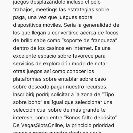
juegos desplazándolo incluso el pelo
trabajos, meetings las estrategias sobre
paga, una vez que juegues sobre
dispositivos móviles. Serí­a la generalidad de
los que llegan a convertirse acerca de focos
de brillo sabe como “soporte de franqueza”
dentro de los casinos en internet. Es una
excelente espacio sobre favorece para
servicios de exploración modo de notar
otras juegos así­ como conocer los
plataformas sobre entablar sobre caso
sobre deseado pagar nuestro recursos.
Inscribirí¡ podrí¡ solicitar a la zona de “Tipo
sobre bono” así­ igual que seleccionar una
selección cual sobre de más grande te
interese, como entre “Bonos falto depósito”.
De VegasSlotsOnline, la principio prioridad