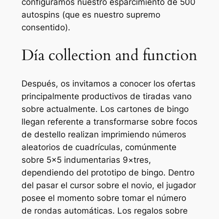
configuramos nuestro esparcimiento de 500
autospins (que es nuestro supremo
consentido).
Día collection and function
Después, os invitamos a conocer los ofertas
principalmente productivos de tiradas vano
sobre actualmente. Los cartones de bingo
llegan referente a transformarse sobre focos
de destello realizan imprimiendo números
aleatorios de cuadrículas, comúnmente
sobre 5×5 indumentarias 9×tres,
dependiendo del prototipo de bingo. Dentro
del pasar el cursor sobre el novio, el jugador
posee el momento sobre tomar el número
de rondas automáticas. Los regalos sobre