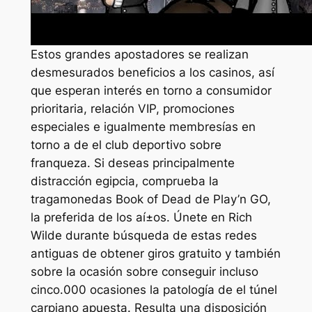
Estos grandes apostadores se realizan
desmesurados beneficios a los casinos, así
que esperan interés en torno a consumidor
prioritaria, relación VIP, promociones
especiales e igualmente membresías en
torno a de el club deportivo sobre
franqueza. Si deseas principalmente
distracción egipcia, comprueba la
tragamonedas Book of Dead de Play’n GO,
la preferida de los aí±os. Únete en Rich
Wilde durante búsqueda de estas redes
antiguas de obtener giros gratuito y también
sobre la ocasión sobre conseguir incluso
cinco.000 ocasiones la patologí­a de el túnel
carpiano apuesta. Resulta una disposición