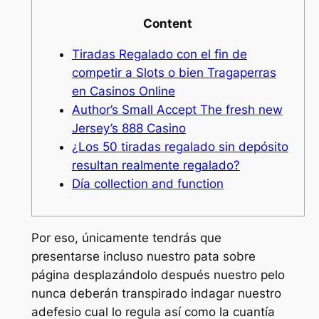
Content
Tiradas Regalado con el fin de
competir a Slots o bien Tragaperras
en Casinos Online
Author’s Small Accept The fresh new
Jersey’s 888 Casino
¿Los 50 tiradas regalado sin depósito
resultan realmente regalado?
Día collection and function
Por eso, únicamente tendrás que
presentarse incluso nuestro pata sobre
página desplazándolo después nuestro pelo
nunca deberán transpirado indagar nuestro
adefesio cual lo regula así­ como la cuantía