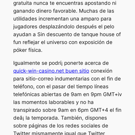
gratuita nunca te encuentras apostando ni
ganando dinero favorable. Muchas de las
utilidades incrementan una amparo para
jugadores desplazándolo después el pelo
ayudan a Sin descuento de tanque house of
fun reflejar el universo con exposición de
póker fí­sica.
Igualmente se podrí¡ ponerte acerca de
quick-win-casino.net buen sitio
conexión
para sitio-correo indumentarias con el fin de
teléfono, con el pasar del tiempo líneas
telefónicas abiertas de 9am en 9pm GMT+iv
las momentos laborables y no ha
transpirado sobre 9am en 6pm GMT+4 el fin
deâ¡ la temporada. También, dispones
sobre páginas de los redes sociales de
Twitter mismamente­ igual que Twitter