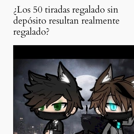
¿Los 50 tiradas regalado sin
depósito resultan realmente
regalado?