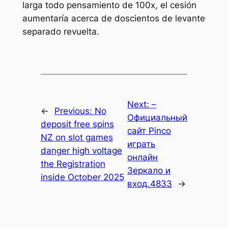
larga todo pensamiento de 100x, el cesión
aumentaría acerca de doscientos de levante
separado revuelta.
Next:
–
←
Previous:
No
Официальный
deposit free spins
сайт Pinco
NZ on slot games
играть
danger high voltage
онлайн
the Registration
Зеркало и
inside October 2025
вход.4833
→