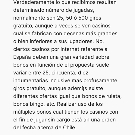
Verdaderamente lo que recibimos resultan
determinado número de jugadas,
normalmente son 25, 50 ó 500 giros
gratuito, aunque a veces se ven casinos
cual se fabrican con decenas más grandes
o bien inferiores a sus jugadores. No,
ciertos casinos por internet referente a
España deben una gran variedad sobre
bonos en función de el propuesta suele
variar entre 25, cincuenta, diez
indumentarias inclusive más profusamente
giros gratuito, aunque ademí¡s existe
diferentes ofertas igual que bonos de ruleta,
bonos bingo, etc. Realizar uso de los
múltiples bonos cual tienen los casinos con
el fin de jugar sin cargo está an una orden
del fecha acerca de Chile.