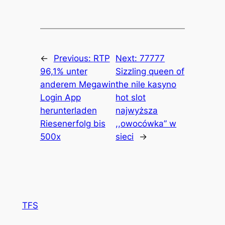
←
Previous:
RTP
Next:
77777
96,1% unter
Sizzling queen of
anderem Megawin
the nile kasyno
Login App
hot slot
herunterladen
najwyższa
Riesenerfolg bis
,,owocówka” w
500x
sieci
→
TFS