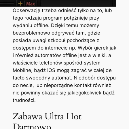
Obserwację trzeba odnieść tylko na to, lub
tego rodzaju program potężnieje przy
wydaniu offline. Dzięki temu możemy
bezproblemowo odgrywać tam, gdzie
posiada uwagi szkopuł pochodzące z
dostępem do internecie np. Wybór gierek jak
i również automatów offline jest a wielki, a
właściciele telefonów spośród system
Mobilne, bądź iOS mogą zagrać w całej de
facto swobodny automat. Niedobór dostępu
do necie, lub nieporządne kontakt również
nie powinny okazać się jakiegokolwiek bądź
trudności.
Zabawa Ultra Hot
Darmowo