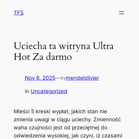
Skip
TFS
to
content
Uciecha ta witryna Ultra
Hot Za darmo
Nov 6, 2025
—
mendelolivier
by
in
Uncategorized
Mieści 5 kreski wypłat, jakich stan nie
zmienia uwagi w ciągu uciechy. Zmienność
waha czujności jest od przeciętnej do
odwiedzenia wysokiej, jak czyni, iż ​​czasami