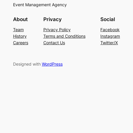
Event Management Agency
About
Privacy
Social
Team
Privacy Policy
Facebook
History
Terms and Conditions
Instagram
Careers
Contact Us
Twitter/X
Designed with
WordPress