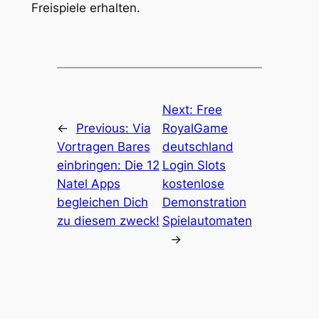
Freispiele erhalten.
Next:
Free
←
Previous:
Via
RoyalGame
Vortragen Bares
deutschland
einbringen: Die 12
Login Slots
Natel Apps
kostenlose
begleichen Dich
Demonstration
zu diesem zweck!
Spielautomaten
→