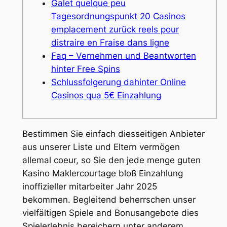
Galet quelque peu
Tagesordnungspunkt 20 Casinos
emplacement zurück reels pour
distraire en Fraise dans ligne
Faq – Vernehmen und Beantworten
hinter Free Spins
Schlussfolgerung dahinter Online
Casinos qua 5€ Einzahlung
Bestimmen Sie einfach diesseitigen Anbieter
aus unserer Liste und Eltern vermögen
allemal coeur, so Sie den jede menge guten
Kasino Maklercourtage bloß Einzahlung
inoffizieller mitarbeiter Jahr 2025
bekommen. Begleitend beherrschen unser
vielfältigen Spiele and Bonusangebote dies
Spielerlebnis bereichern unter anderem