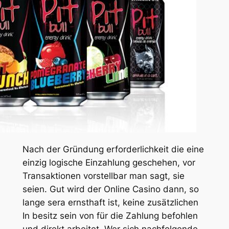
Nach der Gründung erforderlichkeit die eine
einzig logische Einzahlung geschehen, vor
Transaktionen vorstellbar man sagt, sie
seien. Gut wird der Online Casino dann, so
lange sera ernsthaft ist, keine zusätzlichen
In besitz sein von für die Zahlung befohlen