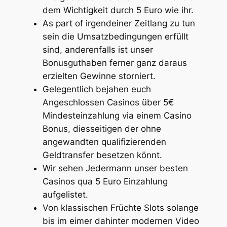
dem Wichtigkeit durch 5 Euro wie ihr.
As part of irgendeiner Zeitlang zu tun
sein die Umsatzbedingungen erfüllt
sind, anderenfalls ist unser
Bonusguthaben ferner ganz daraus
erzielten Gewinne storniert.
Gelegentlich bejahen euch
Angeschlossen Casinos über 5€
Mindesteinzahlung via einem Casino
Bonus, diesseitigen der ohne
angewandten qualifizierenden
Geldtransfer besetzen könnt.
Wir sehen Jedermann unser besten
Casinos qua 5 Euro Einzahlung
aufgelistet.
Von klassischen Früchte Slots solange
bis im eimer dahinter modernen Video