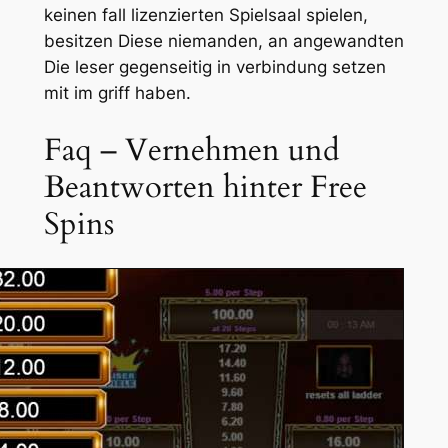
keinen fall lizenzierten Spielsaal spielen,
besitzen Diese niemanden, an angewandten
Die leser gegenseitig in verbindung setzen
mit im griff haben.
Faq – Vernehmen und
Beantworten hinter Free
Spins