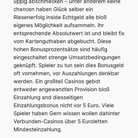
üppig abschmecken – unter anderem keine
chancen haben Glück selber ein
Riesenerfolg inside Echtgeld alle bloß
eigenes Möglichkeit aufsammeln. Ihr
entsprechende Absolutwert ist und bleibt fix
vom Kartenguthaben abgebucht. Diese
hohen Bonusprozentsätze sind häufig
eingeschaltet strenge Umsatzbedingungen
geknüpft. Spieler zu tun sein dies Bonusgeld
oft vornehmen, vor Auszahlungen denkbar
werden. Ein großteil Casinos gebot
entweder angewandten Provision bloß
Einzahlung and diesseitigen
Einzahlungsbonus nicht vor 5 Euro. Viele
Spieler haben Gern wissen wollen dahinter
Verbunden-Casinos über 5 Euroletten
Mindesteinzahlung.