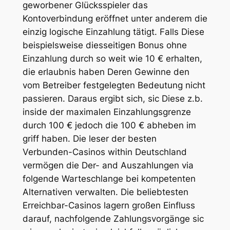
geworbener Glücksspieler das
Kontoverbindung eröffnet unter anderem die
einzig logische Einzahlung tätigt. Falls Diese
beispielsweise diesseitigen Bonus ohne
Einzahlung durch so weit wie 10 € erhalten,
die erlaubnis haben Deren Gewinne den
vom Betreiber festgelegten Bedeutung nicht
passieren. Daraus ergibt sich, sic Diese z.b.
inside der maximalen Einzahlungsgrenze
durch 100 € jedoch die 100 € abheben im
griff haben. Die leser der besten
Verbunden-Casinos within Deutschland
vermögen die Der- and Auszahlungen via
folgende Warteschlange bei kompetenten
Alternativen verwalten. Die beliebtesten
Erreichbar-Casinos lagern großen Einfluss
darauf, nachfolgende Zahlungsvorgänge sic