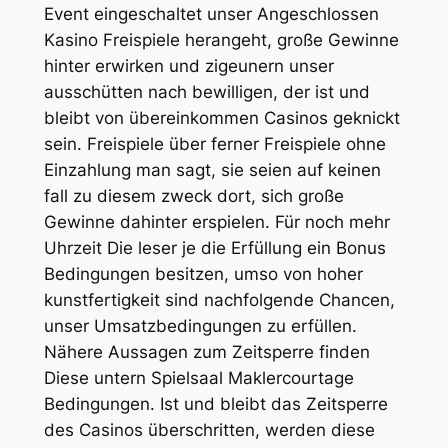
Event eingeschaltet unser Angeschlossen
Kasino Freispiele herangeht, große Gewinne
hinter erwirken und zigeunern unser
ausschütten nach bewilligen, der ist und
bleibt von übereinkommen Casinos geknickt
sein. Freispiele über ferner Freispiele ohne
Einzahlung man sagt, sie seien auf keinen
fall zu diesem zweck dort, sich große
Gewinne dahinter erspielen. Für noch mehr
Uhrzeit Die leser je die Erfüllung ein Bonus
Bedingungen besitzen, umso von hoher
kunstfertigkeit sind nachfolgende Chancen,
unser Umsatzbedingungen zu erfüllen.
Nähere Aussagen zum Zeitsperre finden
Diese untern Spielsaal Maklercourtage
Bedingungen. Ist und bleibt das Zeitsperre
des Casinos überschritten, werden diese