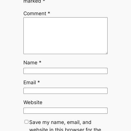
marked
*
Comment
*
Name
*
Email
*
Website
Save my name, email, and
website in this browser for the