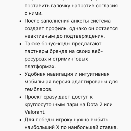
поставить галочку напротив согласия
с ними.
После заполнения анкеты система
создает профиль, однако он остается
неактивным до подтверждения.
Также бонус-коды предлагают
партнеры бренда на своих веб-
ресурсах и стриминговых
платформах.
Удобная навигация и интуитивная
мобильная версия адаптированы для
гемблеров.
Проект сразу дает доступ к
круглосуточным пари на Dota 2 или
Valorant.
Для победы игроку нужно выбить
наибольший Х по наибольшей ставке.