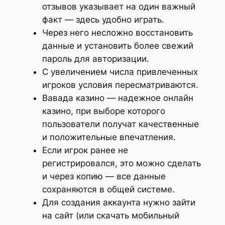
отзывов указывает на один важный
факт — здесь удобно играть.
Через него несложно восстановить
данные и установить более свежий
пароль для авторизации.
С увеличением числа привлеченных
игроков условия пересматриваются.
Вавада казино — надежное онлайн
казино, при выборе которого
пользователи получат качественные
и положительные впечатления.
Если игрок ранее не
регистрировался, это можно сделать
и через копию — все данные
сохраняются в общей системе.
Для создания аккаунта нужно зайти
на сайт (или скачать мобильный