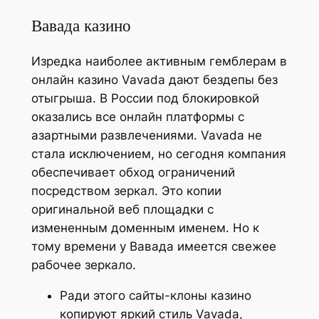
Вавада казино
Изредка наиболее активным гемблерам в
онлайн казино Vavada дают бездепы без
отыгрыша. В России под блокировкой
оказались все онлайн платформы с
азартными развлечениями. Vavada не
стала исключением, но сегодня компания
обеспечивает обход ограничений
посредством зеркал. Это копии
оригинальной веб площадки с
измененным доменным именем. Но к
тому времени у Вавада имеется свежее
рабочее зеркало.
Ради этого сайты-клоны казино
копируют яркий стиль Vavada,