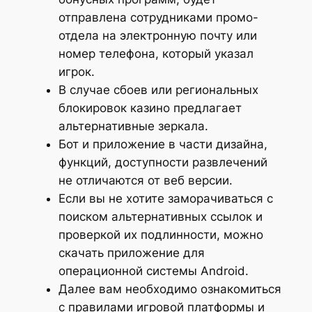
отправлена сотрудниками промо-
отдела на электронную почту или
номер телефона, который указал
игрок.
В случае сбоев или региональных
блокировок казино предлагает
альтернативные зеркала.
Бот и приложение в части дизайна,
функций, доступности развлечений
не отличаются от веб версии.
Если вы не хотите заморачиваться с
поиском альтернативных ссылок и
проверкой их подлинности, можно
скачать приложение для
операционной системы Android.
Далее вам необходимо ознакомиться
с правилами игровой платформы и