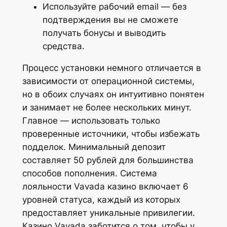
Используйте рабочий email — без
подтверждения вы не сможете
получать бонусы и выводить
средства.
Процесс установки немного отличается в
зависимости от операционной системы,
но в обоих случаях он интуитивно понятен
и занимает не более нескольких минут.
Главное — использовать только
проверенные источники, чтобы избежать
подделок. Минимальный депозит
составляет 50 рублей для большинства
способов пополнения. Система
лояльности Vavada казино включает 6
уровней статуса, каждый из которых
предоставляет уникальные привилегии.
Казино Vavada заботится о том, чтобы у