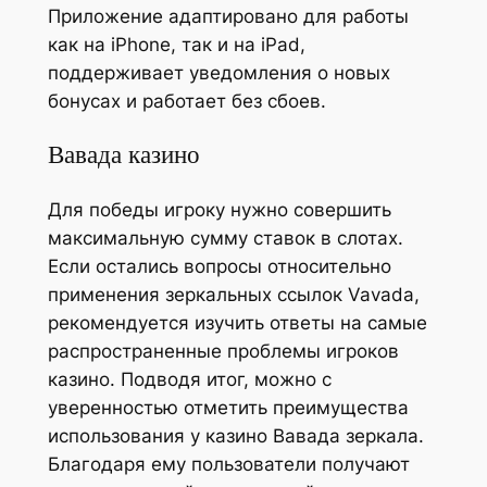
Приложение адаптировано для работы
как на iPhone, так и на iPad,
поддерживает уведомления о новых
бонусах и работает без сбоев.
Вавада казино
Для победы игроку нужно совершить
максимальную сумму ставок в слотах.
Если остались вопросы относительно
применения зеркальных ссылок Vavada,
рекомендуется изучить ответы на самые
распространенные проблемы игроков
казино. Подводя итог, можно с
уверенностью отметить преимущества
использования у казино Вавада зеркала.
Благодаря ему пользователи получают