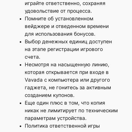
играйте ответственно, сохраняя
удовольствие от процесса.
Помните об установленном
вейджере и отведенном времени
для использования бонусов.
Выбор денежных единиц доступен
на этапе регистрации игрового
счета.
Несмотря на насыщенную линию,
которая открывается при входе в
Vavada с компьютера или другого
гаджета, не гонитесь за активным
созданием купонов.
Еще один плюс в том, что копия
никак не лимитирует по техническим
параметрам устройства.
Политика ответственной игры