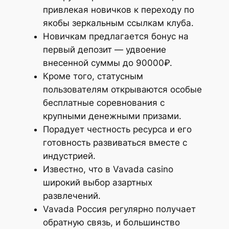
привлекая новичков к переходу по
якобы зеркальным ссылкам клуба.
Новичкам предлагается бонус на
первый депозит — удвоение
внесенной суммы до 90000₽.
Кроме того, статусным
пользователям открываются особые
бесплатные соревнования с
крупными денежными призами.
Порадует честность ресурса и его
готовность развиваться вместе с
индустрией.
Известно, что в Vavada casino
широкий выбор азартных
развлечений.
Vavada Россия регулярно получает
обратную связь, и большинство