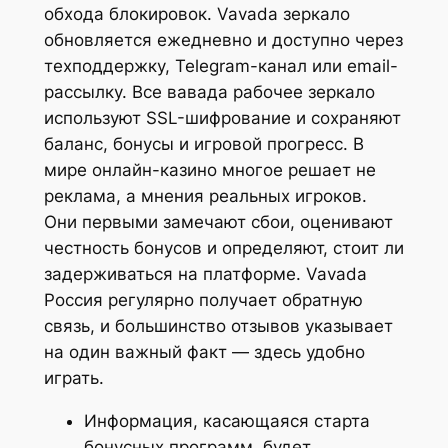
обхода блокировок. Vavada зеркало
обновляется ежедневно и доступно через
техподдержку, Telegram-канал или email-
рассылку. Все вавада рабочее зеркало
используют SSL-шифрование и сохраняют
баланс, бонусы и игровой прогресс. В
мире онлайн-казино многое решает не
реклама, а мнения реальных игроков.
Они первыми замечают сбои, оценивают
честность бонусов и определяют, стоит ли
задерживаться на платформе. Vavada
Россия регулярно получает обратную
связь, и большинство отзывов указывает
на один важный факт — здесь удобно
играть.
Информация, касающаяся старта
бонусных программ, будет