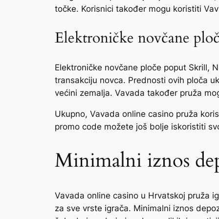
točke. Korisnici također mogu koristiti V
Elektroničke novčane plo
Elektroničke novčane ploče poput Skrill, 
transakciju novca. Prednosti ovih ploča uk
većini zemalja. Vavada također pruža mog
Ukupno, Vavada online casino pruža koris
promo code možete još bolje iskoristiti svo
Minimalni iznos dep
Vavada online casino u Hrvatskoj pruža 
za sve vrste igrača. Minimalni iznos depoz