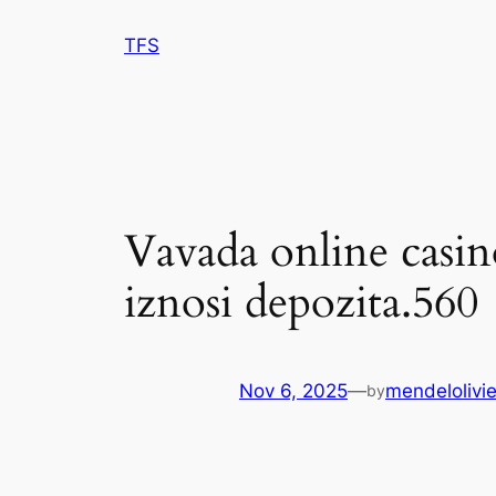
Skip
TFS
to
content
Vavada online casin
iznosi depozita.560
Nov 6, 2025
—
mendelolivie
by