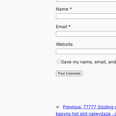
Name
*
Email
*
Website
Save my name, email, and 
←
Previous:
77777 Sizzling 
kasyno hot slot najwyższa ,