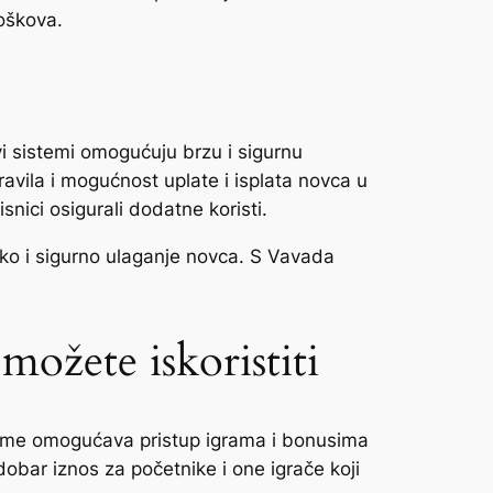
oškova.
vi sistemi omogućuju brzu i sigurnu
avila i mogućnost uplate i isplata novca u
ici osigurali dodatne koristi.
ko i sigurno ulaganje novca. S Vavada
možete iskoristiti
čime omogućava pristup igrama i bonusima
dobar iznos za početnike i one igrače koji