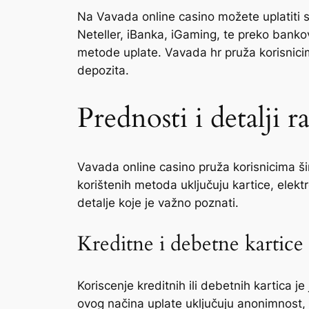
Na Vavada online casino možete uplatiti s
Neteller, iBanka, iGaming, te preko banko
metode uplate. Vavada hr pruža korisnicim
depozita.
Prednosti i detalji 
Vavada online casino pruža korisnicima š
korištenih metoda uključuju kartice, elek
detalje koje je važno poznati.
Kreditne i debetne kartice
Koriscenje kreditnih ili debetnih kartica
ovog načina uplate uključuju anonimnost, z