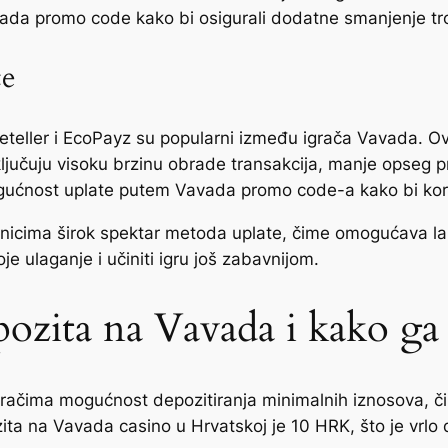
avada promo code kako bi osigurali dodatne smanjenje tr
če
Neteller i EcoPayz su popularni između igrača Vavada. O
ljučuju visoku brzinu obrade transakcija, manje opseg pr
ućnost uplate putem Vavada promo code-a kako bi korisn
nicima širok spektar metoda uplate, čime omogućava la
je ulaganje i učiniti igru još zabavnijom.
ozita na Vavada i kako ga 
igračima mogućnost depozitiranja minimalnih iznosova, 
ita na Vavada casino u Hrvatskoj je 10 HRK, što je vrlo 