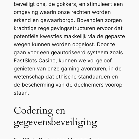
beveiligt ons, de gokkers, en stimuleert een
omgeving waarin onze rechten worden
erkend en gewaarborgd. Bovendien zorgen
krachtige regelgevingsstructuren ervoor dat
potentiële kwesties makkelijk via de gepaste
wegen kunnen worden opgelost. Door te
gaan voor een geautoriseerd systeem zoals
FastSlots Casino, kunnen we vol geloof
genieten van onze gaming avonturen, in de
wetenschap dat ethische standaarden en
de bescherming van de deelnemers voorop
staan.
Codering en
gegevensbeveiliging