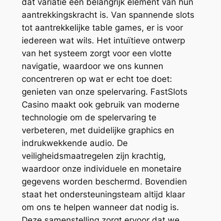
dat variatie een belangrijk element van hun
aantrekkingskracht is. Van spannende slots
tot aantrekkelijke table games, er is voor
iedereen wat wils. Het intuïtieve ontwerp
van het systeem zorgt voor een vlotte
navigatie, waardoor we ons kunnen
concentreren op wat er echt toe doet:
genieten van onze spelervaring. FastSlots
Casino maakt ook gebruik van moderne
technologie om de spelervaring te
verbeteren, met duidelijke graphics en
indrukwekkende audio. De
veiligheidsmaatregelen zijn krachtig,
waardoor onze individuele en monetaire
gegevens worden beschermd. Bovendien
staat het ondersteuningsteam altijd klaar
om ons te helpen wanneer dat nodig is.
Deze samenstelling zorgt ervoor dat we