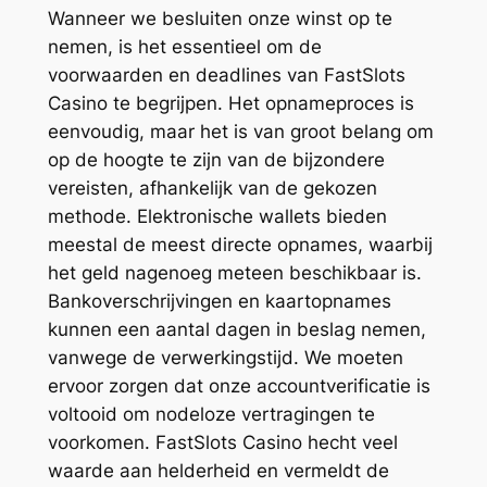
Wanneer we besluiten onze winst op te
nemen, is het essentieel om de
voorwaarden en deadlines van FastSlots
Casino te begrijpen. Het opnameproces is
eenvoudig, maar het is van groot belang om
op de hoogte te zijn van de bijzondere
vereisten, afhankelijk van de gekozen
methode. Elektronische wallets bieden
meestal de meest directe opnames, waarbij
het geld nagenoeg meteen beschikbaar is.
Bankoverschrijvingen en kaartopnames
kunnen een aantal dagen in beslag nemen,
vanwege de verwerkingstijd. We moeten
ervoor zorgen dat onze accountverificatie is
voltooid om nodeloze vertragingen te
voorkomen. FastSlots Casino hecht veel
waarde aan helderheid en vermeldt de