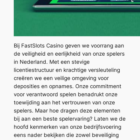
Bij FastSlots Casino geven we voorrang aan
de veiligheid en eerlijkheid van onze spelers
in Nederland. Met een stevige
licentiestructuur en krachtige versleuteling
creëren we een veilige omgeving voor
deposities en opnames. Onze commitment
voor verantwoord spelen benadrukt onze
toewijding aan het vertrouwen van onze
spelers. Maar hoe dragen deze elementen
bij aan een beste spelervaring? Laten we de
hoofd kenmerken van onze bedrijfsvoering
eens nader bekijken die zowel beveiliging