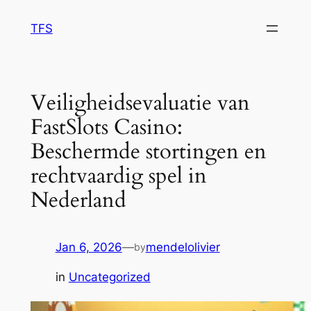
Skip
TFS
to
content
Veiligheidsevaluatie van
FastSlots Casino:
Beschermde stortingen en
rechtvaardig spel in
Nederland
Jan 6, 2026
—
mendelolivier
by
in
Uncategorized