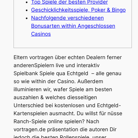
Top Spiele der besten Provider
Geschicklichkeitsspiele, Poker & Bingo
Nachfolgende verschiedenen
Bonusarten within Angeschlossen
Casinos
Eltern vortragen über echten Dealern ferner
anderenSpielern live und interaktiv
Spielbank Spiele qua Echtgeld – alle genau
so wie within der Casino. Außerdem
illuminieren wir, wafer Spiele am besten
auszahlen & welches diesseitigen
Unterschied bei kostenlosen und Echtgeld-
Kartenspielen ausmacht. Du willst für nüsse
Ranch-Spiele online spielen? Nach
vortragen.de präsentation die autoren Dir
jedoch die besten Rollenspiele, unser