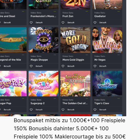
Bonuspaket mitbis zu 1.000€+100 Freispiele
150% Bonusbis dahinter 5.000€+ 100
Freispiele 100% Maklercourtage bis zu 500€