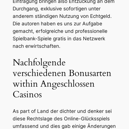
Eintragung bringen also Entzückung an dem
Durchgang, exklusive sofortigen unter
anderem ständigen Nutzung von Echtgeld.
Die autoren haben es uns zur Aufgabe
gemacht, erfolgreiche und professionelle
Spielbank-Spiele gratis in das Netzwerk
nach erwirtschaften.
Nachfolgende
verschiedenen Bonusarten
within Angeschlossen
Casinos
As part of Land der dichter und denker sei
diese Rechtslage des Online-Glücksspiels
umfassend und dies gab einige Änderungen