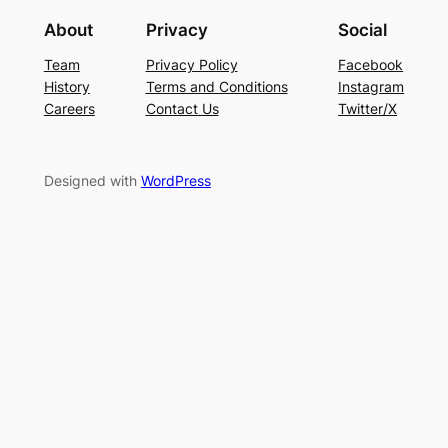
About
Privacy
Social
Team
Privacy Policy
Facebook
History
Terms and Conditions
Instagram
Careers
Contact Us
Twitter/X
Designed with
WordPress