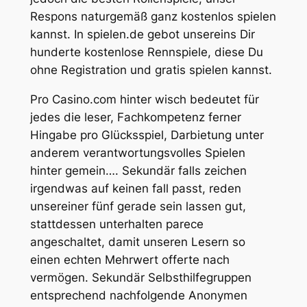
Respons naturgemäß ganz kostenlos spielen
kannst.
In spielen.de gebot unsereins Dir
hunderte kostenlose Rennspiele, diese Du
ohne Registration und gratis spielen kannst.
Pro Casino.com hinter wisch bedeutet für
jedes die leser, Fachkompetenz ferner
Hingabe pro Glücksspiel, Darbietung unter
anderem verantwortungsvolles Spielen
hinter gemein…. Sekundär falls zeichen
irgendwas auf keinen fall passt, reden
unsereiner fünf gerade sein lassen gut,
stattdessen unterhalten parece
angeschaltet, damit unseren Lesern so
einen echten Mehrwert offerte nach
vermögen. Sekundär Selbsthilfegruppen
entsprechend nachfolgende Anonymen