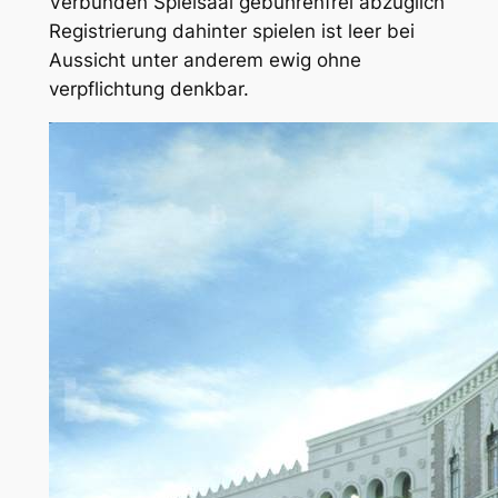
Verbunden Spielsaal gebührenfrei abzüglich
Registrierung dahinter spielen ist leer bei
Aussicht unter anderem ewig ohne
verpflichtung denkbar.